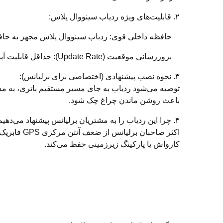
۲. قابلیت‌های ویژه ردیاب سینووال پلاس:
حافظه داخلی قوی: ردیاب سینووال پلاس مجهز به حافظه داخلی (Flash) می باشد تا در زمان خروج از منطقه با اختلالات GPS، مسیر
بروزرسانی موقعیت (Update Rate): حداقل قابلیت آپدیت هر ۱۰ ثانیه (زمان واقعی) جهت تشخیص دزدگیر یا کشیدن خودرو توسط یدک‌کش.
۳. نحوه نصب پیشنهادی (اختصاصی برای برلیانس):
باعث روشن ماندن چراغ چک شود.
۴. چرا این ردیاب را به مشتریان برلیانس پیشنهاد می‌دهیم؟
کارواش یا پارکینگ زیرزمینی حفظ می‌کند.