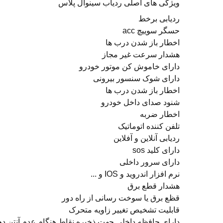
ویژگی های اصلی ردیاب سینوال پلاس
ردیابی برخط
حسگر سوییچ acc
اخطار باز شدن درب ها
هشدار سرعت غیر مجاز
دارای خاموش کن موتور خودرو
دارای شوک سنسور بیرونی
اخطار باز شدن درب ها
شنود صدای داخل خودرو
اخطار ضربه
تلفن کننده اتوماتیک
ردیابی آنلاین و آفلاین
دارای کلید sos
دارای سرور داخلی
نرم افزار اندروید و IOS و ...
هشدار قطع برق
قظع برق یا سوخت رسانی از راه دور
قابلیت تشخیص تغییر زاویه متحرک
دارای حافظه داخلی جهت ذخیره نقاط هنگام عدم آنتن د