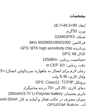
مشخصات
ابعاد: 90×49.3×16.7
وزن: 50گرم
شبکه: GSM/GPRS
فرکانس: 850/900/1800/1900 MHz
پردازنده GPS: MTK high sensitivity chip
کانال GPS: 66
حساسیت ردیابی: -165dBm
دقت ردیابی: <10 m CEP
زمان لازم برای اتصال به ماهواره: سرد(اولین اتصال) <35ثانیه / گرم<1ثانیه
ولتاژ کاری: 36-9 ولت
پروتکل GPS: Class12, TCP/IP
دمای کاری: -20 الی +70 درجه سانتیگراد
باتری پشتیبان: 200mAh/3.7V Li-Polymer battery
میزان مصرف در حالت فعال و آماده به کار: 5mA-50mA
آنتن GPS/GSM: Built-in