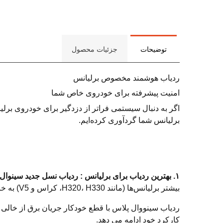
توضیحات
جزئیات محصول
ردیاب هوشمند مخصوص برلیانس
امنیت پیشرفته برای خودروی خاص شما
اگر به دنبال سیستمی فراتر از دزدگیر برای خودروی برلیان
برلیانس شما گردآوری کرده‌ایم.
۱. بهترین ردیاب برای برلیانس : ردیاب نسل جدید
سینوال پلاس s
بیشتر برلیانس‌ها (مانند H320، H330، کراس و V5) به خاطر سنسورهای حساس برقی، به ردیاب‌هایی با مصرف برق فوق‌پایین نیاز دارند.
کارکرد خود ادامه می دهد.