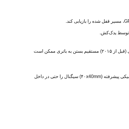
توصیه می‌شود ردیاب به جای مسیر مستقیم باتری، به مسیر شارژر فندکی یا برق ضبط متصل شود، زیرا در برلیانس‌های قدیمی (قبل از ۲۰۱۵) مستقیم بستن به باتری ممکن است
اکثر صاحبان برلیانس از ضعف آنتن مرکزی GPS فابریک در آپارتمان‌های جنوبی شهر شکایت دارند. یک ردیاب مجزا با آنتن سرامیکی پیشرفته (۴۰x40mm) سیگنال را حتی در داخل