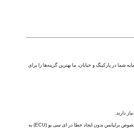
 شما در پارکینگ و خیابان، ما بهترین گزینه‌ها را برای
ردیاب سینووال پلاس با قطع خودکار جریان برق از خالی شدن باتری ماشین جلوگیری میکند و با قابلیت نصب روی ایزولیتور مخصوص برلیانس بدون ایجاد خطا در ای سی یو (ECU) به