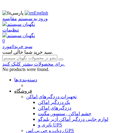
English
پارسی
ورود به سیستم
مقایسه
تنظیمات
0
سبد خرید
0
مورد
سبد خرید شما خالی است.
برای محصولات بیشتر کلیک کنید.
No products were found.
دسته‌بندی‌ها
صفحه محتوا
فروشگاه
تجهیزات دزدگیرهای اماکن
پک دزدگیر اماکن
دزدگیرهای اماکن
چشم اماکن , سنسور,مگنت
لوازم جانبی دزدگیر اماکن آژیر بلندگو
باتری و UPS
ردیاب و جی پی اس GPS