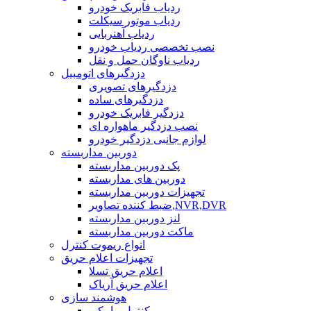
ردیاب فابریک خودرو
ردیاب موتور سیکلت
ردیاب آهنربایی
نصب تخصصی ردیاب خودرو
ردیاب ناوگان حمل و نقل
دزدگیرهای اتومبیل
دزدگیرهای تصویری
دزدگیرهای ساده
دزدگیر فابریک خودرو
نصب دزدگیر ماهواره ای
لوازم جانبی دزدگیر خودرو
دوربین مداربسته
پک دوربین مداربسته
دوربین های مداربسته
تجهیزات دوربین مداربسته
ضبط کننده تصاویر,NVR,DVR
لنز دوربین مداربسته
ماکت دوربین مداربسته
انواع ریموت کنترل
تجهیزات اعلام حریق
اعلام حریق تسلا
اعلام حریق آریاک
هوشمند سازی
کنترل پیامکی