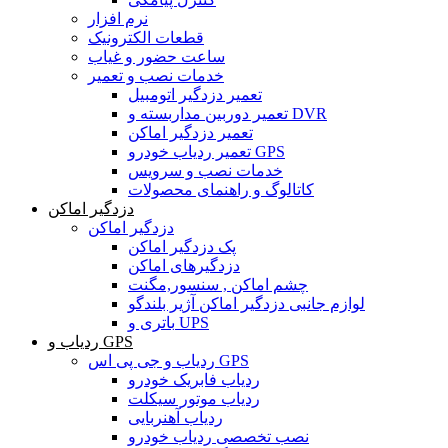
نرم افزار
قطعات الکترونیک
ساعت حضور و غیاب
خدمات نصب و تعمیر
تعمیر دزدگیر اتومبیل
تعمیر دوربین مداربسته و DVR
تعمیر دزدگیر اماکن
تعمیر ردیاب خودرو GPS
خدمات نصب و سرویس
کاتالوگ و راهنمای محصولات
دزدگیر اماکن
دزدگیر اماکن
پک دزدگیر اماکن
دزدگیرهای اماکن
چشم اماکن , سنسور,مگنت
لوازم جانبی دزدگیر اماکن آژیر بلندگو
باتری و UPS
ردیاب و GPS
ردیاب و جی پی اس GPS
ردیاب فابریک خودرو
ردیاب موتور سیکلت
ردیاب آهنربایی
نصب تخصصی ردیاب خودرو