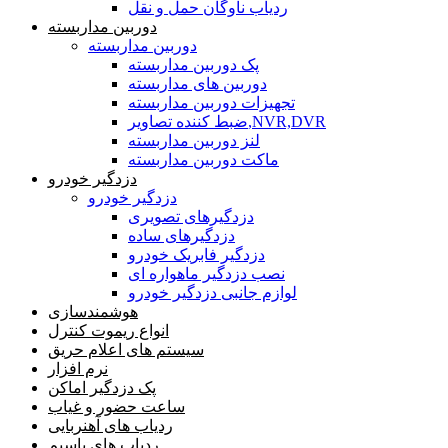
ردیاب ناوگان حمل و نقل
دوربین مداربسته
دوربین مداربسته
پک دوربین مداربسته
دوربین های مداربسته
تجهیزات دوربین مداربسته
ضبط کننده تصاویر,NVR,DVR
لنز دوربین مداربسته
ماکت دوربین مداربسته
دزدگیر خودرو
دزدگیر خودرو
دزدگیرهای تصویری
دزدگیرهای ساده
دزدگیر فابریک خودرو
نصب دزدگیر ماهواره ای
لوازم جانبی دزدگیر خودرو
هوشمندسازی
انواع ریموت کنترل
سیستم های اعلام حریق
نرم افزار
پک دزدگیر اماکن
ساعت حضور و غیاب
ردیاب های آهنربایی
ردیاب های باسیم