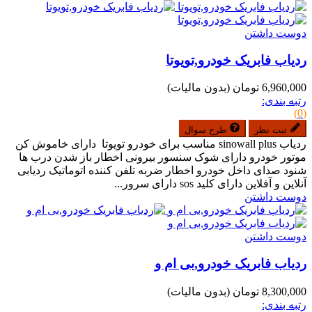
دوست داشتن
ردیاب فابریک خودرو,تویوتا
6,960,000 تومان
(بدون مالیات)
رتبه بندی:
(0)
ثبت نظر
طرح سوال
ردیاب sinowall plus مناسب برای خودرو تویوتا دارای خاموش کن
موتور خودرو دارای شوک سنسور بیرونی اخطار باز شدن درب ها
شنود صدای داخل خودرو اخطار ضربه تلفن کننده اتوماتیک ردیابی
آنلاین و آفلاین دارای کلید sos دارای سرور...
دوست داشتن
دوست داشتن
ردیاب فابریک خودرو,بی ام و
8,300,000 تومان
(بدون مالیات)
رتبه بندی: