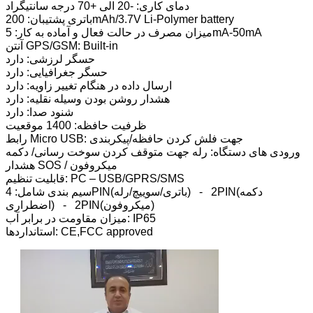
دمای کاری: -20 الی +70 درجه سانتیگراد
باتری پشتیبان: 200mAh/3.7V Li-Polymer battery
میزان مصرف در حالت فعال و آماده به کار: 5mA-50mA
آنتن GPS/GSM: Built-in
حسگر لرزشی: دارد
حسگر جغرافیایی: دارد
ارسال داده در هنگام تغییر زاویه: دارد
هشدار روشن بودن وسیله نقلیه: دارد
شنود صدا: دارد
ظرفیت حافظه: 1400 موقعیت
رابط Micro USB: جهت فلش کردن حافظه/پیکربندی
ورودی های دستگاه: رله جهت متوقف کردن سوخت رسانی/ دکمه
هشدار SOS / میکروفون
قابلیت تنظیم: PC – USB/GPRS/SMS
سیم بندی شامل: 4PIN(باتری/سوییچ/رله) - 2PIN(دکمه
اضطراری) - 2PIN(میکروفون)
میزان مقاومت در برابر آب: IP65
استانداردها: CE,FCC approved