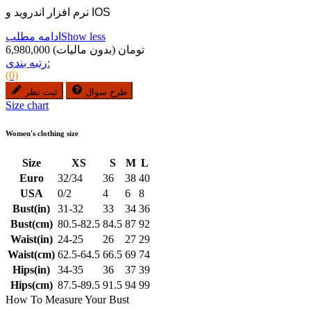
نرم افزار اندروید و IOS
Show less
ادامه مطلب
6,980,000 تومان
(بدون مالیات)
رتبه بندی:
(0)
طرح سوال
ثبت نظر
Size chart
Women's clothing size
Size
XS
S
M
L
Euro
32/34
36
38
40
USA
0/2
4
6
8
Bust(in)
31-32
33
34
36
Bust(cm)
80.5-82.5
84.5
87
92
Waist(in)
24-25
26
27
29
Waist(cm)
62.5-64.5
66.5
69
74
Hips(in)
34-35
36
37
39
Hips(cm)
87.5-89.5
91.5
94
99
How To Measure Your Bust