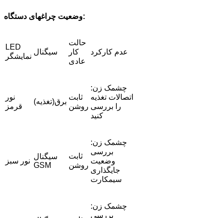
وضعیت چراغهای دستگاه:
حالت
LED
عدم کارکرد
کار
سیگنال
نمایشگر
عادی
چشمک زن:
اتصالات تغذیه
ثابت
نور
برق(تغذیه)
را بررسی
روشن
قرمز
کنید
چشمک زن:
بررسی
ثابت
سیگنال
وضعیت
نور سبز
روشن
GSM
جایگذاری
سیمکارت
چشمک زن:
بررسی