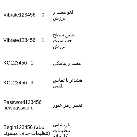
لغو هشدار
Vibrate123456 0
لرزش
تعیین سطح
Vibrate123456 1
حساسیت
لرزش
KC123456 1
هشدار پیامکی
هشدار با تماس
KC123456 3
تلفنی
Password123456
تغییر رمز عبور
newpassword
بازنشانی
Begin123456 (تمام
تنظیمات
تنظیمات حذف میشوند)
کارخانه