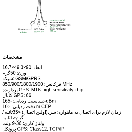
مشخصات
ابعاد: 90×49.3×16.7
وزن: 50گرم
شبکه: GSM/GPRS
فرکانس: 850/900/1800/1900 MHz
پردازنده GPS: MTK high sensitivity chip
کانال GPS: 66
حساسیت ردیابی: -165dBm
دقت ردیابی: <10 m CEP
زمان لازم برای اتصال به ماهواره: سرد(اولین اتصال) <35ثانیه /
گرم<1ثانیه
ولتاژ کاری: 36-9 ولت
پروتکل GPS: Class12, TCP/IP