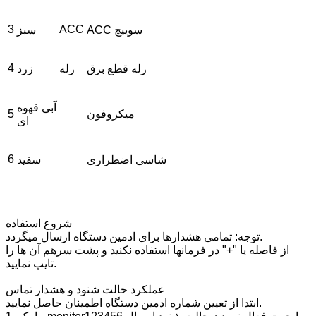
3
ACC
ACC سوییچ
سبز
4
رله قطع برق
رله
زرد
آبی قهوه
میکروفون
5
ای
6
شاسی اضطراری
سفید
شروع استفاده
توجه: تمامی هشدارها برای ادمین دستگاه ارسال میگردد.
از فاصله یا "+" در فرمانها استفاده نکنید و پشت سرهم آن ها را
تایپ نمایید.
عملکرد حالت شنود و هشدار تماس
ابتدا از تعیین شماره ادمین دستگاه اطمینان حاصل نمایید.