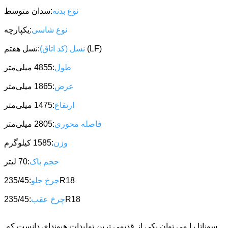
نوع بدنه
:سدان متوسط
نوع شاسی
:یکپارچه
:نسل هفتم (LF)
نسل (کد اتاق)
طول
:4855 میلی‌متر
عرض
:1865 میلی‌متر
ارتفاع
:1475 میلی‌متر
فاصله محوری
:2805 میلی‌متر
وزن
:1585 کیلوگرم
حجم باک
:70 لیتر
:235/45R18
چرخ جلو
:235/45R18
چرخ عقب
سوناتا را می توان یکی از قدیمی ترین تولیدات هیوندای دانست که