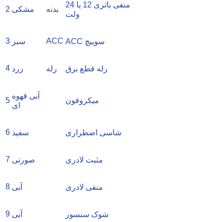
منفی باتری 12 یا 24
بدنه
مشکی
2
ولت
3
ACC
ACC سوییچ
سبز
4
رله قطع برق
رله
زرد
آبی قهوه
میکروفون
5
ای
6
شاسی اضطراری
سفید
7
مثبت لادری
صورتی
8
منفی لادری
آبی
9
شوک سنسور
آبی