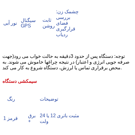
چشمک زن:
بررسی
ثابت
سیگنال
فضای
نور آبی
روشن
GPS
قرارگیری
ردیاب
توجه: دستگاه پس از حدود 3دقیقه به حالت خواب می رود(جهت
صرفه جویی انرژی و اعتبار) در نتیجه چراغها خاموش می شوند. به
محض برقراری تماس یا لرزش، دستگاه شروع به کار می کند.
سیمکشی دستگاه
توضیحات
رنگ
مثبت باتری 12 یا 24
برق
قرمز
1
+
ولت