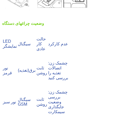
وضعیت چراغهای دستگاه
حالت
LED
عدم کارکرد
کار
سیگنال
نمایشگر
عادی
چشمک زن:
اتصالات
ثابت
نور
برق(تغذیه)
تغذیه را
روشن
قرمز
بررسی کنید
چشمک زن:
بررسی
ثابت
سیگنال
وضعیت
نور سبز
روشن
GSM
جایگذاری
سیمکارت