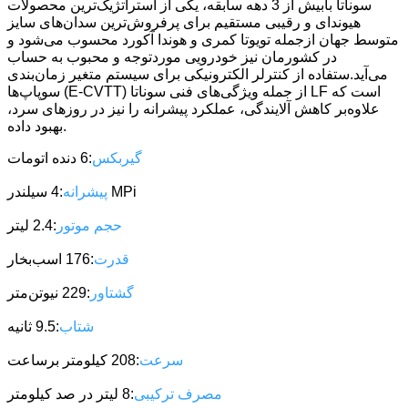
سوناتا بابیش از 3 دهه سابقه، یکی از استراتژیک‌ترین محصولات
هیوندای و رقیبی مستقیم برای پرفروش‌ترین سدان‌های سایز
متوسط جهان ازجمله تویوتا کمری و هوندا آکورد محسوب می‌شود و
در کشورمان نیز خودرویی موردتوجه و محبوب به حساب
می‌آید.ستفاده از کنترلر الکترونیکی برای سیستم متغیر زمان‌بندی
سوپاپ‌ها (E-CVTT) از جمله ویژگی‌های فنی سوناتا LF است که
علاوه‌بر کاهش آلایندگی، عملکرد پیشرانه را نیز در روزهای سرد،
بهبود داده.
گیربکس
:6 دنده اتومات
:4 سیلندر MPi
پیشرانه
حجم موتور
:2.4 لیتر
قدرت
:176 اسب‌بخار
گشتاور
:229 نیوتن‌متر
شتاب
:9.5 ثانیه
سرعت
:208 کیلومتر برساعت
مصرف ترکیبی
:8 لیتر در صد کیلومتر