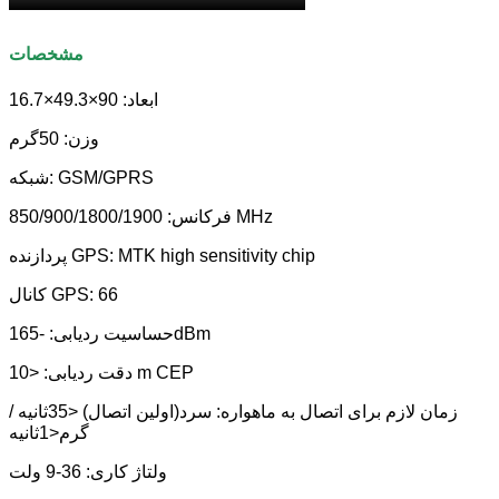
مشخصات
ابعاد: 90×49.3×16.7
وزن: 50گرم
شبکه: GSM/GPRS
فرکانس: 850/900/1800/1900 MHz
پردازنده GPS: MTK high sensitivity chip
کانال GPS: 66
حساسیت ردیابی: -165dBm
دقت ردیابی: <10 m CEP
زمان لازم برای اتصال به ماهواره: سرد(اولین اتصال) <35ثانیه /
گرم<1ثانیه
ولتاژ کاری: 36-9 ولت