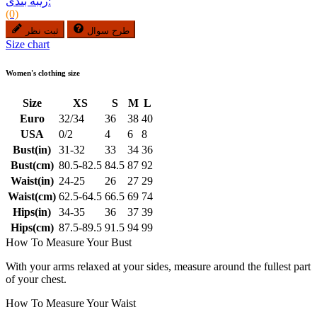
رتبه بندی:
(0)
طرح سوال
ثبت نظر
Size chart
Women's clothing size
Size
XS
S
M
L
Euro
32/34
36
38
40
USA
0/2
4
6
8
Bust(in)
31-32
33
34
36
Bust(cm)
80.5-82.5
84.5
87
92
Waist(in)
24-25
26
27
29
Waist(cm)
62.5-64.5
66.5
69
74
Hips(in)
34-35
36
37
39
Hips(cm)
87.5-89.5
91.5
94
99
How To Measure Your Bust
With your arms relaxed at your sides, measure around the fullest part
of your chest.
How To Measure Your Waist