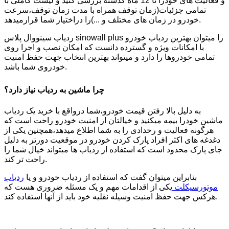
و فعالیت های خودرا تا 12 ماه گذشته بررسی کنید و لیست کاملی با
تمامی جزئیات(زمان توقف همراه با مدت زمان توقف،سرعت
خودرو در زمان های مختلف و ...)را دراختیار شما قرارمیدهد.
ردیاب سینووال پلاس sinowall plus را میتوان بهترین ردیاب خودرو
با امکانات ویژه و گسترده دانست که امکان نصب و اجرا روی
تمامی خودروها را دارد و میتواند بهترین انتخاب جهت حفظ امنیت
خودروی شما باشد.
چرا ماشین به ردیاب نیاز دارد؟
به دلیل بالا رفتن قیمت خودرو،شما درواقع با خرید یک ردیاب
ماشین خودرا بیمه میکنید و خیالتان از امنیت خودرو راحت است که
هرگونه فعالیت و رخدادی را به شما اطلاع میدهد،همچنین یکی از
دغدغه های اکثر افراد پارک کردن خودرو در موقعیت دورتر به دلیل
جای پارک محدود است که استفاده از ردیاب ها میتواند خیال شما را
راحت تر کند.
بنابراین میتوان گفت که استفاده از ردیاب خودرو و یا
ردیاب
موتورسیکلت
یکی از اقدامات مهم و یک مسئله ضروری هست که
هرکس جهت حفظ امنیت وسیله نقلیه خود باید از آنها استفاده کند.