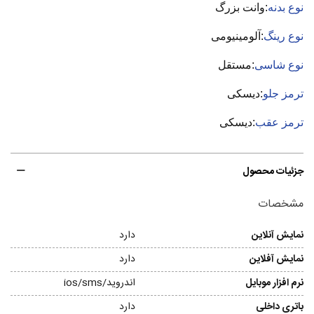
نوع بدنه
:وانت بزرگ
نوع رینگ
:آلومینیومی
نوع شاسی
:مستقل
ترمز جلو
:دیسکی
ترمز عقب
:دیسکی
جزئیات محصول
مشخصات
نمایش آنلاین
دارد
نمایش آفلاین
دارد
نرم افزار موبایل
اندروید/ios/sms
باتری داخلی
دارد