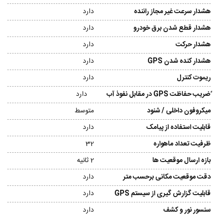
هشدار سرعت غیر مجاز راننده
دارد
هشدار قطع شدن برق خودرو
دارد
هشدار حرکت
دارد
هشدار کنده شدن GPS
دارد
ریموت کنترل
دارد
ًضریب حفاظت GPS در مقابل نفوذ آب
دارد
میکروفون داخلی / شنود
متوسط
قابلیت استفاده از پیامک
دارد
ظرفیت تعداد ماهواره
32
بازه ارسال موقعیت ها
2 ثانیه
دقت موقعیت مکانی برحسب متر
دارد
قابلیت گزارش گیری از سیستم GPS
دارد
سنسور نور و کشف
دارد