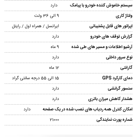
سیستم خاموش کننده خودرو با پیامک
دارد
ولتاژ کاری
9 الی 36 ولت
اپراتور های قابل پشتیبانی
ایرانسل / همراه اول / رایتل
گزارش توقف های خودرو
دارد
آرشیو اطلاعات و مسیر های طی شده
9 ماه
نوع سرور داخلی
دارد
گارانتی
12 ماه
دمای کارکرد GPS
15 الی 55 درجه سانتی گراد
سنسور گرانشی
دارد
هشدار کاهش میزان باتری
دارد
امکان کنترل همه ردیاب های نصب شده در یک صفحه
دارد
شماره پورت نمایندگی
21000