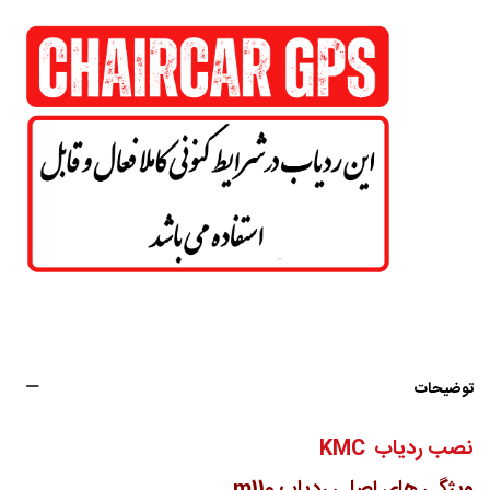
توضیحات
نصب ردیاب KMC
ویژگی های اصلی ردیاب m110