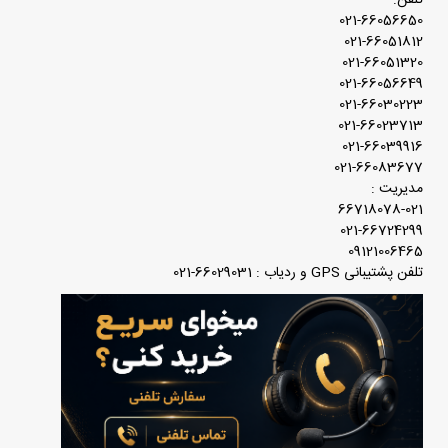
تلفن:
021-66056650
021-66051812
021-66051320
021-66056649
021-66030223
021-66023713
021-66039916
021-66083677
مدیریت :
66718078-021
021-66724299
09121006465
تلفن پشتیبانی GPS و ردیاب : 66029031-021