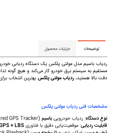
توضیحات
جزئیات محصول
ردیاب باسیم مدل مولتی پلکس یک دستگاه ردیابی خودرو 
مستقیم به سیستم برق خودرو کار می‌کند و هیچ گونه تداخ
دقت بالا هستید،
ردیاب مولتی پلکس
بهترین انتخاب برای
مشخصات فنی ردیاب مولتی پلکس
نوع دستگاه
: ردیاب خودرویی
باسیم
(Wired GPS Tracker)
قابلیت ردیابی
: موقعیت‌یابی دقیق با فناوری
GPS + LBS
ذخیره مسیر
: امکان ذخیره
تاریخچه مسیر
(Track Playback) تا چندین ماه