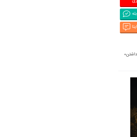
ری
له
یتا
اشتن
0