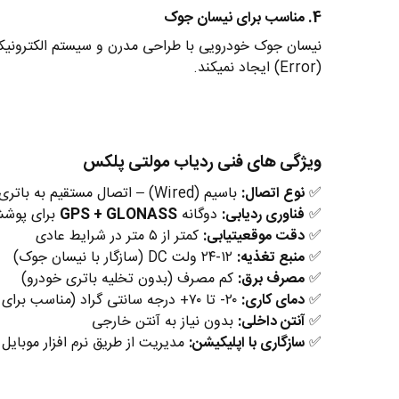
4. مناسب برای نیسان جوک
نیسان جوک خودرویی با طراحی مدرن و سیستم الکترو
(Error) ایجاد نمیکند.
ویژگی های فنی ردیاب مولتی پلکس
✅
نوع اتصال:
باسیم (Wired) – اتصال مستقیم به باتری و سیستم برق خودرو
✅
فناوری ردیابی:
دوگانه
GPS + GLONASS
برای پوش
✅
دقت موقعیتیابی:
کمتر از ۵ متر در شرایط عادی
✅
منبع تغذیه:
۱۲-۲۴ ولت DC (سازگار با نیسان جوک)
✅
مصرف برق:
کم مصرف (بدون تخلیه باتری خودرو)
✅
دمای کاری:
۲۰- تا ۷۰+ درجه سانتی گراد (مناسب برای آب و هوای ایران)
✅
آنتن داخلی:
بدون نیاز به آنتن خارجی
✅
سازگاری با اپلیکیشن:
مدیریت از طریق نرم افزار موبایل (Android & iOS