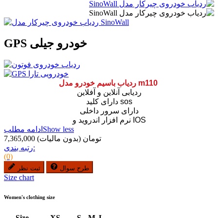
GPS خودرو جیلی
ردیاب باسیم خودرو مدل m110
ردیابی آنلاین و آفلاین
دارای کلید sos
دارای سرور داخلی
نرم افزار اندروید و IOS
Show less
ادامه مطلب
7,365,000 تومان
(بدون مالیات)
رتبه بندی:
(0)
طرح سوال
ثبت نظر
Size chart
Women's clothing size
Size
XS
S
M
L