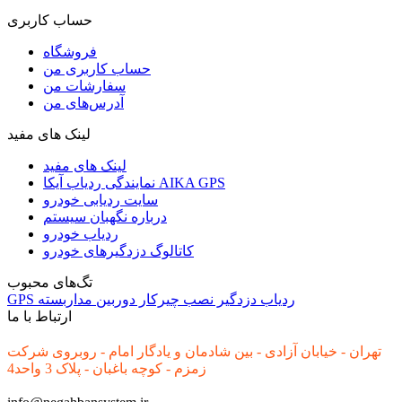
حساب کاربری
فروشگاه
حساب کاربری من
سفارشات من
آدرس‌های من
لینک های مفید
لینک های مفید
نمایندگی ردیاب آیکا AIKA GPS
سایت ردیابی خودرو
درباره نگهبان سیستم
ردیاب خودرو
کاتالوگ دزدگیرهای خودرو
تگ‌های محبوب
ردیاب
دزدگیر
نصب
چیرکار
دوربین مداربسته
GPS
ارتباط با ما
تهران - خیابان آزادی - بین شادمان و یادگار امام - روبروی شرکت
زمزم - کوچه باغبان - پلاک 3 واحد4