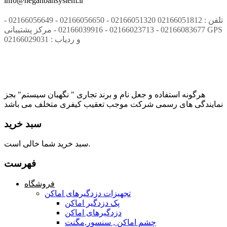
info@negahbansystem.ir
تلفن : 02166051812 02166051320 - 02166056650 - 02166056649 -
02166083677 - 02166023713 - 02166039916 - مرکز پشتیبانی GPS
و ردیاب : 02166029031
هرگونه استفاده و جعل نام و برند تجاری " نگهبان سیستم" بجز
نمایندگی های رسمی شرکت موجب تعقیب کیفری متخلف می باشد
سبد خرید
سبد خرید شما خالی است.
فهرست
فروشگاه
تجهیزات دزدگیرهای اماکن
پک دزدگیر اماکن
دزدگیرهای اماکن
چشم اماکن , سنسور,مگنت