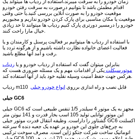
زمان خودرو را به سرقت میبرند،استفاده از ردیاب ها میتواند یک
اقدام مطمئن باشد تا بتوانیم درصورت به سرقت رفتن خودرو
موقعیت خودرو را به صورت آنلاین بررسی کنید.یا حتی وقتی
موقعیت یا مکان مناسبی برای پارک کردن خودرو نداریم و مجبوریم
خودرو را درمسیر دورتری پارک کنیم ردیاب ها میتوانند تا حد زیادی
خیال مارا راحت کنند.
با استفاده از ردیاب ها میتوانیم بر فعالیت پرسنل و کارمندان و یا
فعالیت اعضای خانواده نظارت داشته باشیم و از هرگونه تردد یا
رفت و آمد آنها مطلع باشید.
بنابراین میتوان گفت که استفاده از ردیاب خودرو و یا
ردیاب
موتورسیکلت
یکی از اقدامات مهم و یک مسئله ضروری هست که
هرکس جهت حفظ امنیت وسیله نقلیه خود باید از آنها استفاده کند.
ردیاب m110 قابل نصب و راه اندازی برروی
انواع خودرو جیلی
جیلی GC6
جیلی GC6 مجهز به یک موتور 4 سیلندر 1/5 تنفس طبیعی است که
این موتور توانایی تولید 105 اسب بخار قدرت و 141 نیوتن متر
گشتاور را داراست. وظیفه انتقال قدرت موتور جیلی GC6 اکسلنت
به چرخ‌های جلوی این خودرو بر عهده یک جعبه دنده 4 سرعته
اتوماتیک ساخت شرکت جتکو ژاپن است. مصرف سوخت ترکیبی
جیلی GC6 طبق اعلام رسمی شرکت در حدود 7/1 لیتر در هر 100