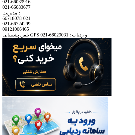
021-66039916
021-66083677
مدیریت :
66718078-021
021-66724299
09121006465
تلفن پشتیبانی GPS و ردیاب : 66029031-021