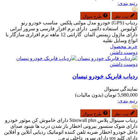
رتبه بندی:
(0)
ثبت نظر
طرح سوال
ردیاب (GPS) خودرو مدل مولتی پلکس مناسب خودرو رنو
کولیوس استفاده دائمی دارای نرم افزار فارسی و سرور ایرانی
دارای ماژول زیمنس آلمان گارانتی 12 ماهه نرم افزاری سازگار با
انواع وسایل نقلیه
خرید محصول
دوست داشتن
دوست داشتن
ردیاب فابریک خودرو نیسان
نمایندگی سینوال
5,980,000 تومان
(بدون مالیات)
رتبه بندی:
(0)
ثبت نظر
طرح سوال
ردیاب سینوال پلاس Sinowall plus دارای خاموش کن موتور خودرو
دارای شوک سنسور بیرونی اخطار باز شدن درب ها شنود صدای
داخل خودرو اخطار ضربه تلفن کننده اتوماتیک ردیابی آنلاین و آفلاین
دارای کلید sos دارای سرور داخلی نرم...