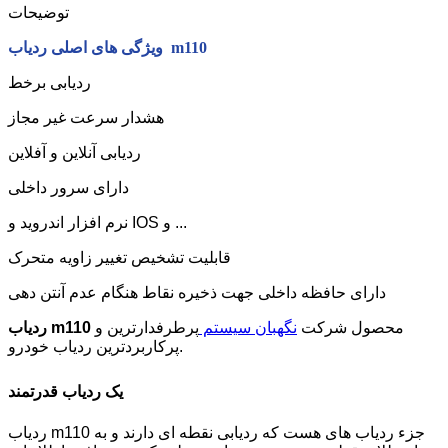
توضیحات
ویژگی های اصلی ردیاب m110
ردیابی برخط
هشدار سرعت غیر مجاز
ردیابی آنلاین و آفلاین
دارای سرور داخلی
نرم افزار اندروید و IOS و ...
قابلیت تشخیص تغییر زاویه متحرک
دارای حافظه داخلی جهت ذخیره نقاط هنگام عدم آنتن دهی
محصول شرکت
نگهبان سیستم
پرطرفدارترین و
ردیاب m110
پرکاربردترین ردیاب خودرو.
یک ردیاب قدرتمند
ردیاب m110 جزء ردیاب های هست که ردیابی نقطه ای دارند و به