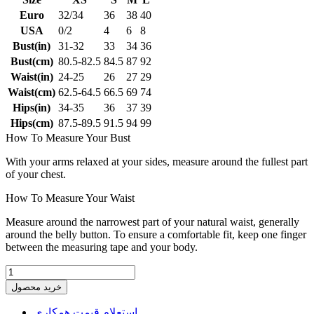
Euro
32/34
36
38
40
USA
0/2
4
6
8
Bust(in)
31-32
33
34
36
Bust(cm)
80.5-82.5
84.5
87
92
Waist(in)
24-25
26
27
29
Waist(cm)
62.5-64.5
66.5
69
74
Hips(in)
34-35
36
37
39
Hips(cm)
87.5-89.5
91.5
94
99
How To Measure Your Bust
With your arms relaxed at your sides, measure around the fullest part
of your chest.
How To Measure Your Waist
Measure around the narrowest part of your natural waist, generally
around the belly button. To ensure a comfortable fit, keep one finger
between the measuring tape and your body.
خرید محصول
استعلام قیمت همکاری