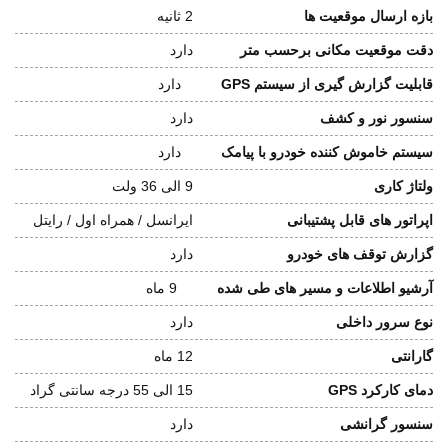
بازه ارسال موقعیت ها
2 ثانیه
دقت موقعیت مکانی برحسب متر
دارد
قابلیت گزارش گیری از سیستم GPS
دارد
سنسور نور و کشف
دارد
سیستم خاموش کننده خودرو با پیامک
دارد
ولتاژ کاری
9 الی 36 ولت
اپراتور های قابل پشتیبانی
ایرانسل / همراه اول / رایتل
گزارش توقف های خودرو
دارد
آرشیو اطلاعات و مسیر های طی شده
9 ماه
نوع سرور داخلی
دارد
گارانتی
12 ماه
دمای کارکرد GPS
15 الی 55 درجه سانتی گراد
سنسور گرانشی
دارد