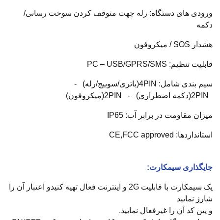
ورودی های دستگاه: رله جهت متوقف کردن سوخت رسانی/
دکمه
هشدار SOS / میکروفون
قابلیت تنظیم: PC – USB/GPRS/SMS
سیم بندی شامل: 4PIN(باتری/سوییچ/رله) -
2PIN(دکمه اضطراری) - 2PIN(میکروفون)
میزان مقاومت در برابر آب: IP65
استانداردها: CE,FCC approved
جایگذاری سیمکارت:
یک سیمکارت با قابلیت 2G و اینترنت فعال تهیه کنیدو اعتبار آن را
شارژ نمایید
و پین کد آن را غیرفعال نمایید.