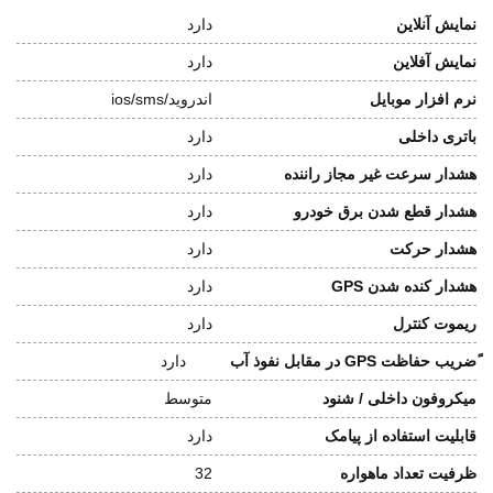
نمایش آنلاین
دارد
نمایش آفلاین
دارد
نرم افزار موبایل
اندروید/ios/sms
باتری داخلی
دارد
هشدار سرعت غیر مجاز راننده
دارد
هشدار قطع شدن برق خودرو
دارد
هشدار حرکت
دارد
هشدار کنده شدن GPS
دارد
ریموت کنترل
دارد
ًضریب حفاظت GPS در مقابل نفوذ آب
دارد
میکروفون داخلی / شنود
متوسط
قابلیت استفاده از پیامک
دارد
ظرفیت تعداد ماهواره
32