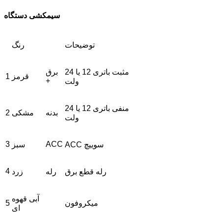
سیمکشی دستگاه
توضیحات
رنگ
مثبت باتری 12 یا 24
برق
قرمز
1
+
ولت
منفی باتری 12 یا 24
بدنه
مشکی
2
ولت
3
ACC
ACC سوییچ
سبز
4
رله قطع برق
رله
زرد
آبی قهوه
میکروفون
5
ای