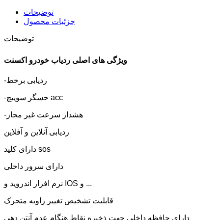
توضیحات
جزئیات محصول
توضیحات
ویژگی های اصلی ردیاب خودرو اکسنت
-ردیابی برخط
-حسگر سوییچ acc
-هشدار سرعت غیر مجاز
ردیابی آنلاین و آفلاین
دارای کلید sos
دارای سرور داخلی
نرم افزار اندروید و IOS و ...
قابلیت تشخیص تغییر زاویه متحرک
دارای حافظه داخلی جهت ذخیره نقاط هنگام عدم آنتن دهی