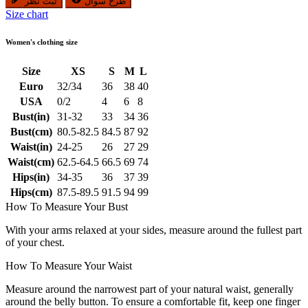
طرح سوال
ثبت نظر
Size chart
Women's clothing size
Size
XS
S
M
L
Euro
32/34
36
38
40
USA
0/2
4
6
8
Bust(in)
31-32
33
34
36
Bust(cm)
80.5-82.5
84.5
87
92
Waist(in)
24-25
26
27
29
Waist(cm)
62.5-64.5
66.5
69
74
Hips(in)
34-35
36
37
39
Hips(cm)
87.5-89.5
91.5
94
99
How To Measure Your Bust
With your arms relaxed at your sides, measure around the fullest part
of your chest.
How To Measure Your Waist
Measure around the narrowest part of your natural waist, generally
around the belly button. To ensure a comfortable fit, keep one finger