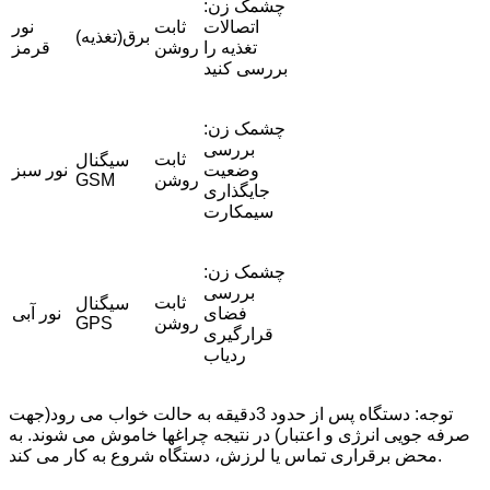
چشمک زن:
اتصالات
ثابت
نور
برق(تغذیه)
تغذیه را
روشن
قرمز
بررسی کنید
چشمک زن:
بررسی
ثابت
سیگنال
وضعیت
نور سبز
روشن
GSM
جایگذاری
سیمکارت
چشمک زن:
بررسی
ثابت
سیگنال
فضای
نور آبی
روشن
GPS
قرارگیری
ردیاب
توجه: دستگاه پس از حدود 3دقیقه به حالت خواب می رود(جهت
صرفه جویی انرژی و اعتبار) در نتیجه چراغها خاموش می شوند. به
محض برقراری تماس یا لرزش، دستگاه شروع به کار می کند.