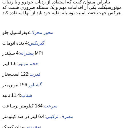
بنابراین میتوان گفت که استفاده از ردیاب خودرو و یا ردیاب
موتورسیکلت یکی از اقدامات مهم و یک مسئله ضروری هست که
هرکس جهت حفظ امنیت وسیله نقلیه خود باید از آنها استفاده کند.
محور محرک
:دیفرانسیل جلو
گیربکس
:4 دنده اتومات
:4 سیلندر MPi
پیشرانه
حجم موتور
:1.6 لیتر
قدرت
:122 اسب‌بخار
گشتاور
:156 نیوتن‌متر
شتاب
:11.4 ثانیه
سرعت
:184 کیلومتر برساعت
مصرف ترکیبی
:6.4 لیتر در صد کیلومتر
نوع بدنه
:سدان کوچک