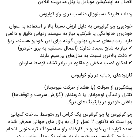
اتصال به اپلیکیشن موبایل یا پنل مدیریت آنلاین
ردیاب فابریک سینووال مناسب برای رنو کولیوس
خودروی رنو کولیوس به دلیل ارزش نسبتاً بالا و استفاده به عنوان
خودروی خانوادگی یا شرکتی، نیاز به سیستم ردیابی دقیق و دائمی
دارد. ردیاب‌های سیمی بهترین گزینه برای این خودرو هستند، زیرا:
✔ نیاز به شارژ مجدد ندارند (اتصال مستقیم به برق خودرو)
✔ دقت بالاتری نسبت به مدل‌های بی‌سیم دارند
✔ امکان نصب مخفی و مقاوم در برابر کشف توسط سارقان
کاربردهای ردیاب در رنو کولیوس
پیشگیری از سرقت (با هشدار حرکت غیرمجاز)
کنترل رانندگی نوجوانان یا کارمندان (گزارش سرعت و توقف‌ها)
یافتن خودرو در پارکینگ‌های بزرگ
رنو کولیوس یا رنو کولئوس یک کراس اور متوسط ساخت کمپانی
رنو است که تاکنون 2 نسل از آن به بازار های جهانی معرفی شده.
عمده تولید این خودرو در کارخانه رنو-سامسونگ کره جنوبی انجام
می شود. کولیوس نخستین بار به عنوان یک مدل مفهومی در