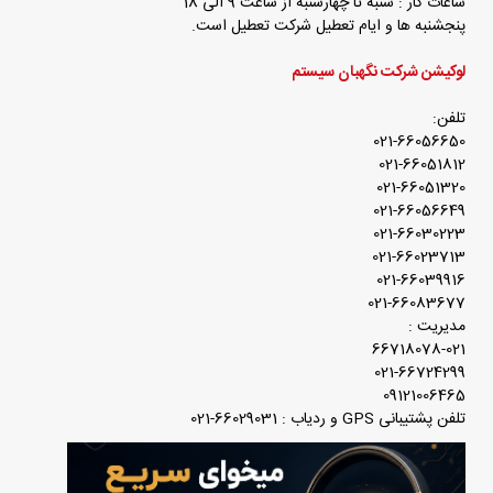
ساعات کار : شنبه تا چهارشنبه از ساعت 9 الی 18
پنجشنبه ها و ایام تعطیل شرکت تعطیل است.
لوکیشن شرکت نگهبان سیستم
تلفن:
021-66056650
021-66051812
021-66051320
021-66056649
021-66030223
021-66023713
021-66039916
021-66083677
مدیریت :
66718078-021
021-66724299
09121006465
تلفن پشتیبانی GPS و ردیاب : 66029031-021