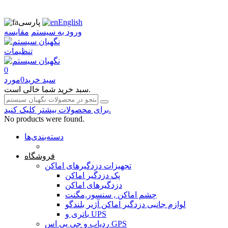
English
پارسی
ورود به سیستم
مقایسه
تنظیمات
0
سبد خرید
0
مورد
سبد خرید شما خالی است.
برای محصولات بیشتر کلیک کنید.
No products were found.
دسته‌بندی‌ها
صفحه محتوا
فروشگاه
تجهیزات دزدگیرهای اماکن
پک دزدگیر اماکن
دزدگیرهای اماکن
چشم اماکن , سنسور,مگنت
لوازم جانبی دزدگیر اماکن آژیر بلندگو
باتری و UPS
ردیاب و جی پی اس GPS