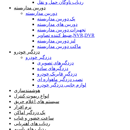
ردیاب ناوگان حمل و نقل
دوربین مداربسته
دوربین مداربسته
پک دوربین مداربسته
دوربین های مداربسته
تجهیزات دوربین مداربسته
ضبط کننده تصاویر,NVR,DVR
لنز دوربین مداربسته
ماکت دوربین مداربسته
دزدگیر خودرو
دزدگیر خودرو
دزدگیرهای تصویری
دزدگیرهای ساده
دزدگیر فابریک خودرو
نصب دزدگیر ماهواره ای
لوازم جانبی دزدگیر خودرو
هوشمندسازی
انواع ریموت کنترل
سیستم های اعلام حریق
نرم افزار
پک دزدگیر اماکن
ساعت حضور و غیاب
ردیاب های آهنربایی
ردیاب های باسیم