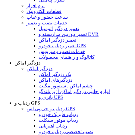
نرم افزار
قطعات الکترونیک
ساعت حضور و غیاب
خدمات نصب و تعمیر
تعمیر دزدگیر اتومبیل
تعمیر دوربین مداربسته و DVR
تعمیر دزدگیر اماکن
تعمیر ردیاب خودرو GPS
خدمات نصب و سرویس
کاتالوگ و راهنمای محصولات
دزدگیر اماکن
دزدگیر اماکن
پک دزدگیر اماکن
دزدگیرهای اماکن
چشم اماکن , سنسور,مگنت
لوازم جانبی دزدگیر اماکن آژیر بلندگو
باتری و UPS
ردیاب و GPS
ردیاب و جی پی اس GPS
ردیاب فابریک خودرو
ردیاب موتور سیکلت
ردیاب آهنربایی
نصب تخصصی ردیاب خودرو