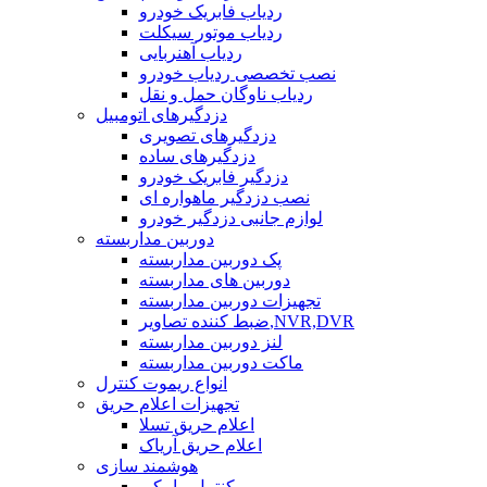
ردیاب فابریک خودرو
ردیاب موتور سیکلت
ردیاب آهنربایی
نصب تخصصی ردیاب خودرو
ردیاب ناوگان حمل و نقل
دزدگیرهای اتومبیل
دزدگیرهای تصویری
دزدگیرهای ساده
دزدگیر فابریک خودرو
نصب دزدگیر ماهواره ای
لوازم جانبی دزدگیر خودرو
دوربین مداربسته
پک دوربین مداربسته
دوربین های مداربسته
تجهیزات دوربین مداربسته
ضبط کننده تصاویر,NVR,DVR
لنز دوربین مداربسته
ماکت دوربین مداربسته
انواع ریموت کنترل
تجهیزات اعلام حریق
اعلام حریق تسلا
اعلام حریق آریاک
هوشمند سازی
کنترل پیامکی