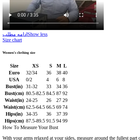
Show less
ادامه مطلب
Size chart
Women's clothing size
Size
XS
S
M
L
Euro
32/34
36
38
40
USA
0/2
4
6
8
Bust(in)
31-32
33
34
36
Bust(cm)
80.5-82.5
84.5
87
92
Waist(in)
24-25
26
27
29
Waist(cm)
62.5-64.5
66.5
69
74
Hips(in)
34-35
36
37
39
Hips(cm)
87.5-89.5
91.5
94
99
How To Measure Your Bust
With your arms relaxed at your sides, measure around the fullest part 