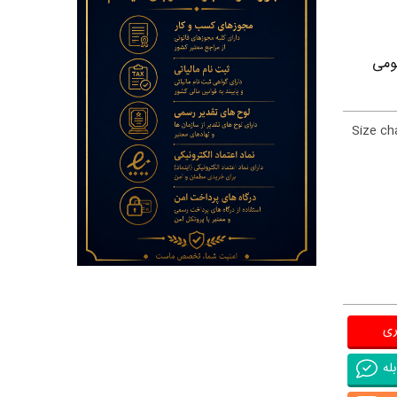
ومی
Size ch
ری
له