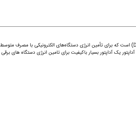
آداپتور 12 ولت 2 آمپر یک منبع تغذیه خارجی (AC به DC) است که برای تأمین انرژی دستگاه‌های الکترو
اپتور یک آداپتور بسیار باکیفیت برای تامین انرژی دستگاه های برقی و