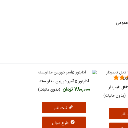
عمومی
آداپتور 5 آمپر دوربین مداربسته
دوست داشتن
رل پیامکی 4 کانال تایمردار
اشتن
780,000 تومان
(بدون مالیات)
LG
(بدون مالیات)
ثبت نظر
طرح سوال