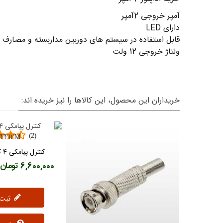
آمپر خروجی 2آمپر
دارای LED
قابل استفاده در سیستم های دوربین مداربسته و مصارف 
ولتاژ خروجی 12 ولت
خریداران این محصول، این کالاها را نیز خریده اند:
(2)
کنت
دوست د
4412M
6,600,000 تومان
ثبت نظر