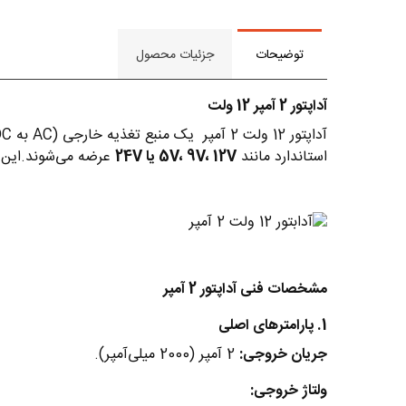
توضیحات
جزئیات محصول
آداپتور 2 آمپر 12 ولت
استاندارد مانند
5V، 9V، 12V یا 24V
عرضه می‌شوند.این آد
مشخصات فنی آداپتور 2 آمپر
1. پارامترهای اصلی
جریان خروجی:
2 آمپر (2000 میلی‌آمپر).
ولتاژ خروجی: