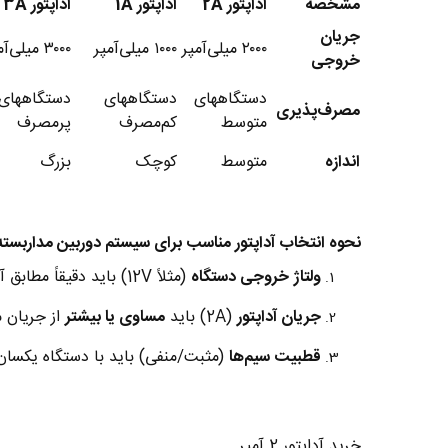
مشخصه
آداپتور 2A
آداپتور 1A
آداپتور 3A
جریان
۲۰۰۰ میلی‌آمپر
۱۰۰۰ میلی‌آمپر
۳۰۰۰ میلی‌آمپر
خروجی
دستگاههای
دستگاههای
دستگاههای
مصرف‌پذیری
متوسط
کم‌مصرف
پرمصرف
اندازه
متوسط
کوچک
بزرگ
نحوه انتخاب آداپتور مناسب برای سیستم دوربین مداربست
ولتاژ خروجی دستگاه
(مثلاً 12V) باید دقیقاً مطابق آداپتور باشد.
جریان آداپتور
(2A) باید
مساوی یا بیشتر
از جریان م
قطبیت سیم‌ها
(مثبت/منفی) باید با دستگاه یکسان
خرید آداپتور 2 آمپر