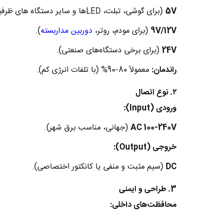
5V
(برای گوشی، تبلت، LEDها و سایر دستگاه های ظرفیت پایین).
9V/12V
(برای مودم، روتر،
دوربین مداربسته
).
24V
(برای برخی دستگاه‌های صنعتی).
راندمان:
معمولاً 80-90% (با تلفات انرژی کم).
۲. نوع اتصال
ورودی (Input):
AC 100-240V
(جهانی، مناسب برق شهر).
خروجی (Output):
DC
(سیم مثبت و منفی یا کانکتور اختصاصی).
3. طراحی و ایمنی
محافظت‌های داخلی: