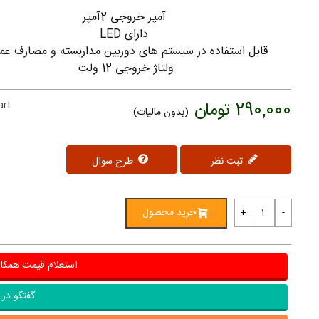
آمپر خروجی 2آمپر
دارای LED
قابل استفاده در سیستم های دوربین مداربسته و مصارف عم
ولتاژ خروجی 12 ولت
290,000 تومان
art
(بدون مالیات)
ثبت نظر
طرح سوال
خرید محصول
+
-
استعلام قیمت همکا
گفتگو در ب