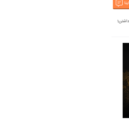
یتا
اشتن
1