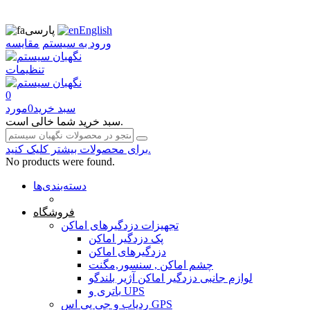
English
پارسی
ورود به سیستم
مقایسه
تنظیمات
0
سبد خرید
0
مورد
سبد خرید شما خالی است.
برای محصولات بیشتر کلیک کنید.
No products were found.
دسته‌بندی‌ها
صفحه محتوا
فروشگاه
تجهیزات دزدگیرهای اماکن
پک دزدگیر اماکن
دزدگیرهای اماکن
چشم اماکن , سنسور,مگنت
لوازم جانبی دزدگیر اماکن آژیر بلندگو
باتری و UPS
ردیاب و جی پی اس GPS