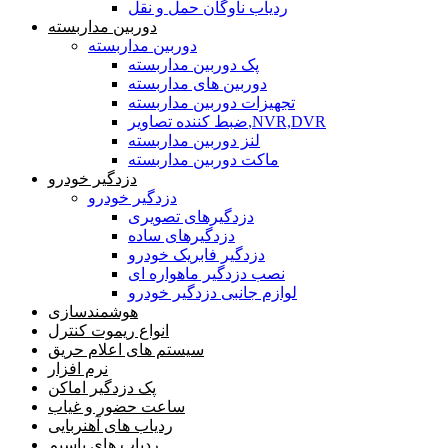
ردیاب ناوگان حمل و نقل
دوربین مداربسته
دوربین مداربسته
پک دوربین مداربسته
دوربین های مداربسته
تجهیزات دوربین مداربسته
ضبط کننده تصاویر,NVR,DVR
لنز دوربین مداربسته
ماکت دوربین مداربسته
دزدگیر خودرو
دزدگیر خودرو
دزدگیرهای تصویری
دزدگیرهای ساده
دزدگیر فابریک خودرو
نصب دزدگیر ماهواره ای
لوازم جانبی دزدگیر خودرو
هوشمندسازی
انواع ریموت کنترل
سیستم های اعلام حریق
نرم افزار
پک دزدگیر اماکن
ساعت حضور و غیاب
ردیاب های آهنربایی
ردیاب های باسیم