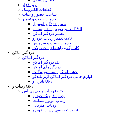
نرم افزار
قطعات الکترونیک
ساعت حضور و غیاب
خدمات نصب و تعمیر
تعمیر دزدگیر اتومبیل
تعمیر دوربین مداربسته و DVR
تعمیر دزدگیر اماکن
تعمیر ردیاب خودرو GPS
خدمات نصب و سرویس
کاتالوگ و راهنمای محصولات
دزدگیر اماکن
دزدگیر اماکن
پک دزدگیر اماکن
دزدگیرهای اماکن
چشم اماکن , سنسور,مگنت
لوازم جانبی دزدگیر اماکن آژیر بلندگو
باتری و UPS
ردیاب و GPS
ردیاب و جی پی اس GPS
ردیاب فابریک خودرو
ردیاب موتور سیکلت
ردیاب آهنربایی
نصب تخصصی ردیاب خودرو