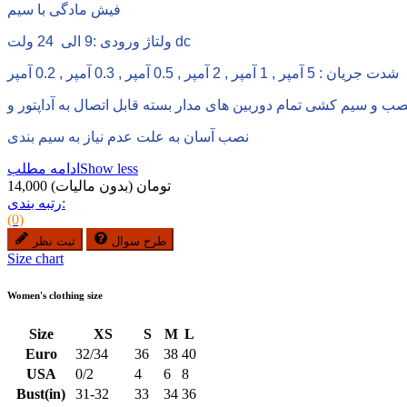
فیش مادگی با سیم
ولتاژ ورودی :9 الی 24 ولت dc
شدت جریان : 5 آمپر , 1 آمپر , 2 آمپر , 0.5 آمپر , 0.3 آمپر , 0.2 آمپر
نصب آسان به علت عدم نیاز به سیم بندی
Show less
ادامه مطلب
14,000 تومان
(بدون مالیات)
رتبه بندی:
(0)
طرح سوال
ثبت نظر
Size chart
Women's clothing size
Size
XS
S
M
L
Euro
32/34
36
38
40
USA
0/2
4
6
8
Bust(in)
31-32
33
34
36