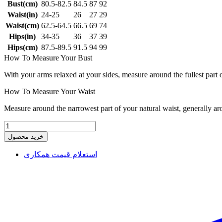
Bust(cm)
80.5-82.5
84.5
87
92
Waist(in)
24-25
26
27
29
Waist(cm)
62.5-64.5
66.5
69
74
Hips(in)
34-35
36
37
39
Hips(cm)
87.5-89.5
91.5
94
99
How To Measure Your Bust
With your arms relaxed at your sides, measure around the fullest part 
How To Measure Your Waist
Measure around the narrowest part of your natural waist, generally ar
خرید محصول
استعلام قیمت همکاری