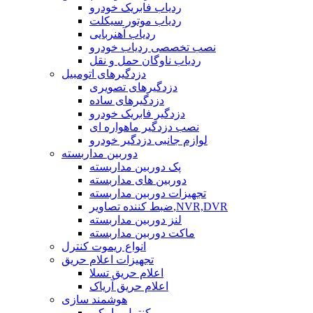
ردیاب فابریک خودرو
ردیاب موتور سیکلت
ردیاب آهنربایی
نصب تخصصی ردیاب خودرو
ردیاب ناوگان حمل و نقل
دزدگیرهای اتومبیل
دزدگیرهای تصویری
دزدگیرهای ساده
دزدگیر فابریک خودرو
نصب دزدگیر ماهواره ای
لوازم جانبی دزدگیر خودرو
دوربین مداربسته
پک دوربین مداربسته
دوربین های مداربسته
تجهیزات دوربین مداربسته
ضبط کننده تصاویر,NVR,DVR
لنز دوربین مداربسته
ماکت دوربین مداربسته
انواع ریموت کنترل
تجهیزات اعلام حریق
اعلام حریق تسلا
اعلام حریق آریاک
هوشمند سازی
کنترل پیامکی