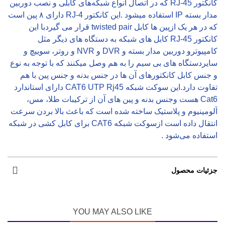
کانکتور RJ-45 که در اتصال انواع شبکه‌های کابلی و نصب دوربین
مدار بسته IP استفاده میشود .این کانکتور RJ-4 دارای ۸ پین است
که در هر یک ازپین ها کابل twisted pair قرار می گیردبا این
کانکتور RJ-45 کابل های شبکه به دستگاه های دیگر مثل
کامپیوترو دوربین مدار بسته و DVR و NVR و روتر، سوییچ و
سایردستگاه های بی سیم را به هم وصل میکنند که با توجه به نوع
و جنس کابل کانکتورهای آن ها در جنس بدنه و جنس پین با هم
تفاوت دارد.این سوکت شبکه CAT6 UTP Rj45 دارای استاندارد
Cat6 هست وجنس بدنه و پین های آن از ترکیبات طلا، مس،
آلومینیوم و پلاستیک ساخته شده است که باعث بالا بردن سرعت
انتقال داده است ازسوکت شبکه CAT6 برای کابل‌ کشی در شبکه
استفاده می‌شود .
جزئیات محصول
YOU MAY ALSO LIKE