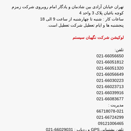
تهران خیابان آزادی بین شادمان و یادگار امام روبروی شرکت زمزم
کوچه باغبان پلاک 3 واحد 4
ساعات کار : شنبه تا چهارشنبه از ساعت 9 الی 18
پنجشنبه ها و ایام تعطیل شرکت تعطیل است.
لوکیشن شرکت نگهبان سیستم
تلفن:
021-66056650
021-66051812
021-66051320
021-66056649
021-66030223
021-66023713
021-66039916
021-66083677
مدیریت :
66718078-021
021-66724299
09121006465
تلفن پشتیبانی GPS و ردیاب : 66029031-021