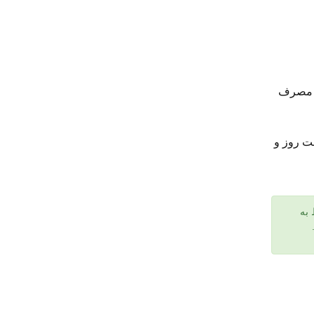
کاهش مصرف
تم های نظارتی بصورت مداوم 24 ساعت روز و
به