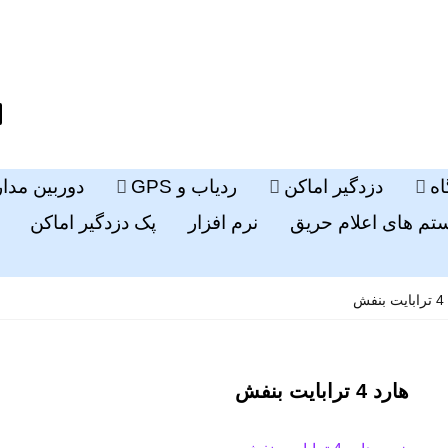
ه
دزدگیر اماکن
ردیاب و GPS
دوربین مدا
م های اعلام حریق
نرم افزار
پک دزدگیر اماکن
فش
هارد 4 ترابایت بنفش