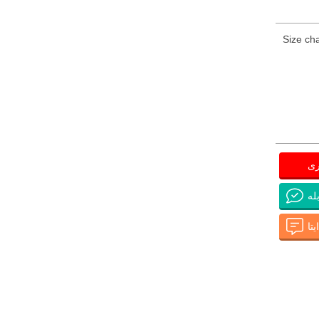
Size cha
ری
له
تا