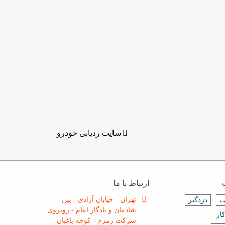
سایت ردیابی خودرو
ارتباط با ما
تهران - خیابان آزادی - بین
ب
دزدگیر
شادمان و یادگار امام - روبروی
ار
شرکت زمزم - کوچه باغبان -