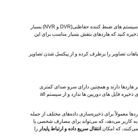
هارد های بنفش جزء هاردهای قدرتمند با فضای ذخیره سازی بالا محسوب میشود.این هارد به دلیل داشتن فضای بالای ذخیره در سیستم های ضبط کننده حفاظتی(DVR و NVR) بسیار
بین هارا به طور مداوم و 24 ساعته دراختیار داشته باشید و دخیره کنید که هاردهای بنفش بسیار مناسب برای این
تقریبا تمامی اشتباهات تصاویر را برطرف کرده و از پیکسل شدن تصاویر
ر هاردها دارند و همچنین دارای سرو صدای کمتری
نسبت به هارد بنفش میباشند و به گفته ای دوست دار طبیعت میباشد،ولی نسبت به هارد بنفش فضای ذخیره سازی مناسبی برای ذخیره فایل های دوربین ها ندارد و از سیستم all
دها معمولاً برای ذخیره‌سازی داده‌های مختلف از جمله
ه و مدیریت حجم بزرگی از داده‌ها را به کاربر می‌دهد، که می‌تواند برای مصارف شخصی یا
انتقال سریع داده و ارتباط پایدار
را