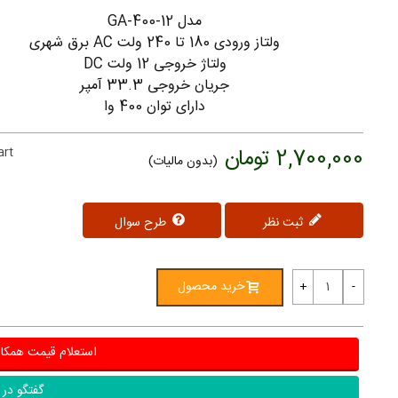
مدل GA-400-12
ولتاز ورودی 180 تا 240 ولت AC برق شهری
ولتاژ خروجی 12 ولت DC
جریان خروجی 33.3 آمپر
دارای توان 400 وا
2,700,000 تومان
art
(بدون مالیات)
ثبت نظر
طرح سوال
خرید محصول
+
-
استعلام قیمت همکا
گفتگو در ب