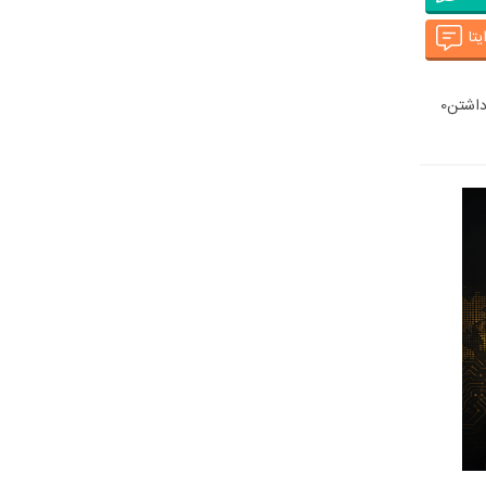
یتا
اشتن
0