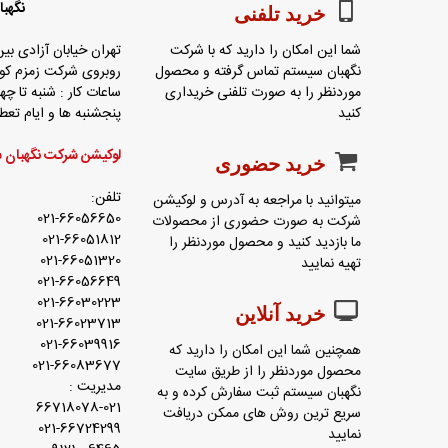
نگهب
خرید تلفنی
شما این امکان را دارید که با شرکت
تهران خیابان آزادی بین
نگهبان سیستم تماس گرفته و محصول
روبروی شرکت زمزم کوچه باغ
موردنظر را به صورت تلفنی خریداری
ساعات کار : شنبه تا چهارشنب
کنید
پنجشنبه ها و ایام ت
لوکیشن شرکت نگهبان 
خرید حضوری
تلفن:
میتوانید با مراجعه به آدرس و لوکیشن
021-66056650
شرکت به صورت حضوری از محصولات
021-66051812
ما بازدید کنید و محصول موردنظر را
021-66051320
تهیه نمایید
021-66056649
021-66030223
خرید آنلاین
021-66023713
021-66039916
همچنین شما این امکان را دارید که
021-66083677
محصول موردنظر را از طریق سایت
مدیریت :
نگهبان سیستم ثبت سفارش کرده و به
66718078-021
سریع ترین روش های ممکن دریافت
021-66724299
نمایید