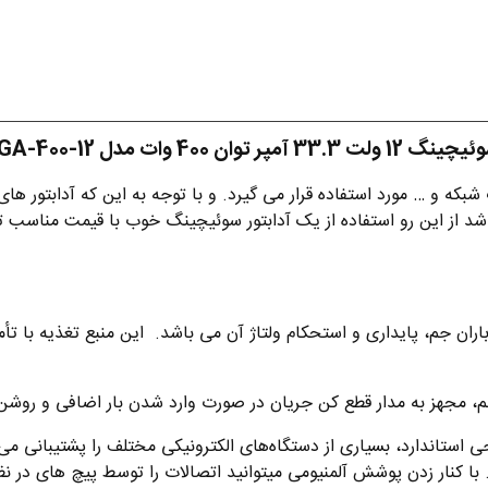
ر توان 400 وات مدل GA-400-12 برند جم
شبکه و … مورد استفاده قرار می گیرد. و با توجه به این که آدابتور ها
شد از این رو استفاده از یک آدابتور سوئیچینگ خوب با قیمت مناسب 
 یکی از مزایای بارز منبع تغذیه 12 ولت ضد باران جم، پایداری و استحکام ولتاژ آن می باشد. 
انس 12ولت جم به دلیل طراحی استاندارد، بسیاری از دستگاه‌های الکترونیکی مختلف را پش
با کنار زدن پوشش آلمنیومی میتوانید اتصالات را توسط پیچ های در ن