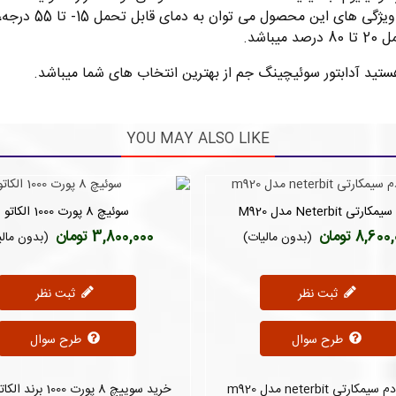
اشد.
هستید آدابتور سوئیچینگ جم از بهترین انتخاب های شما میباشد.
YOU MAY ALSO LIKE
رتی Neterbit مدل M920
سوئیچ 8 پورت 1000 الکاتو
دوست داشتن
دوست داشتن
8,60 تومان
3,800,000 تومان
(بدون مالیات)
(بدون مالی
ثبت نظر
ثبت نظر
طرح سوال
طرح سوال
خرید مودم سیمکارتی neterbit مدل m920
خرید سوییچ 8 پورت 1000 