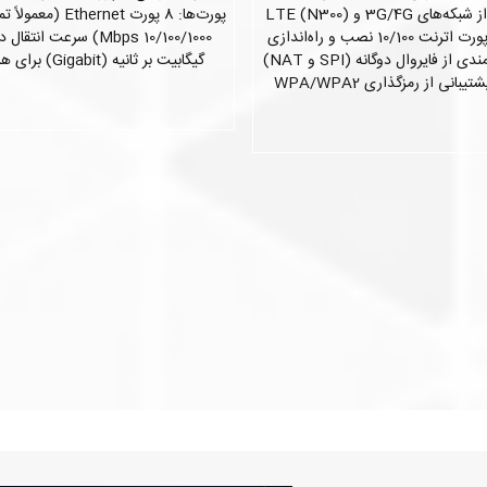
پشتیبانی از شبکه‌های 3G/4G و LTE (N300)
پورت‌ها: 8 پورت Ethernet
دارای 3 پورت اترنت 10/100 نصب و راه‌اندازی
آسان بهره‌مندی از فایروال دوگانه (SPI و NAT)
گیگابیت بر ثانیه (Gigabit) برای هر پورت
یبانی از رمزگذاری WPA/WPA2