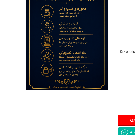
Size ch
ری
له