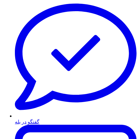
گفتگو در بله