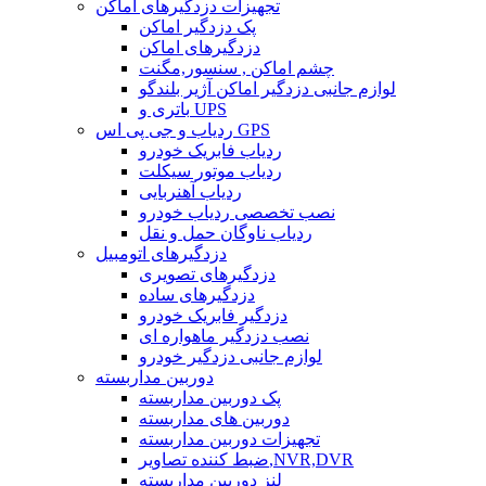
تجهیزات دزدگیرهای اماکن
پک دزدگیر اماکن
دزدگیرهای اماکن
چشم اماکن , سنسور,مگنت
لوازم جانبی دزدگیر اماکن آژیر بلندگو
باتری و UPS
ردیاب و جی پی اس GPS
ردیاب فابریک خودرو
ردیاب موتور سیکلت
ردیاب آهنربایی
نصب تخصصی ردیاب خودرو
ردیاب ناوگان حمل و نقل
دزدگیرهای اتومبیل
دزدگیرهای تصویری
دزدگیرهای ساده
دزدگیر فابریک خودرو
نصب دزدگیر ماهواره ای
لوازم جانبی دزدگیر خودرو
دوربین مداربسته
پک دوربین مداربسته
دوربین های مداربسته
تجهیزات دوربین مداربسته
ضبط کننده تصاویر,NVR,DVR
لنز دوربین مداربسته