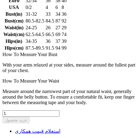
Euro
32/34
36
38
40
USA
0/2
4
6
8
Bust(in)
31-32
33
34
36
Bust(cm)
80.5-82.5
84.5
87
92
Waist(in)
24-25
26
27
29
Waist(cm)
62.5-64.5
66.5
69
74
Hips(in)
34-35
36
37
39
Hips(cm)
87.5-89.5
91.5
94
99
How To Measure Your Bust
With your arms relaxed at your sides, measure around the fullest part
of your chest.
How To Measure Your Waist
Measure around the narrowest part of your natural waist, generally
around the belly button. To ensure a comfortable fit, keep one finger
between the measuring tape and your body.
خرید محصول
استعلام قیمت همکاری