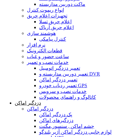
ماکت دوربین مداربسته
انواع ریموت کنترل
تجهیزات اعلام حریق
اعلام حریق تسلا
اعلام حریق آریاک
هوشمند سازی
کنترل پیامکی
نرم افزار
قطعات الکترونیک
ساعت حضور و غیاب
خدمات نصب و تعمیر
تعمیر دزدگیر اتومبیل
تعمیر دوربین مداربسته و DVR
تعمیر دزدگیر اماکن
تعمیر ردیاب خودرو GPS
خدمات نصب و سرویس
کاتالوگ و راهنمای محصولات
دزدگیر اماکن
دزدگیر اماکن
پک دزدگیر اماکن
دزدگیرهای اماکن
چشم اماکن , سنسور,مگنت
لوازم جانبی دزدگیر اماکن آژیر بلندگو