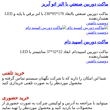
ماكت دوربين صنعتي با النز اتو آیریز
ماكت دوربين صنعتي باابعاد 170*95*230 با لنز برقي با پايه و LED
هشداردهنده
دوست داشتن
دوست داشتن
ماکت دوربین اسپید دام
ماكت دوربين اسپيددام ابعاد 22*32*37 سانتيمتر با LED
هشداردهنده
دوست داشتن
خرید تلفنی
شما این امکان را دارید که با شرکت نگهبان سیستم تماس گرفته و
محصول موردنظر را به صورت تلفنی خریداری کنید
خرید حضوری
میتوانید با مراجعه به آدرس و لوکیشن شرکت به صورت حضوری از
محصولات ما بازدید کنید و محصول موردنظر را تهیه نمایید