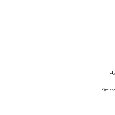
له
Size cha