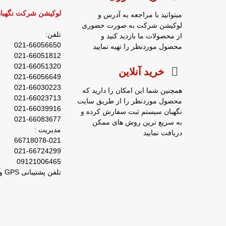
لوکیشن شرکت نگهبا
میتوانید با مراجعه به آدرس و
لوکیشن شرکت به صورت حضوری
تلفن:
از محصولات ما بازدید کنید و
021-66056650
محصول موردنظر را تهیه نمایید
021-66051812
021-66051320
خرید آنلاین
021-66056649
021-66030223
همچنین شما این امکان را دارید که
021-66023713
محصول موردنظر را از طریق سایت
021-66039916
نگهبان سیستم ثبت سفارش کرده و
021-66083677
به سریع ترین روش های ممکن
مدیریت :
دریافت نمایید
66718078-021
021-66724299
09121006465
تلفن پشتیبانی GPS و ردیاب : 66029031-021