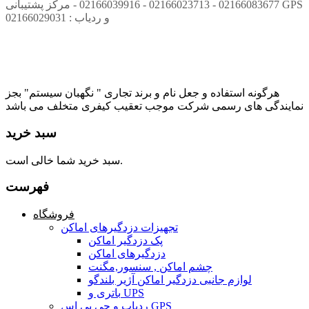
02166083677 - 02166023713 - 02166039916 - مرکز پشتیبانی GPS
و ردیاب : 02166029031
هرگونه استفاده و جعل نام و برند تجاری " نگهبان سیستم" بجز
نمایندگی های رسمی شرکت موجب تعقیب کیفری متخلف می باشد
سبد خرید
سبد خرید شما خالی است.
فهرست
فروشگاه
تجهیزات دزدگیرهای اماکن
پک دزدگیر اماکن
دزدگیرهای اماکن
چشم اماکن , سنسور,مگنت
لوازم جانبی دزدگیر اماکن آژیر بلندگو
باتری و UPS
ردیاب و جی پی اس GPS