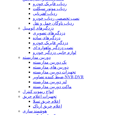
ردیاب فابریک خودرو
ردیاب موتور سیکلت
ردیاب آهنربایی
نصب تخصصی ردیاب خودرو
ردیاب ناوگان حمل و نقل
دزدگیرهای اتومبیل
دزدگیرهای تصویری
دزدگیرهای ساده
دزدگیر فابریک خودرو
نصب دزدگیر ماهواره ای
لوازم جانبی دزدگیر خودرو
دوربین مداربسته
پک دوربین مداربسته
دوربین های مداربسته
تجهیزات دوربین مداربسته
ضبط کننده تصاویر,NVR,DVR
لنز دوربین مداربسته
ماکت دوربین مداربسته
انواع ریموت کنترل
تجهیزات اعلام حریق
اعلام حریق تسلا
اعلام حریق آریاک
هوشمند سازی