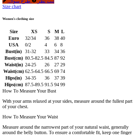
ثبت نظر
طرح سوال
Size chart
Women's clothing size
Size
XS
S
M
L
Euro
32/34
36
38
40
USA
0/2
4
6
8
Bust(in)
31-32
33
34
36
Bust(cm)
80.5-82.5
84.5
87
92
Waist(in)
24-25
26
27
29
Waist(cm)
62.5-64.5
66.5
69
74
Hips(in)
34-35
36
37
39
Hips(cm)
87.5-89.5
91.5
94
99
How To Measure Your Bust
With your arms relaxed at your sides, measure around the fullest part
of your chest.
How To Measure Your Waist
Measure around the narrowest part of your natural waist, generally
around the belly button. To ensure a comfortable fit, keep one finger