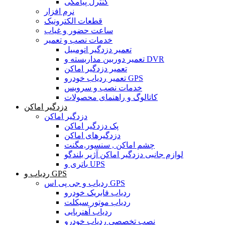
کنترل پیامکی
نرم افزار
قطعات الکترونیک
ساعت حضور و غیاب
خدمات نصب و تعمیر
تعمیر دزدگیر اتومبیل
تعمیر دوربین مداربسته و DVR
تعمیر دزدگیر اماکن
تعمیر ردیاب خودرو GPS
خدمات نصب و سرویس
کاتالوگ و راهنمای محصولات
دزدگیر اماکن
دزدگیر اماکن
پک دزدگیر اماکن
دزدگیرهای اماکن
چشم اماکن , سنسور,مگنت
لوازم جانبی دزدگیر اماکن آژیر بلندگو
باتری و UPS
ردیاب و GPS
ردیاب و جی پی اس GPS
ردیاب فابریک خودرو
ردیاب موتور سیکلت
ردیاب آهنربایی
نصب تخصصی ردیاب خودرو