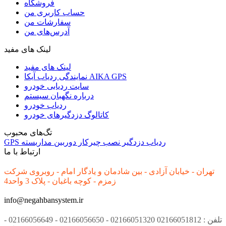
فروشگاه
حساب کاربری من
سفارشات من
آدرس‌های من
لینک های مفید
لینک های مفید
نمایندگی ردیاب آیکا AIKA GPS
سایت ردیابی خودرو
درباره نگهبان سیستم
ردیاب خودرو
کاتالوگ دزدگیرهای خودرو
تگ‌های محبوب
ردیاب
دزدگیر
نصب
چیرکار
دوربین مداربسته
GPS
ارتباط با ما
تهران - خیابان آزادی - بین شادمان و یادگار امام - روبروی شرکت
زمزم - کوچه باغبان - پلاک 3 واحد4
info@negahbansystem.ir
تلفن : 02166051812 02166051320 - 02166056650 - 02166056649 -