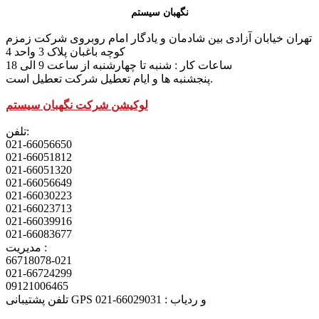
نگهبان سیستم
تهران خیابان آزادی بین شادمان و یادگار امام روبروی شرکت زمزم
کوچه باغبان پلاک 3 واحد 4
ساعات کار : شنبه تا چهارشنبه از ساعت 9 الی 18
پنجشنبه ها و ایام تعطیل شرکت تعطیل است.
لوکیشن شرکت نگهبان سیستم
تلفن:
021-66056650
021-66051812
021-66051320
021-66056649
021-66030223
021-66023713
021-66039916
021-66083677
مدیریت :
66718078-021
021-66724299
09121006465
تلفن پشتیبانی GPS و ردیاب : 66029031-021