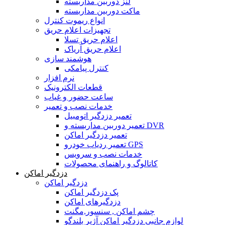
لنز دوربین مداربسته
ماکت دوربین مداربسته
انواع ریموت کنترل
تجهیزات اعلام حریق
اعلام حریق تسلا
اعلام حریق آریاک
هوشمند سازی
کنترل پیامکی
نرم افزار
قطعات الکترونیک
ساعت حضور و غیاب
خدمات نصب و تعمیر
تعمیر دزدگیر اتومبیل
تعمیر دوربین مداربسته و DVR
تعمیر دزدگیر اماکن
تعمیر ردیاب خودرو GPS
خدمات نصب و سرویس
کاتالوگ و راهنمای محصولات
دزدگیر اماکن
دزدگیر اماکن
پک دزدگیر اماکن
دزدگیرهای اماکن
چشم اماکن , سنسور,مگنت
لوازم جانبی دزدگیر اماکن آژیر بلندگو