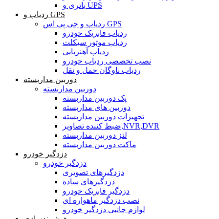
باتری و UPS
ردیاب و GPS
ردیاب و جی پی اس GPS
ردیاب فابریک خودرو
ردیاب موتور سیکلت
ردیاب آهنربایی
نصب تخصصی ردیاب خودرو
ردیاب ناوگان حمل و نقل
دوربین مداربسته
دوربین مداربسته
پک دوربین مداربسته
دوربین های مداربسته
تجهیزات دوربین مداربسته
ضبط کننده تصاویر,NVR,DVR
لنز دوربین مداربسته
ماکت دوربین مداربسته
دزدگیر خودرو
دزدگیر خودرو
دزدگیرهای تصویری
دزدگیرهای ساده
دزدگیر فابریک خودرو
نصب دزدگیر ماهواره ای
لوازم جانبی دزدگیر خودرو
هوشمندسازی