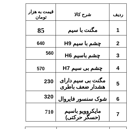
قیمت به هزار
ردیف
شرح کالا
تومان
85
1
مگنت با سیم
2
چشم با سیم
H9
640
560
3
چشم باسیم
H6
4
چشم بی سیم
H7
570
مگنت بی سیم دارای
230
5
هشدار ضعف باطری
320
6
شوک سنسور فایروال
مایکروویو باسیم
710
7
(حسگر حرکتی)