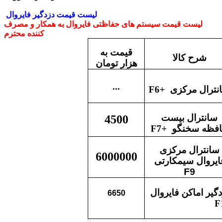
لیست قیمت دزدگیر فایروال
لیست قیمت سیستم های حفاظتی فایروال به همکار و مصرف
کننده محترم
قیمت به
شرح کالا
هزار تومان
...
نترال مرکزی
F6+
سانترال بیست
4500
فظه سخنگو
F7+
سانترال مرکزی
6000000
ایروال سیمکارتی
F9
گیر اماکن فایروال
6650
F