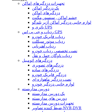
تجهیزات دزدگیرهای اماکن
پک دزدگیر اماکن
دزدگیرهای اماکن
چشم اماکن , سنسور,مگنت
لوازم جانبی دزدگیر اماکن آژیر بلندگو
باتری و UPS
ردیاب و جی پی اس GPS
ردیاب فابریک خودرو
ردیاب موتور سیکلت
ردیاب آهنربایی
نصب تخصصی ردیاب خودرو
ردیاب ناوگان حمل و نقل
دزدگیرهای اتومبیل
دزدگیرهای تصویری
دزدگیرهای ساده
دزدگیر فابریک خودرو
نصب دزدگیر ماهواره ای
لوازم جانبی دزدگیر خودرو
دوربین مداربسته
پک دوربین مداربسته
دوربین های مداربسته
تجهیزات دوربین مداربسته
ضبط کننده تصاویر,NVR,DVR