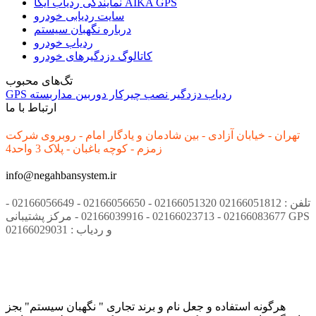
نمایندگی ردیاب آیکا AIKA GPS
سایت ردیابی خودرو
درباره نگهبان سیستم
ردیاب خودرو
کاتالوگ دزدگیرهای خودرو
تگ‌های محبوب
ردیاب
دزدگیر
نصب
چیرکار
دوربین مداربسته
GPS
ارتباط با ما
تهران - خیابان آزادی - بین شادمان و یادگار امام - روبروی شرکت
زمزم - کوچه باغبان - پلاک 3 واحد4
info@negahbansystem.ir
تلفن : 02166051812 02166051320 - 02166056650 - 02166056649 -
02166083677 - 02166023713 - 02166039916 - مرکز پشتیبانی GPS
و ردیاب : 02166029031
هرگونه استفاده و جعل نام و برند تجاری " نگهبان سیستم" بجز