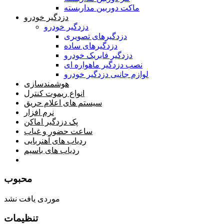
ماکت دوربین مداربسته
دزدگیر خودرو
دزدگیر خودرو
دزدگیرهای تصویری
دزدگیرهای ساده
دزدگیر فابریک خودرو
نصب دزدگیر ماهواره ای
لوازم جانبی دزدگیر خودرو
هوشمندسازی
انواع ریموت کنترل
سیستم های اعلام حریق
نرم افزار
پک دزدگیر اماکن
ساعت حضور و غیاب
ردیاب های آهنربایی
ردیاب های باسیم
صفحه محتوا
محبوب
موردی یافت نشد
تنظیمات