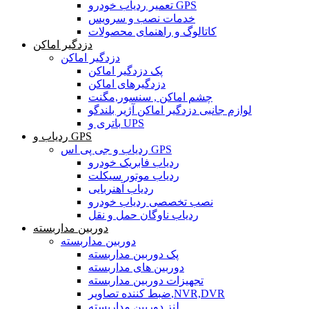
تعمیر ردیاب خودرو GPS
خدمات نصب و سرویس
کاتالوگ و راهنمای محصولات
دزدگیر اماکن
دزدگیر اماکن
پک دزدگیر اماکن
دزدگیرهای اماکن
چشم اماکن , سنسور,مگنت
لوازم جانبی دزدگیر اماکن آژیر بلندگو
باتری و UPS
ردیاب و GPS
ردیاب و جی پی اس GPS
ردیاب فابریک خودرو
ردیاب موتور سیکلت
ردیاب آهنربایی
نصب تخصصی ردیاب خودرو
ردیاب ناوگان حمل و نقل
دوربین مداربسته
دوربین مداربسته
پک دوربین مداربسته
دوربین های مداربسته
تجهیزات دوربین مداربسته
ضبط کننده تصاویر,NVR,DVR
لنز دوربین مداربسته