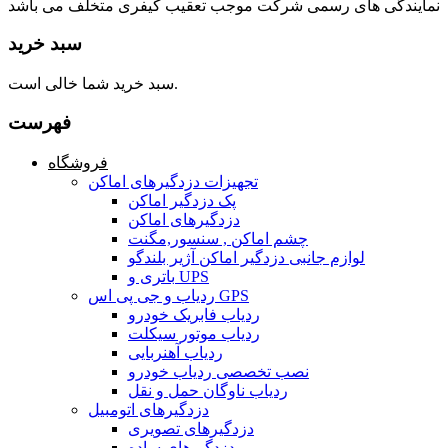
نمایندگی های رسمی شرکت موجب تعقیب کیفری متخلف می باشد
سبد خرید
سبد خرید شما خالی است.
فهرست
فروشگاه
تجهیزات دزدگیرهای اماکن
پک دزدگیر اماکن
دزدگیرهای اماکن
چشم اماکن , سنسور,مگنت
لوازم جانبی دزدگیر اماکن آژیر بلندگو
باتری و UPS
ردیاب و جی پی اس GPS
ردیاب فابریک خودرو
ردیاب موتور سیکلت
ردیاب آهنربایی
نصب تخصصی ردیاب خودرو
ردیاب ناوگان حمل و نقل
دزدگیرهای اتومبیل
دزدگیرهای تصویری
دزدگیرهای ساده