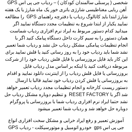
شخصی ( پرسنلی سالمندان کودکان ) – ردیاب جی پی اس
GPS
آهن ربایی مغناطیسی شارژی باتری خور یک ماه شارژ یا یک هفته
شارژ ابتدا باید کاتالوگ ردیاب یا دفترچه راهنمای
GPS
را مطالعه
نمایید یکبار از ابتدا شروع به تنظیمات مجدد دستگاه نمایید اگر
میدانید کدام دستور مربوط به ایراد نرم افزاری ردیاب شماست
همان دستور را به سیم کارت داخل دستگاه پیامک کنید اگر با
انجام تنظیمات پیامکی مشکل ردیاب حل نشد و ردیاب شما تعمیر
نشد شما باید ردیاب خود را به روز رسانی کنید یا فلش نمایید برای
این کار باید فایل بروزرسانی یا فایل فلش ردیاب خود را از شرکت
مربوطه دریافت کنید یا اینکه بر اساس مدل ردیاب فایل
بروزرسانی یا فایل فلش ردیاب را از اینترنت دانلود نمایید و اقدام
به بروزرسانی یا فلش کردن ردیاب خود نمایید قالبا با ارسال
دستور ریست کارخانه و انجام تنظیمات مجدد ردیاب تعمیر خواهد
شد اگر با
RESET FACTORY
و تنظیم دوباره مشکل ردیاب حل
نشد حتما ایراد نرم افزاری ردیاب شما با بروزرسانی یا پروگرام
دوباره حل خواهد شد و ردیاب شما تعمیر میشود
آموزش تعمیر و رفع ایراد خرابی و مشکل سخت افزاری انواع
جی پی اس
gps
خودرو اتومبیل و موتورسیکلت - ردیاب
GPS