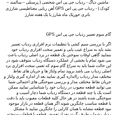
ماشین دیاگ - ردیاب جی پی اس شخصی ( پرسنلی – سالمند –
کودک ) - ردیاب جی پی اس
GPS
آهن ربایی مغناطیسی شارژی
باتری خوریک ماه شارژ یا یک هفته شارژ
گام سوم تعمیر ردیاب جی پی اس
GPS
اگر با بررسی سیم کشی یا تنظیمات نرم افزاری ردیاب تعمیر
نشد باید به سراغ عیب یابی و تعمیر سخت افزاری ردیاب خود
بنمایید گاهی اوقات سوختن یک قطعه در برد اصلی ردیاب باعث
می شود تمام یا بخشی از عملکرد دستگاه ردیاب متوقف شود در
این حالت شما باید به سراغ گام سوم که تعمی سخت افزاری برد
اصلی ردیاب می باشد بروید تمام ولتاژ ها و جریان های نقاط
مختلف مدار ردیاب رااندازه گیری نمایید بعد از اندازه گیری ولتاژ و
جریان نقاط مختلف مدار و بررسی سوختگی های احتمالی شما
می توانید قطعه معیوب در ردیاب خود را شناسایی نمایید ممکن
است یک یا چند قطعه در دستگاه ردیاب شما دچار آسیب و
سوختگی شده باشند در هر حال کلیه قطعات معیوب باید با دقت
با قطعه مناسب جایگزین شوند اگر همان قطعه در بازار موجود
نبود قطعه مشابه با همان کارایی را جایگزین نمایید تا مشکل
ردیاب شما برطرف گردد بعد از تعویض قطعه یا قطعات سوخته