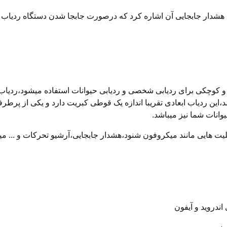
به هشدار جابجایی آن اشاره کرد که درصورت جابجا شدن دستگاه ردیاب
گهداری شارژ تا 5 روز را دارا میباشد،این ردیاب ابعادی تقریبا اندازه یک قوطی کبریت 
وانات شما نیز میباشد.
 شارژ چیرکار دارای قابلیت هایی مانند میکروفون شنود،هشدار جابجایی،آرشیو تحرکات و