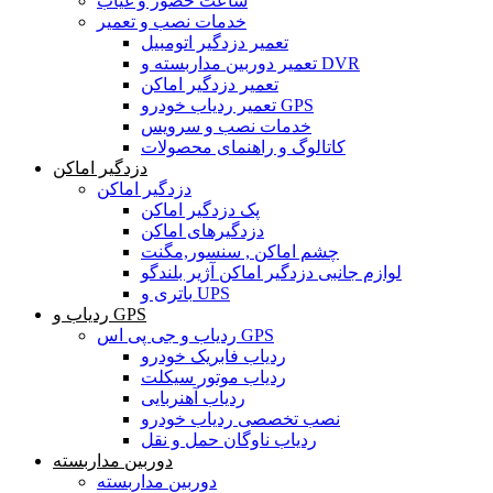
ساعت حضور و غیاب
خدمات نصب و تعمیر
تعمیر دزدگیر اتومبیل
تعمیر دوربین مداربسته و DVR
تعمیر دزدگیر اماکن
تعمیر ردیاب خودرو GPS
خدمات نصب و سرویس
کاتالوگ و راهنمای محصولات
دزدگیر اماکن
دزدگیر اماکن
پک دزدگیر اماکن
دزدگیرهای اماکن
چشم اماکن , سنسور,مگنت
لوازم جانبی دزدگیر اماکن آژیر بلندگو
باتری و UPS
ردیاب و GPS
ردیاب و جی پی اس GPS
ردیاب فابریک خودرو
ردیاب موتور سیکلت
ردیاب آهنربایی
نصب تخصصی ردیاب خودرو
ردیاب ناوگان حمل و نقل
دوربین مداربسته
دوربین مداربسته