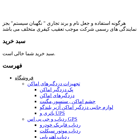
هرگونه استفاده و جعل نام و برند تجاری " نگهبان سیستم" بجز
نمایندگی های رسمی شرکت موجب تعقیب کیفری متخلف می باشد
سبد خرید
سبد خرید شما خالی است.
فهرست
فروشگاه
تجهیزات دزدگیرهای اماکن
پک دزدگیر اماکن
دزدگیرهای اماکن
چشم اماکن , سنسور,مگنت
لوازم جانبی دزدگیر اماکن آژیر بلندگو
باتری و UPS
ردیاب و جی پی اس GPS
ردیاب فابریک خودرو
ردیاب موتور سیکلت
ردیاب آهنربایی