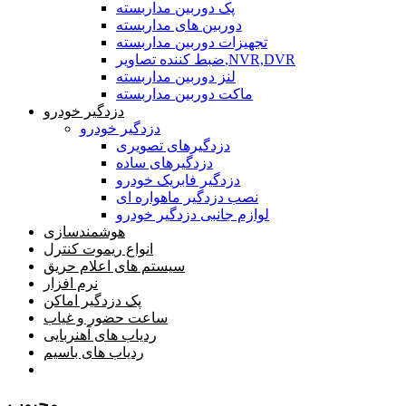
پک دوربین مداربسته
دوربین های مداربسته
تجهیزات دوربین مداربسته
ضبط کننده تصاویر,NVR,DVR
لنز دوربین مداربسته
ماکت دوربین مداربسته
دزدگیر خودرو
دزدگیر خودرو
دزدگیرهای تصویری
دزدگیرهای ساده
دزدگیر فابریک خودرو
نصب دزدگیر ماهواره ای
لوازم جانبی دزدگیر خودرو
هوشمندسازی
انواع ریموت کنترل
سیستم های اعلام حریق
نرم افزار
پک دزدگیر اماکن
ساعت حضور و غیاب
ردیاب های آهنربایی
ردیاب های باسیم
صفحه محتوا
محبوب