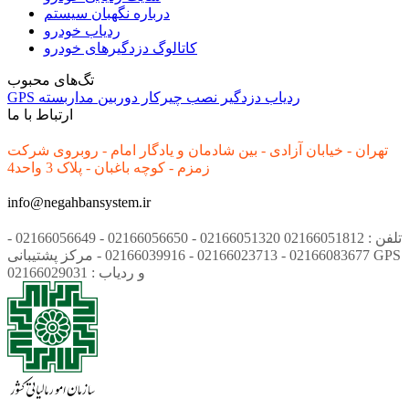
درباره نگهبان سیستم
ردیاب خودرو
کاتالوگ دزدگیرهای خودرو
تگ‌های محبوب
ردیاب
دزدگیر
نصب
چیرکار
دوربین مداربسته
GPS
ارتباط با ما
تهران - خیابان آزادی - بین شادمان و یادگار امام - روبروی شرکت
زمزم - کوچه باغبان - پلاک 3 واحد4
info@negahbansystem.ir
تلفن : 02166051812 02166051320 - 02166056650 - 02166056649 -
02166083677 - 02166023713 - 02166039916 - مرکز پشتیبانی GPS
و ردیاب : 02166029031