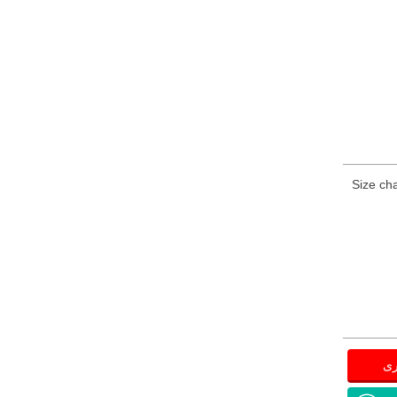
Size cha
ری