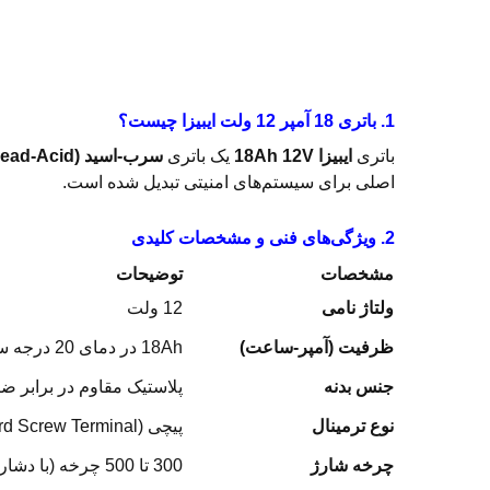
1. باتری 18 آمپر 12 ولت ایبیزا چیست؟
باتری
ایبیزا 18Ah 12V
یک باتری
سرب-اسید (Sealed Lead-Acid)
اصلی برای سیستم‌های امنیتی تبدیل شده است.
2. ویژگی‌های فنی و مشخصات کلیدی
مشخصات
توضیحات
ولتاژ نامی
12 ولت
ظرفیت (آمپر-ساعت)
18Ah در دمای 20 درجه سانتی‌گراد
جنس بدنه
پلاستیک مقاوم در برابر ض
نوع ترمینال
پیچی (Standard Screw Terminal)
چرخه شارژ
300 تا 500 چرخه (با دشارژ 50%)