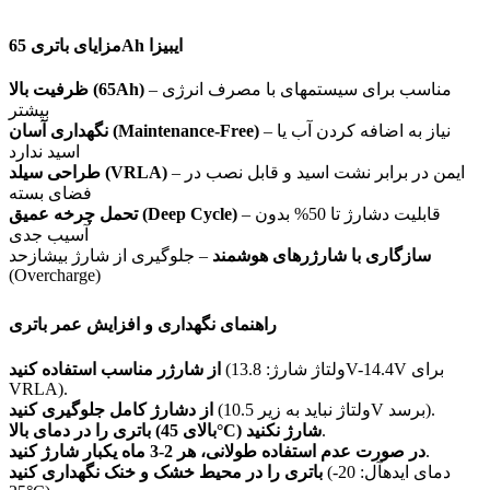
مزایای باتری 65Ah ایبیزا
– مناسب برای سیستمهای با مصرف انرژی
ظرفیت بالا (65Ah)
بیشتر
– نیاز به اضافه کردن آب یا
نگهداری آسان (Maintenance-Free)
اسید ندارد
– ایمن در برابر نشت اسید و قابل نصب در
طراحی سیلد (VRLA)
فضای بسته
– قابلیت دشارژ تا 50% بدون
تحمل چرخه عمیق (Deep Cycle)
آسیب جدی
سازگاری با شارژرهای هوشمند
– جلوگیری از شارژ بیشازحد
(Overcharge)
راهنمای نگهداری و افزایش عمر باتری
(ولتاژ شارژ: 13.8V-14.4V برای
از شارژر مناسب استفاده کنید
VRLA).
(ولتاژ نباید به زیر 10.5V برسد).
از دشارژ کامل جلوگیری کنید
.
باتری را در دمای بالا (بالای 45°C) شارژ نکنید
.
در صورت عدم استفاده طولانی، هر 2-3 ماه یکبار شارژ کنید
(دمای ایدهآل: 20-
باتری را در محیط خشک و خنک نگهداری کنید