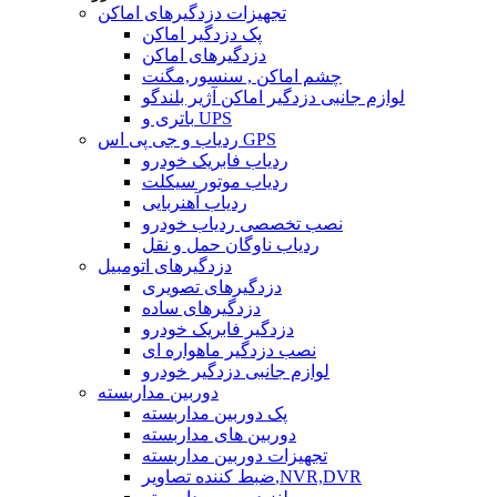
تجهیزات دزدگیرهای اماکن
پک دزدگیر اماکن
دزدگیرهای اماکن
چشم اماکن , سنسور,مگنت
لوازم جانبی دزدگیر اماکن آژیر بلندگو
باتری و UPS
ردیاب و جی پی اس GPS
ردیاب فابریک خودرو
ردیاب موتور سیکلت
ردیاب آهنربایی
نصب تخصصی ردیاب خودرو
ردیاب ناوگان حمل و نقل
دزدگیرهای اتومبیل
دزدگیرهای تصویری
دزدگیرهای ساده
دزدگیر فابریک خودرو
نصب دزدگیر ماهواره ای
لوازم جانبی دزدگیر خودرو
دوربین مداربسته
پک دوربین مداربسته
دوربین های مداربسته
تجهیزات دوربین مداربسته
ضبط کننده تصاویر,NVR,DVR