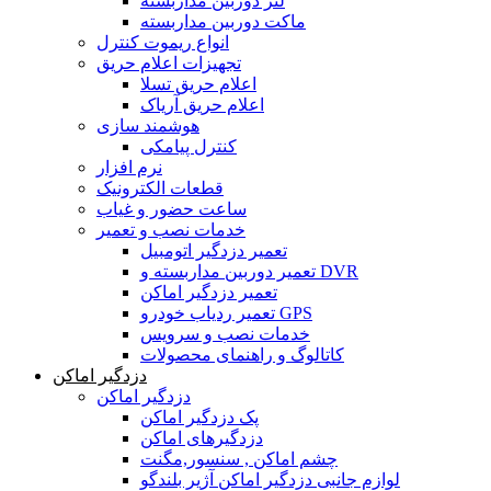
لنز دوربین مداربسته
ماکت دوربین مداربسته
انواع ریموت کنترل
تجهیزات اعلام حریق
اعلام حریق تسلا
اعلام حریق آریاک
هوشمند سازی
کنترل پیامکی
نرم افزار
قطعات الکترونیک
ساعت حضور و غیاب
خدمات نصب و تعمیر
تعمیر دزدگیر اتومبیل
تعمیر دوربین مداربسته و DVR
تعمیر دزدگیر اماکن
تعمیر ردیاب خودرو GPS
خدمات نصب و سرویس
کاتالوگ و راهنمای محصولات
دزدگیر اماکن
دزدگیر اماکن
پک دزدگیر اماکن
دزدگیرهای اماکن
چشم اماکن , سنسور,مگنت
لوازم جانبی دزدگیر اماکن آژیر بلندگو