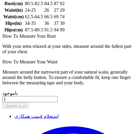
Bust(cm)
80.5-82.5
84.5
87
92
Waist(in)
24-25
26
27
29
Waist(cm)
62.5-64.5
66.5
69
74
Hips(in)
34-35
36
37
39
Hips(cm)
87.5-89.5
91.5
94
99
How To Measure Your Bust
With your arms relaxed at your sides, measure around the fullest part
of your chest.
How To Measure Your Waist
Measure around the narrowest part of your natural waist, generally
around the belly button. To ensure a comfortable fit, keep one finger
between the measuring tape and your body.
ناموجود
خرید محصول
استعلام قیمت همکاری