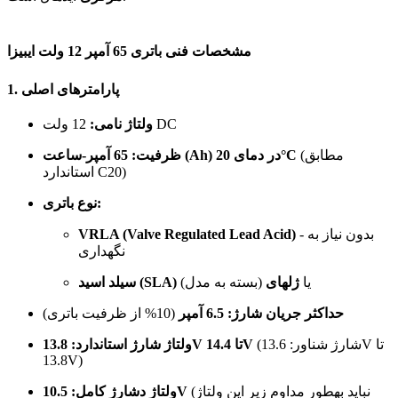
مشخصات فنی باتری 65 آمپر 12 ولت ایبیزا
1. پارامترهای اصلی
12 ولت DC
ولتاژ نامی:
(مطابق
65 آمپر-ساعت (Ah) در دمای 20°C
ظرفیت:
استاندارد C20)
نوع باتری:
- بدون نیاز به
VRLA (Valve Regulated Lead Acid)
نگهداری
یا
ژلهای
(بسته به مدل)
سیلد اسید (SLA)
حداکثر جریان شارژ:
6.5 آمپر
(10% از ظرفیت باتری)
(شارژ شناور: 13.6V تا
13.8V تا 14.4V
ولتاژ شارژ استاندارد:
13.8V)
(نباید بهطور مداوم زیر این ولتاژ
10.5V
ولتاژ دشارژ کامل: