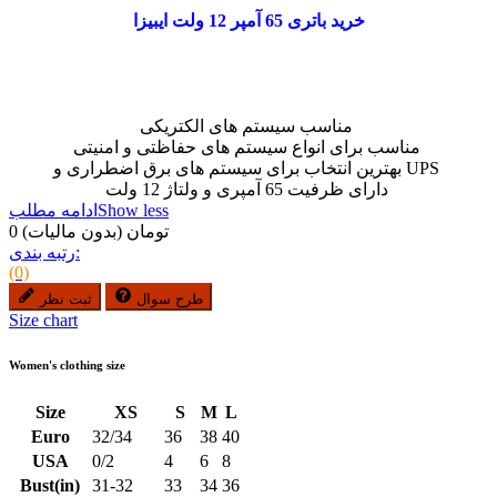
خرید باتری 65 آمپر 12 ولت ایبیزا
مناسب سیستم های الکتریکی
مناسب برای انواع سیستم های حفاظتی و امنیتی
بهترین انتخاب برای سیستم های برق اضطراری و UPS
دارای ظرفیت 65 آمپری و ولتاژ 12 ولت
Show less
ادامه مطلب
0 تومان
(بدون مالیات)
رتبه بندی:
(0)
طرح سوال
ثبت نظر
Size chart
Women's clothing size
Size
XS
S
M
L
Euro
32/34
36
38
40
USA
0/2
4
6
8
Bust(in)
31-32
33
34
36