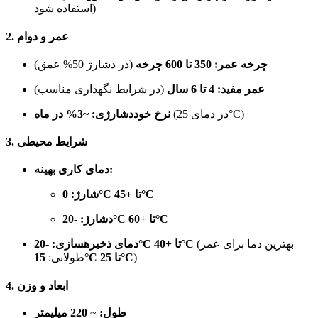
استفاده شود)
2. عمر و دوام
چرخه عمر:
350 تا 600 چرخه
(در دشارژ 50% عمق)
عمر مفید:
4 تا 6 سال
(در شرایط نگهداری مناسب)
(در دمای 25°C)
نرخ خوددشارژی:
~3% در ماه
3. شرایط محیطی
دمای کاری بهینه:
0°C تا +45°C
شارژ:
-20°C تا +60°C
دشارژ:
(بهترین دما برای عمر
-20°C تا +40°C
دمای ذخیرهسازی:
)
15°C تا 25°C
طولانی:
4. ابعاد و وزن
طول:
~
220 میلیمتر