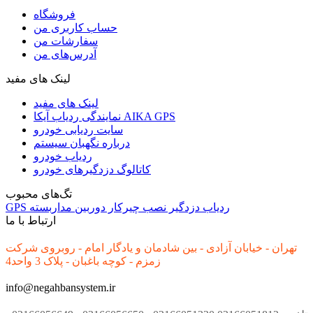
فروشگاه
حساب کاربری من
سفارشات من
آدرس‌های من
لینک های مفید
لینک های مفید
نمایندگی ردیاب آیکا AIKA GPS
سایت ردیابی خودرو
درباره نگهبان سیستم
ردیاب خودرو
کاتالوگ دزدگیرهای خودرو
تگ‌های محبوب
ردیاب
دزدگیر
نصب
چیرکار
دوربین مداربسته
GPS
ارتباط با ما
تهران - خیابان آزادی - بین شادمان و یادگار امام - روبروی شرکت
زمزم - کوچه باغبان - پلاک 3 واحد4
info@negahbansystem.ir