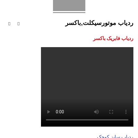
ردیاب موتورسیکلت,باکسر
ردیاب فابریک باکسر
ردیاب سایز کوچک