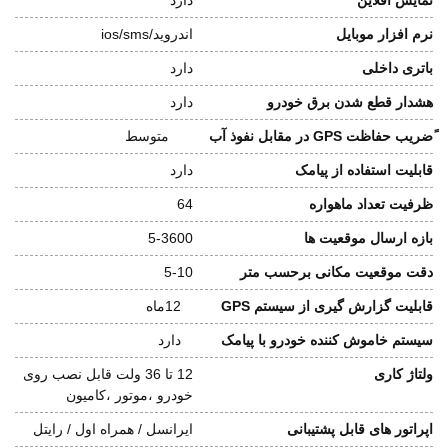
نرم افزار موبایل
اندروید/ios/sms
باتری داخلی
دارد
هشدار قطع شدن برق خودرو
دارد
ًضریب حفاظت GPS در مقابل نفوذ آب
متوسط
قابلیت استفاده از پیامک
دارد
ظرفیت تعداد ماهواره
64
بازه ارسال موقعیت ها
5-3600
دقت موقعیت مکانی برحسب متر
5-10
قابلیت گزارش گیری از سیستم GPS
12ماه
سیستم خاموش کننده خودرو با پیامک
دارد
ولتاژ کاری
12 تا 36 ولت قابل نصب روی
خودرو ،موتور ،کامیون
اپراتور های قابل پشتیبانی
ایرانسل / همراه اول / رایتل