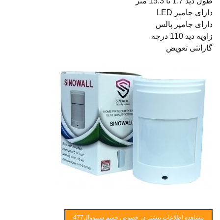
طول دید 1.7 تا 15.3 متر
دارای جامپر LED
دارای جامپر پالس
زاویه دید 110 درجه
گارانتی تعویض
مشاهده اطلاعات بیشتر در خصوص چشم سینووال477