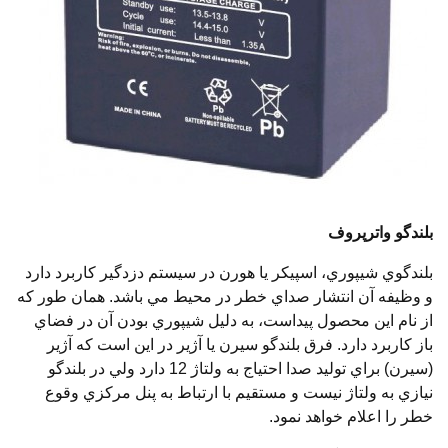
بلندگو واترپروف
بلندگوي شيپوري، اسپيكر يا هورن در سيستم دزدگير كاربرد دارد
و وظيفه آن انتشار صداي خطر در محيط مي باشد. همان طور كه
از نام اين محصول پيداست، به دليل شيپوري بودن آن در فضاي
باز كاربرد دارد. فرق بلندگو سيرن يا آژير در اين است كه آژير
(سيرن) براي توليد صدا احتياج به ولتاژ 12 دارد ولي در بلندگو
نيازي به ولتاژ نيست و مستقيم با ارتباط به پنل مركزي وقوع
خطر را اعلام خواهد نمود.