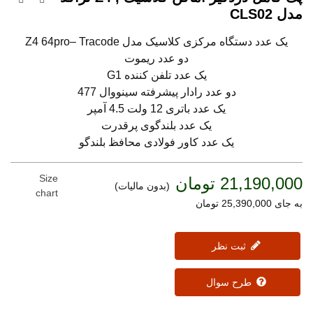
مدل CLS02
یک عدد دستگاه مرکزی کلاسیک مدل Z4 64pro– Tracode
دو عدد ریموت
یک عدد تلفن کننده G1
دو عدد رادار پیشرفته سینووال 477
یک عدد باتری 12 ولت 4.5 آمپر
یک عدد بلندگوی پرقدرت
یک عدد کاور فولادی محافظ بلندگو
Size
21,190,000 تومان
(بدون مالیات)
chart
به جای 25,390,000 تومان
ثبت نظر
طرح سوال