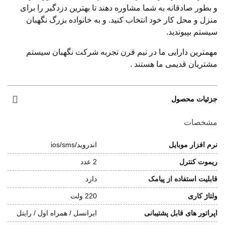
و بطور صادقانه به شما مشاوره دهند تا بهترین دزدگیر را برای
منزل و محل کار خود انتخاب کنید. و به خانواده بزرگ نگهبان
سیستم بپیوندید.
مهمترین دارایی ما در نیم قرن تجربه شرکت نگهبان سیستم
مشتریان قدیمی ما هستند .
جزئیات محصول
مشخصات
نرم افزار موبایل
اندروید/ios/sms
ریموت کنترل
2 عدد
قابلیت استفاده از پیامک
دارد
ولتاژ کاری
220 ولت
اپراتور های قابل پشتیبانی
ایرانسل / همراه اول / رایتل