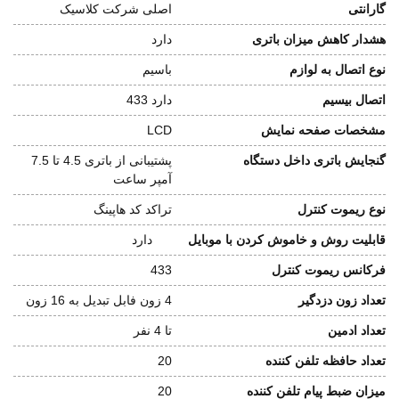
گارانتی
اصلی شرکت کلاسیک
هشدار کاهش میزان باتری
دارد
نوع اتصال به لوازم
باسیم
اتصال بیسیم
دارد 433
مشخصات صفحه نمایش
LCD
گنجایش باتری داخل دستگاه
پشتیبانی از باتری 4.5 تا 7.5
آمپر ساعت
نوع ریموت کنترل
تراکد کد هاپینگ
قابلیت روش و خاموش کردن با موبایل
دارد
فرکانس ریموت کنترل
433
تعداد زون دزدگیر
4 زون فابل تبدیل به 16 زون
تعداد ادمین
تا 4 نفر
تعداد حافظه تلفن کننده
20
میزان ضبط پیام تلفن کننده
20