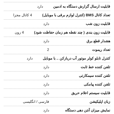
قابلیت ارسال گزارش دستگاه به ادمین
دارد
تعداد کانال BMS (کنترل لوازم برقی با موبایل)
4 کانال مجزا
قابلیت زون شب
دارد
قابلیت زون بندی ( چند نقطه هم زمان حفاظت شود)
4 زون
هشدار قطع برق
دارد
تعداد ریموت
2
کنترل تابلو کولر موتور آب دربازکن .. با موبایل
دارد
تلفن کننده خط ثابت
دارد
تلفن کننده سیمکارتی
دارد
تلفن کننده پیامکی
دارد
قابلیت سیستم اعلام حریق
دارد
زبان اپلیکیشن
فارسی / انگلیسی
نمایش میزان آنتن دهی دستگاه
دارد