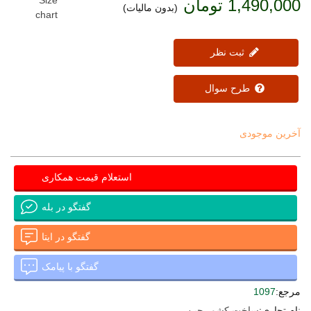
1,490,000 تومان
(بدون مالیات)
chart
ثبت نظر
طرح سوال
آخرین موجودی
استعلام قیمت همکاری
گفتگو در بله
گفتگو در ایتا
گفتگو با پیامک
مرجع:
1097
نام تجاری:
ساخت کشور چین