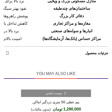
منازل مسکونی بزرگ و ویلایی
برد بالا برای 
ساختمان‌های چندطبقه
نفوذ بهتر سیگنال
دفاتر کار بزرگ
پوشش راهروهای ط
مغازه‌ها و مراکز تجاری
کاهش تداخل با سا
انبارها و سوله‌های صنعتی
برد بالا در 
مراکز حساس (بانک‌ها، آزمایشگاه‌ها)
امنیت بالاتر ب
جزئیات محصول
YOU MAY ALSO LIKE
دوست داشتن
(1)
بیم خطی 50 متری دزدگیر اماکن
1,290,000 تومان
(بدون مالیات)