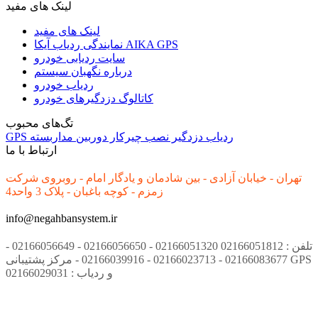
لینک های مفید
لینک های مفید
نمایندگی ردیاب آیکا AIKA GPS
سایت ردیابی خودرو
درباره نگهبان سیستم
ردیاب خودرو
کاتالوگ دزدگیرهای خودرو
تگ‌های محبوب
ردیاب
دزدگیر
نصب
چیرکار
دوربین مداربسته
GPS
ارتباط با ما
تهران - خیابان آزادی - بین شادمان و یادگار امام - روبروی شرکت
زمزم - کوچه باغبان - پلاک 3 واحد4
info@negahbansystem.ir
تلفن : 02166051812 02166051320 - 02166056650 - 02166056649 -
02166083677 - 02166023713 - 02166039916 - مرکز پشتیبانی GPS
و ردیاب : 02166029031