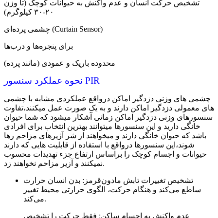
تشخیص حرکت انسان و عدم واکنش به حیوانات کوچک (تا وزن
۲۰-۳۰ کیلوگرم)
چشمی پرده‌ای (Curtain Sensor)
برای پنجره‌ها و درب‌ها
محدوده باریک و عمودی (مانند پرده)
نحوه عملکرد سنسور PIR
چشمی های وزنی دزدگیر اماکن درواقع عملکردی مشابه با چشمی
های معمولی دزدگیر اماکن دارند و به یک صورت عمل میکنند،تفاوت
سنسورهای وزنی دزدگیر اماکن زمانی آشکار میشود که شما حیوان
خانگی دارید و این سنسورها میتوانند بهترین انتخاب برای افرادی
باشد که حیوان خانگی دارند و میخواهند از شر آژیرهای مزاحم رها
شوند،این سنسورها درواقع با استفاده از قابلیت هایی که دارند
حیوانات و اجسام کوچک را براساس ارتفاع جزء تهدیدات محسوب
نمیکنند و آزیر مزاحم نخواهند زد.
تشخیص تغییرات تابش مادون‌قرمز: بدن انسان حرارت
ساطع می‌کند و هنگام حرکت، الگوی حرارتی محیط تغییر
می‌کند.
عدم واکنش به اجسام ساکن: فقط حرکت را تشخیص