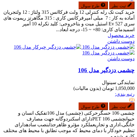
ثبت نظر
طرح سوال
خرید کیت تک رله کنترلی 12 ولت فرکاانس 315 ولتاژ : 12 ولتجریان
آماده به کار : 7 میلی آمپرفرکانس کاری : 315 مگاهرتز ریموت های
سری Ev 527 استیل میت و بتاخروجی: کلید تکرله 10 آمپر
اسمیدمای کاری: 80+ ~ 15- درجه ابعاد...
خرید محصول
دوست داشتن
دوست داشتن
چشمی دزدگیر مدل 106
نمایندگی سینوال
1,050,000 تومان
(بدون مالیات)
رتبه بندی:
(0)
ثبت نظر
طرح سوال
چشمی 106 حسگرحرکتی (چشمی) مدل 106تفکیک انسان و
حیوانچشمی PET 106دارای اسکنردوگانه جهت مصارف
خانگی،اداری و تجاریعملکرد مؤثرو ظاهرجذابنصب سادهدارای
تنظیم خودکار با دمای محیط که موجب تطابق با محیط های مختلف
کاری شده و...