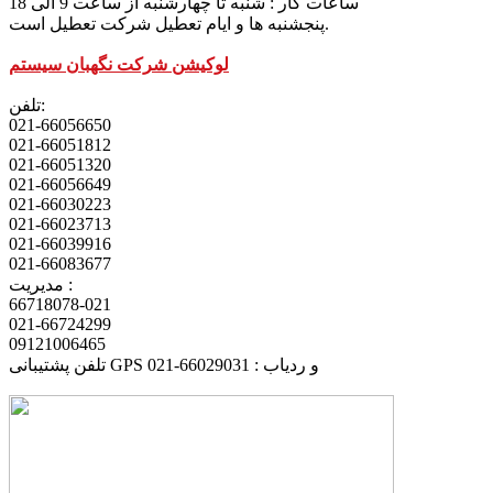
ساعات کار : شنبه تا چهارشنبه از ساعت 9 الی 18
پنجشنبه ها و ایام تعطیل شرکت تعطیل است.
لوکیشن شرکت نگهبان سیستم
تلفن:
021-66056650
021-66051812
021-66051320
021-66056649
021-66030223
021-66023713
021-66039916
021-66083677
مدیریت :
66718078-021
021-66724299
09121006465
تلفن پشتیبانی GPS و ردیاب : 66029031-021