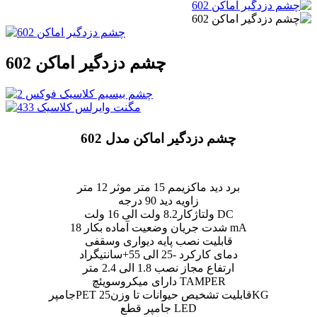
چشم دزدگیر اماکن 602
چشم دزدگیر اماکن مدل 602
برد دید ماکزیمم 15 متر موثر 12 متر
زاویه دید 90 درجه
ولتاژکار8.2 ولت الی 16 ولت DC
شدت جریان وضعیت آماده بکار 18 mA
قابلیت نصب پایه دیواری وسقفی
دمای کارکرد -25 الی 55+سانتیگراد
ارتفاع مجاز نصب 1.8 الی 2.4 متر
دارای میکروسویئچ TAMPER
جامپرPET قابلیت تشخیص حیوانات تا وزن25KG
جامپر قطع LED