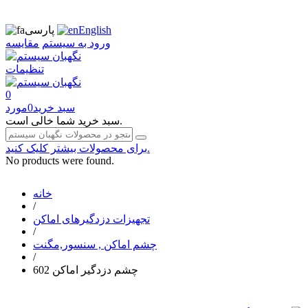
English
پارسی
ورود به سیستم
مقایسه
تنظیمات
0
سبد خرید
0
مورد
سبد خرید شما خالی است.
برای محصولات بیشتر کلیک کنید.
No products were found.
خانه
/
تجهیزات دزدگیرهای اماکن
/
چشم اماکن , سنسور,مگنت
/
چشم دزدگیر اماکن 602