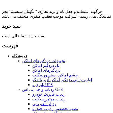
هرگونه استفاده و جعل نام و برند تجاری " نگهبان سیستم" بجز
نمایندگی های رسمی شرکت موجب تعقیب کیفری متخلف می باشد
سبد خرید
سبد خرید شما خالی است.
فهرست
فروشگاه
تجهیزات دزدگیرهای اماکن
پک دزدگیر اماکن
دزدگیرهای اماکن
چشم اماکن , سنسور,مگنت
لوازم جانبی دزدگیر اماکن آژیر بلندگو
باتری و UPS
ردیاب و جی پی اس GPS
ردیاب فابریک خودرو
ردیاب موتور سیکلت
ردیاب آهنربایی
نصب تخصصی ردیاب خودرو