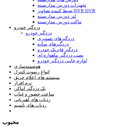
تجهیزات دوربین مداربسته
ضبط کننده تصاویر,NVR,DVR
لنز دوربین مداربسته
ماکت دوربین مداربسته
دزدگیر خودرو
دزدگیر خودرو
دزدگیرهای تصویری
دزدگیرهای ساده
دزدگیر فابریک خودرو
نصب دزدگیر ماهواره ای
لوازم جانبی دزدگیر خودرو
هوشمندسازی
انواع ریموت کنترل
سیستم های اعلام حریق
نرم افزار
پک دزدگیر اماکن
ساعت حضور و غیاب
ردیاب های آهنربایی
ردیاب های باسیم
صفحه محتوا
محبوب