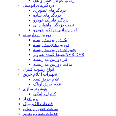
ردیاب ناوگان حمل و نقل
دزدگیرهای اتومبیل
دزدگیرهای تصویری
دزدگیرهای ساده
دزدگیر فابریک خودرو
نصب دزدگیر ماهواره ای
لوازم جانبی دزدگیر خودرو
دوربین مداربسته
پک دوربین مداربسته
دوربین های مداربسته
تجهیزات دوربین مداربسته
ضبط کننده تصاویر,NVR,DVR
لنز دوربین مداربسته
ماکت دوربین مداربسته
انواع ریموت کنترل
تجهیزات اعلام حریق
اعلام حریق تسلا
اعلام حریق آریاک
هوشمند سازی
کنترل پیامکی
نرم افزار
قطعات الکترونیک
ساعت حضور و غیاب
خدمات نصب و تعمیر