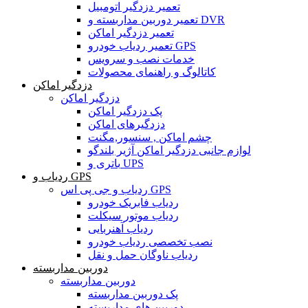
تعمیر دزدگیر اتومبیل
تعمیر دوربین مداربسته و DVR
تعمیر دزدگیر اماکن
تعمیر ردیاب خودرو GPS
خدمات نصب و سرویس
کاتالوگ و راهنمای محصولات
دزدگیر اماکن
دزدگیر اماکن
پک دزدگیر اماکن
دزدگیرهای اماکن
چشم اماکن , سنسور,مگنت
لوازم جانبی دزدگیر اماکن آژیر بلندگو
باتری و UPS
ردیاب و GPS
ردیاب و جی پی اس GPS
ردیاب فابریک خودرو
ردیاب موتور سیکلت
ردیاب آهنربایی
نصب تخصصی ردیاب خودرو
ردیاب ناوگان حمل و نقل
دوربین مداربسته
دوربین مداربسته
پک دوربین مداربسته
دوربین های مداربسته