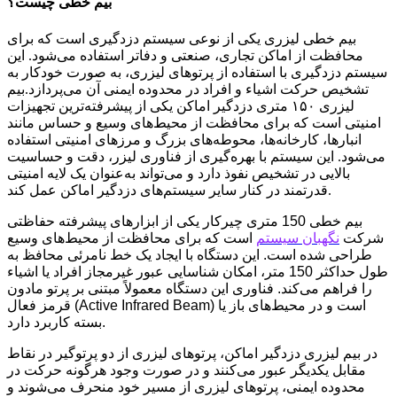
بیم خطی چیست؟
بیم خطی لیزری یکی از نوعی سیستم دزدگیری است که برای
محافظت از اماکن تجاری، صنعتی و دفاتر استفاده می‌شود. این
سیستم دزدگیری با استفاده از پرتوهای لیزری، به صورت خودکار به
تشخیص حرکت اشیاء و افراد در محدوده ایمنی آن می‌پردازد.بیم
لیزری ۱۵۰ متری دزدگیر اماکن یکی از پیشرفته‌ترین تجهیزات
امنیتی است که برای محافظت از محیط‌های وسیع و حساس مانند
انبارها، کارخانه‌ها، محوطه‌های بزرگ و مرزهای امنیتی استفاده
می‌شود. این سیستم با بهره‌گیری از فناوری لیزر، دقت و حساسیت
بالایی در تشخیص نفوذ دارد و می‌تواند به‌عنوان یک لایه امنیتی
قدرتمند در کنار سایر سیستم‌های دزدگیر اماکن عمل کند.
بیم خطی 150 متری چیرکار یکی از ابزارهای پیشرفته حفاظتی
شرکت
نگهبان سیستم
است که برای محافظت از محیط‌های وسیع
طراحی شده است. این دستگاه با ایجاد یک خط نامرئی محافظ به
طول حداکثر 150 متر، امکان شناسایی عبور غیرمجاز افراد یا اشیاء
را فراهم می‌کند. فناوری این دستگاه معمولاً مبتنی بر پرتو مادون
قرمز فعال (Active Infrared Beam) است و در محیط‌های باز یا
بسته کاربرد دارد.
در بیم لیزری دزدگیر اماکن، پرتوهای لیزری از دو پرتوگیر در نقاط
مقابل یکدیگر عبور می‌کنند و در صورت وجود هرگونه حرکت در
محدوده ایمنی، پرتوهای لیزری از مسیر خود منحرف می‌شوند و