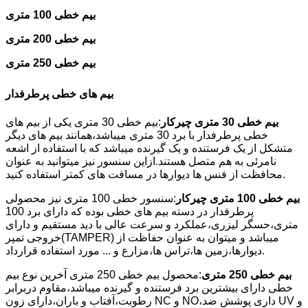
بیم خطی 100 متری
بیم خطی 200 متری
بیم خطی 250 متری
بیم های خطی پرطرفدار
بیم خطی 30 متری چیرکار
:بیم خطی 30 متری یکی از بیم های
خطی پرطرفدار با برد 30 متری میباشد،همانند بیم های دیگر
متشکل از یک فرستنده و یک گیرنده میباشد که با استفاده از اشعه
نامرئی به هم متصل هستند.ازاین سنسور نیز میتوانید به عنوان
محافظت از فنس ها دیوارها در مسافت های کمتر استفاده کنید.
بیم خطی 100 متری چیرکار
:سنسور خطی 100 متری نیز محصولی
پرطرفدار در دسته بیم های خطی بوده که دارای برد 100
متری،حسگر لیزری،عملکرد و سرعت عالی با دید مستقیم و دارای
خروجی تمپر(TAMPER) میباشد و میتوان به عنوان حفاظت از
دیوارها،زمین ها،تراس ها،مزارع و ... مورد استفاده قرارداد.
بیم خطی 250 متری
:محصول بیم خطی 250 متری آخرین نوع بیم
خطی دارای بیشترین برد فرستنده و گیرنده میباشد،مقاوم دربرابر
رطوبت،آفتاب و باران،دارای زون NC و NO،داری پوشش ضد UV و