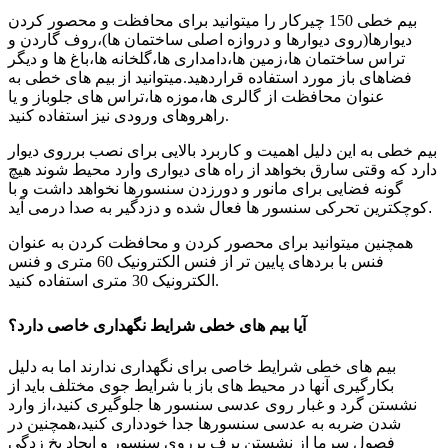
بیم خطی 150 چیرکار را میتوانید برای محافظت و محصور کردن
دیوارها(روی دیوارها و دروازه اصلی ساختمان ها)،روف گاردن و
تراس ساختمان ها،زمین ها،دامداری ها،گلخانه ها،باغ ها و دیگر
فضاهای باز مورد استفاده قراردهید.میتوانید از بیم های خطی به
عنوان محافظت از گالری ها،موزه ها،تراس های جلوباز و یا
راهروهای ورودی نیز استفاده کنید.
بیم خطی به این دلیل اهمیت و کاربرد بالایی برای نصب برروی دیوار
دارد که وقتی سارق بخواهد از راه های دیواری وارد محیط شوند هیچ
گونه فضایی برای مانور و دورزدن سنسورها نخواهد داشت و با
کوچکترین تحرکی سنسور ها فعال شده و دزدگیر به صدا درمی آید.
همچنین میتوانید برای محصور کردن و محافظت کردن به عنوان
فنس با بردهای پایین تر از فنس الکترونیک 60 متری و فنس
الکترونیک 30 متری استفاده کنید.
آیا بیم های خطی شرایط نگهداری خاصی دارد؟
بیم های خطی شرایط خاصی برای نگهداری ندارند اما به دلیل
بکارگیری آنها در محیط های باز با شرایط جوی مختلف باید از
نشستن گرد و غبار روی عدسی سنسور ها جلوگیری کنید،از وارد
شدن ضربه به عدسی سنسورها جدا خودداری کنید،همچنین در
فصول سرما از نشستن برف برروی سنسور و ایجاد یخ زدگی