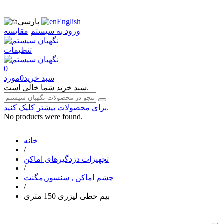
English
پارسی
ورود به سیستم
مقایسه
تنظیمات
0
سبد خرید
0
مورد
سبد خرید شما خالی است.
برای محصولات بیشتر کلیک کنید.
No products were found.
خانه
/
تجهیزات دزدگیرهای اماکن
/
چشم اماکن , سنسور,مگنت
/
بیم خطی لیزری 150 متری