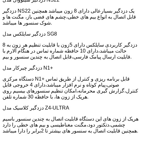
دزدگیر NS22 یک دزدگیر بسیارعالی دارای 8 زون میباشد همچنین
قابل اتصال به انواع بیم های خطی،چشم های فضی باز، مگنت ها و
شوک سنسور ها میباشد.
دزدگیر سایلکس مدل SG8
دزدگیر کاربردی سایلکس دارای 5زون با قابلیت تنظیم هر زون به 8
حالت میباشد،دارای 10 حافظه شماره تماس در هنگام آلارم با
قابلیت ارسال پیامک فارسی،قابل اتصال به چندین سنسور و بیم.
دزدگیر چیرکار مدل N1+
دستگاه مرکزی N1+ قابل برنامه ریزی و کنترل از طریق تماس
صوتی،پیام کوتاه و نرم افزار میباشد،دارای 4 خروجی قابل
کنترل،گزارش گیری محرمانه،امکان تنظیم سنسورهای بیسیم روی
هریک از زون ها، با حافظه 30 شماره تلفن.
دزدگیر کلاسیک مدل Z4-ULTRA
هریک از زون های این دستگاه قابلیت اتصال به چندین سنسور باسیم
چشمی،دتکتور دود،مگنت مغناطیسی و بیم های خطی را دارد
همچنین قابلیت اتصال به سنسور های بیشتر تا 2برابر را دارا میباشد.