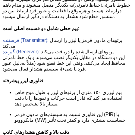
خطوط نامرئی(حفاظ نامرئی)به یکدیگر متصل میشوند و مدام باهم
درارتباط هستند و هرموقع با فعالیت و عبور فرد ارتباط بین دو
سنسور قطع شود هشدار به دستگاه دزدگیر ارسال میشود.
بیم خطی شامل دو قسمت اصلی است:
پرتوهای مادون قرمز یا لیزر را ارسال
فرستنده (Transmitter):
می‌کند.
پرتوهای ارسال‌شده را دریافت می‌کند.
گیرنده (Receiver):
این دو دستگاه در مقابل یکدیگر نصب می‌شوند و یک خط نامرئی
محافظ ایجاد می‌کنند. وقتی این خط قطع شود (مثلاً به‌دلیل عبور
فرد یا شیء)، سیستم هشدار فعال می‌شود.
فناوری لیزر پیشرفته
بیم لیزری ۱۵۰ متری از پرتوهای لیزر با طول موج خاص
استفاده می‌کند که قادر است حرکات و نفوذها را با دقت
بسیار بالا تشخیص دهد.
این فناوری نسبت به سیستم‌های مادون قرمز (PIR) یا
مایکروویو (MW) حساسیت بیشتری دارد و کمتر تحت تأثیر
دقت بالا و کاهش هشدارهای کاذب