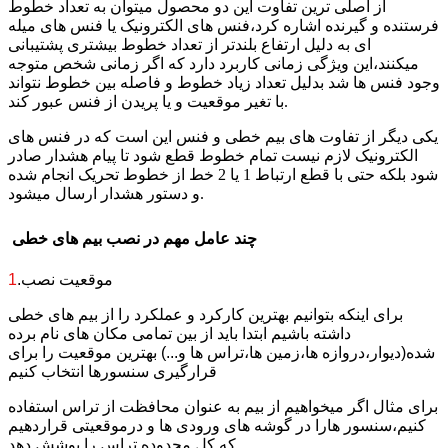
از اصلی ترین تفاوت این دو محصول میتوان به تعداد خطوط
فرستنده و گیرنده اشاره کرد،فنس های الکترونیک یا فنس های میله
ای به دلیل ارتفاع بلندتر از تعداد خطوط بیشتری پشتیبانی
میکنند،این ویژگی زمانی کاربرد دارد که اگر زمانی شخص متوجه
وجود فنس ها شد بدلیل تعداد زیاد خطوط و فاصله بین خطوط نتواند
با تغیر موقعیت و یا پریدن از فنس عبور کند.
یکی دیگر از تفاوت های بیم خطی و فنس این است که در فنس های
الکترونیک لازم نیست تمام خطوط قطع شود تا پیام هشدار صادر
شود بلکه حتی با قطع ارتباط 1 یا 2 خط از خطوط تحریک انجام شده
و دستور هشدار ارسال میشود.
چند عامل مهم در نصب بیم های خطی
.موقعیت نصب
1
برای اینکه بتوانیم بهترین کارکرد و عملکرد را از بیم های خطی
داشته باشیم ابتدا باید از بین تمامی مکان های نام برده
شده(دیوار،دروازه ها،زمین ها،تراس ها و...) بهترین موقعیت را برای
قرارگیری سنسورها انتخاب کنیم
برای مثال اگر میخواهیم از بیم به عنوان محافظت از تراس استفاده
کنیم،سنسور هارا در گوشه های ورودی ها و درموقعیتی قراردهیم
که کل محدوده تراس را پوشش دهد.