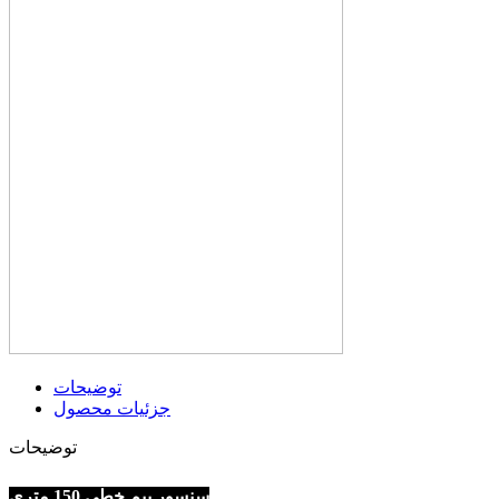
توضیحات
جزئیات محصول
توضیحات
سنسور بیم خطی 150 متری