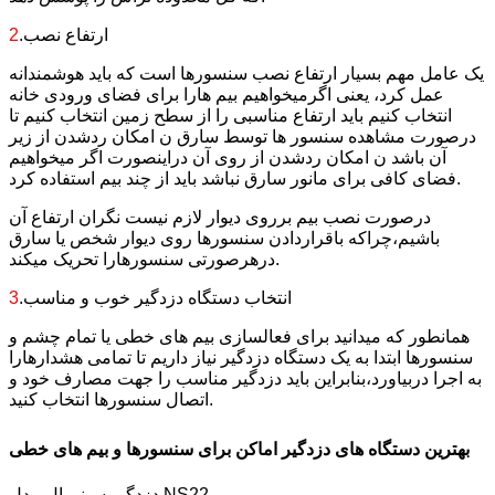
.ارتفاع نصب
2
یک عامل مهم بسیار ارتفاع نصب سنسورها است که باید هوشمندانه
عمل کرد، یعنی اگرمیخواهیم بیم هارا برای فضای ورودی خانه
انتخاب کنیم باید ارتفاع مناسبی را از سطح زمین انتخاب کنیم تا
درصورت مشاهده سنسور ها توسط سارق ن امکان ردشدن از زیر
آن باشد ن امکان ردشدن از روی آن دراینصورت اگر میخواهیم
فضای کافی برای مانور سارق نباشد باید از چند بیم استفاده کرد.
درصورت نصب بیم برروی دیوار لازم نیست نگران ارتفاع آن
باشیم،چراکه باقراردادن سنسورها روی دیوار شخص یا سارق
درهرصورتی سنسورهارا تحریک میکند.
.انتخاب دستگاه دزدگیر خوب و مناسب
3
همانطور که میدانید برای فعالسازی بیم های خطی یا تمام چشم و
سنسورها ابتدا به یک دستگاه دزدگیر نیاز داریم تا تمامی هشدارهارا
به اجرا دربیاورد،بنابراین باید دزدگیر مناسب را جهت مصارف خود و
اتصال سنسورها انتخاب کنید.
بهترین دستگاه های دزدگیر اماکن برای سنسورها و بیم های خطی
دزدگیر سینووال مدل NS22