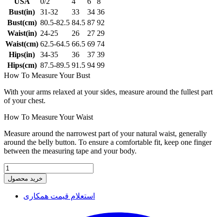
USA
0/2
4
6
8
Bust(in)
31-32
33
34
36
Bust(cm)
80.5-82.5
84.5
87
92
Waist(in)
24-25
26
27
29
Waist(cm)
62.5-64.5
66.5
69
74
Hips(in)
34-35
36
37
39
Hips(cm)
87.5-89.5
91.5
94
99
How To Measure Your Bust
With your arms relaxed at your sides, measure around the fullest part
of your chest.
How To Measure Your Waist
Measure around the narrowest part of your natural waist, generally
around the belly button. To ensure a comfortable fit, keep one finger
between the measuring tape and your body.
خرید محصول
استعلام قیمت همکاری