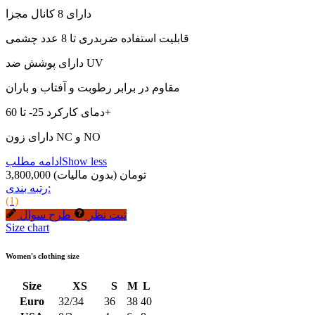
دارای 8 کانال مجزا
قابلیت استفاده ضربدری تا 8 عدد چشمی
دارای پوشش ضد UV
مقاوم در برابر رطوبت و آفتاب و باران
دمای کارکرد 25- تا 60+
دارای زون NC و NO
Show less
ادامه مطلب
3,800,000 تومان
(بدون مالیات)
رتبه بندی:
(1)
ثبت نظر
طرح سوال
Size chart
Women's clothing size
Size
XS
S
M
L
Euro
32/34
36
38
40