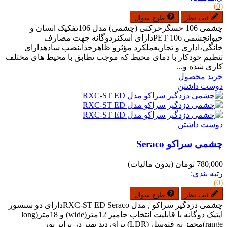
(0)
ثبت نظر
طرح سوال
چشمی 106 حسگرحرکتی (چشمی) مدل 106تفکیک انسان و
حیوانچشمی PET 106دارای اسکنردوگانه جهت مصارف
خانگی،اداری و تجاریعملکرد مؤثرو ظاهرجذابنصب سادهدارای
تنظیم خودکار با دمای محیط که موجب تطابق با محیط های مختلف
کاری شده و...
خرید محصول
دوست داشتن
دوست داشتن
چشمی سراکو Seraco
780,000 تومان
(بدون مالیات)
رتبه بندی:
(0)
ثبت نظر
طرح سوال
چشمی دزدگیر سراکو , مدل RXC-ST ED Seracoدارای دو سنسور
اپتیک دوگانه با قابلیت انتخاب جامپر 12متر(wide) و 18متر(long
range)مجهز به فتوسل (LDR) برای دید بهتر در برابر نور