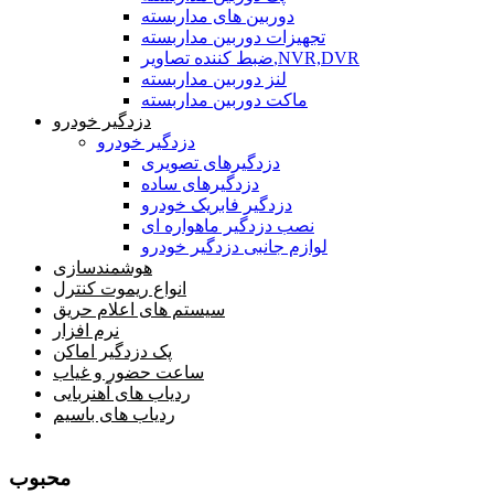
دوربین های مداربسته
تجهیزات دوربین مداربسته
ضبط کننده تصاویر,NVR,DVR
لنز دوربین مداربسته
ماکت دوربین مداربسته
دزدگیر خودرو
دزدگیر خودرو
دزدگیرهای تصویری
دزدگیرهای ساده
دزدگیر فابریک خودرو
نصب دزدگیر ماهواره ای
لوازم جانبی دزدگیر خودرو
هوشمندسازی
انواع ریموت کنترل
سیستم های اعلام حریق
نرم افزار
پک دزدگیر اماکن
ساعت حضور و غیاب
ردیاب های آهنربایی
ردیاب های باسیم
صفحه محتوا
محبوب