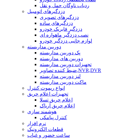
ردیاب ناوگان حمل و نقل
دزدگیرهای اتومبیل
دزدگیرهای تصویری
دزدگیرهای ساده
دزدگیر فابریک خودرو
نصب دزدگیر ماهواره ای
لوازم جانبی دزدگیر خودرو
دوربین مداربسته
پک دوربین مداربسته
دوربین های مداربسته
تجهیزات دوربین مداربسته
ضبط کننده تصاویر,NVR,DVR
لنز دوربین مداربسته
ماکت دوربین مداربسته
انواع ریموت کنترل
تجهیزات اعلام حریق
اعلام حریق تسلا
اعلام حریق آریاک
هوشمند سازی
کنترل پیامکی
نرم افزار
قطعات الکترونیک
ساعت حضور و غیاب