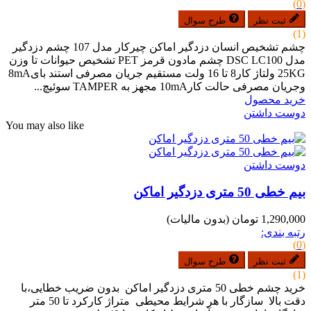
(0)
ثبت نظر
طرح سوال
(1)
چشم تشخیص انسان دزدگیر اماکن چیرکار مدل 107 چشم دزدگیر
مدل DSC LC100 چشم مادون قرمز PET تشخیص حیوانات تا وزن
25KG ولتاژ کار8 تا 16 ولت مستقیم جریان مصرفی استند بای8mA
وجریان مصرفی حالت کار10mA مجهز به TAMPER سوئیچ...
خرید محصول
دوست داشتن
You may also like
دوست داشتن
بیم خطی 50 متری دزدگیر اماکن
1,290,000 تومان
(بدون مالیات)
رتبه بندی:
(0)
ثبت نظر
طرح سوال
(1)
خرید چشم خطی 50 متری دزدگیر اماکن بدون ضریب خطایی،با
دقت بالا سازگار با هر شرایط محیطی متراژ کارکرد تا 50 متر