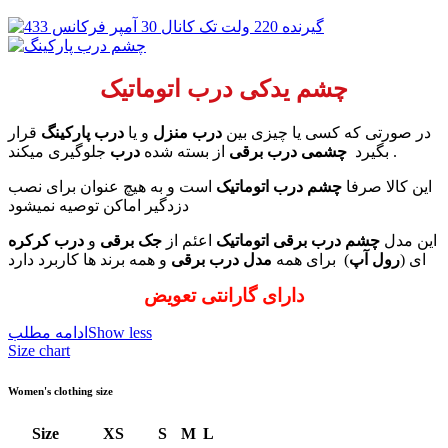
چشم یدکی درب اتوماتیک
در صورتی که کسی یا چیزی بین
درب منزل
و یا
درب پارکینگ
قرار
جلوگیری میکند .
بگیرد
چشمی درب برقی
از بسته شده
درب
این کالا صرفا
چشم درب اتوماتیک
است و به هیچ عنوان برای نصب
دزدگیر اماکن توصیه نمیشود
این مدل
چشم درب برقی اتوماتیک
اعئم از
جک برقی
و
درب کرکره
و همه برند ها کاربرد دارد
ای (
رول آپ
) برای همه
مدل درب برقی
دارای گارانتی تعویض
Show less
ادامه مطلب
Size chart
Women's clothing size
Size
XS
S
M
L