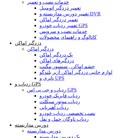
خدمات نصب و تعمیر
تعمیر دزدگیر اتومبیل
تعمیر دوربین مداربسته و DVR
تعمیر دزدگیر اماکن
تعمیر ردیاب خودرو GPS
خدمات نصب و سرویس
کاتالوگ و راهنمای محصولات
دزدگیر اماکن
دزدگیر اماکن
پک دزدگیر اماکن
دزدگیرهای اماکن
چشم اماکن , سنسور,مگنت
لوازم جانبی دزدگیر اماکن آژیر بلندگو
باتری و UPS
ردیاب و GPS
ردیاب و جی پی اس GPS
ردیاب فابریک خودرو
ردیاب موتور سیکلت
ردیاب آهنربایی
نصب تخصصی ردیاب خودرو
ردیاب ناوگان حمل و نقل
دوربین مداربسته
دوربین مداربسته
پک دوربین مداربسته