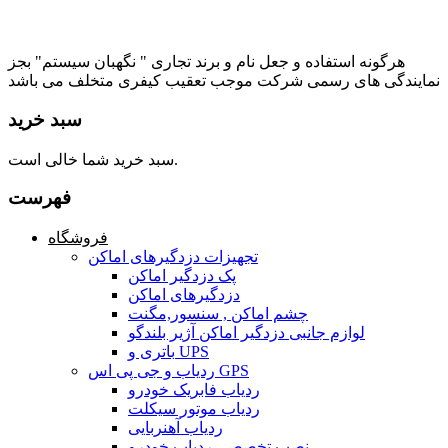
هرگونه استفاده و جعل نام و برند تجاری " نگهبان سیستم" بجز
نمایندگی های رسمی شرکت موجب تعقیب کیفری متخلف می باشد
سبد خرید
سبد خرید شما خالی است.
فهرست
فروشگاه
تجهیزات دزدگیرهای اماکن
پک دزدگیر اماکن
دزدگیرهای اماکن
چشم اماکن , سنسور,مگنت
لوازم جانبی دزدگیر اماکن آژیر بلندگو
باتری و UPS
ردیاب و جی پی اس GPS
ردیاب فابریک خودرو
ردیاب موتور سیکلت
ردیاب آهنربایی
نصب تخصصی ردیاب خودرو