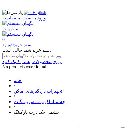
English
پارسی
ورود به سیستم
مقایسه
تنظیمات
0
سبد خرید
0
مورد
سبد خرید شما خالی است.
برای محصولات بیشتر کلیک کنید.
No products were found.
خانه
/
تجهیزات دزدگیرهای اماکن
/
چشم اماکن , سنسور,مگنت
/
چشمی جک درب پارکینگ