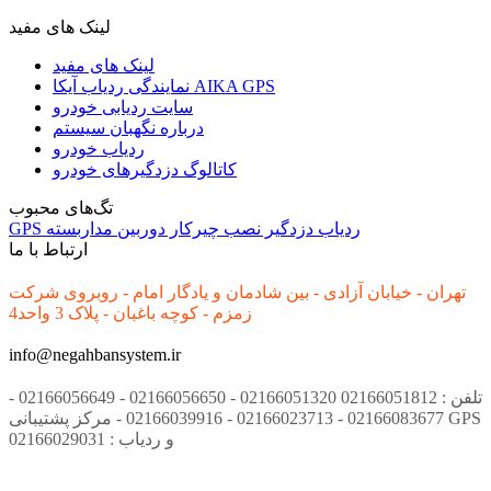
لینک های مفید
لینک های مفید
نمایندگی ردیاب آیکا AIKA GPS
سایت ردیابی خودرو
درباره نگهبان سیستم
ردیاب خودرو
کاتالوگ دزدگیرهای خودرو
تگ‌های محبوب
ردیاب
دزدگیر
نصب
چیرکار
دوربین مداربسته
GPS
ارتباط با ما
تهران - خیابان آزادی - بین شادمان و یادگار امام - روبروی شرکت
زمزم - کوچه باغبان - پلاک 3 واحد4
info@negahbansystem.ir
تلفن : 02166051812 02166051320 - 02166056650 - 02166056649 -
02166083677 - 02166023713 - 02166039916 - مرکز پشتیبانی GPS
و ردیاب : 02166029031