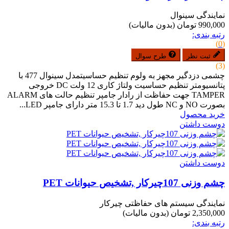
نمایندگی سینوال
990,000 تومان
(بدون مالیات)
رتبه بندی:
(0)
ثبت نظر
طرح سوال
(3)
چشمی دزدگیر مجهز به ولوم تنظیم حساسیتمدل سینوال 477 با
پتانسیومتر تنظیم حساسیت ولتاژ کاری 12 ولت DC خروجی
TAMPER جهت حفاظت از رادار جامپر تنظیم حالت های ALARM
بصورت NO و NC طول دید 1.7 تا 15.3 متر دارای جامپر LED...
خرید محصول
دوست داشتن
دوست داشتن
چشم وزنی 107چیرکار ,تشخیص حیوانات PET
نمایندگی سیستم های حفاظتی چیرکار
2,350,000 تومان
(بدون مالیات)
رتبه بندی: