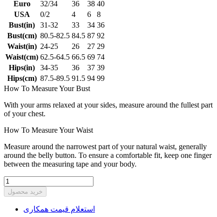
Euro
32/34
36
38
40
USA
0/2
4
6
8
Bust(in)
31-32
33
34
36
Bust(cm)
80.5-82.5
84.5
87
92
Waist(in)
24-25
26
27
29
Waist(cm)
62.5-64.5
66.5
69
74
Hips(in)
34-35
36
37
39
Hips(cm)
87.5-89.5
91.5
94
99
How To Measure Your Bust
With your arms relaxed at your sides, measure around the fullest part
of your chest.
How To Measure Your Waist
Measure around the narrowest part of your natural waist, generally
around the belly button. To ensure a comfortable fit, keep one finger
between the measuring tape and your body.
خرید محصول
استعلام قیمت همکاری