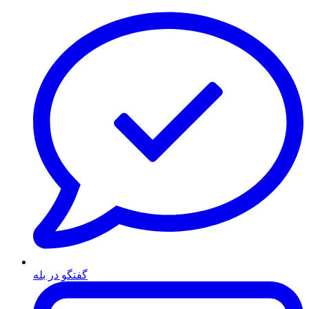
گفتگو در بله