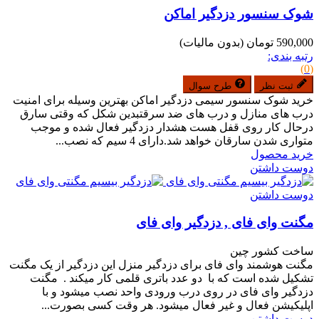
شوک سنسور دزدگیر اماکن
590,000 تومان
(بدون مالیات)
رتبه بندی:
(0)
ثبت نظر
طرح سوال
خرید شوک سنسور سیمی دزدگیر اماکن بهترین وسیله برای امنیت
درب های منازل و درب های ضد سرقتبدین شکل که وقتی سارق
درحال کار روی قفل هست هشدار دزدگیر فعال شده و موجب
متواری شدن سارقان خواهد شد.دارای 4 سیم که نصب...
خرید محصول
دوست داشتن
دوست داشتن
مگنت وای فای , دزدگیر وای فای
ساخت کشور چین
مگنت هوشمند وای فای برای دزدگیر منزل این دزدگیر از یک مگنت
تشکیل شده است که با دو عدد باتری قلمی کار میکند . مگنت
دزدگیر وای فای در روی درب ورودی واحد نصب میشود و با
اپلیکیشن فعال و غیر فعال میشود. هر وقت کسی بصورت...
دوست داشتن