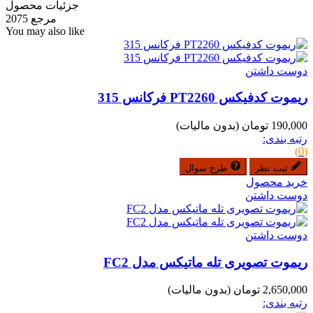
جزئیات محصول
مرجع
2075
You may also like
دوست داشتن
ریموت کدفیکس PT2260 فرکانس 315
190,000 تومان
(بدون مالیات)
رتبه بندی:
(0)
ثبت نظر
طرح سوال
خرید محصول
دوست داشتن
دوست داشتن
ریموت تصویری تله ماتیکس مدل FC2
2,650,000 تومان
(بدون مالیات)
رتبه بندی: