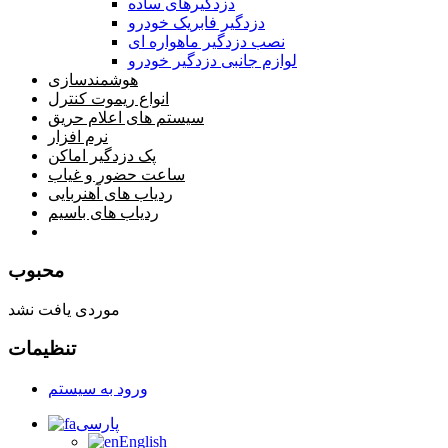
دزدگیرهای ساده
دزدگیر فابریک خودرو
نصب دزدگیر ماهواره ای
لوازم جانبی دزدگیر خودرو
هوشمندسازی
انواع ریموت کنترل
سیستم های اعلام حریق
نرم افزار
پک دزدگیر اماکن
ساعت حضور و غیاب
ردیاب های آهنربایی
ردیاب های باسیم
صفحه محتوا
محبوب
موردی یافت نشد
تنظیمات
ورود به سیستم
پارسی
English