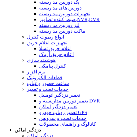
پک دوربین مداربسته
دوربین های مداربسته
تجهیزات دوربین مداربسته
ضبط کننده تصاویر,NVR,DVR
لنز دوربین مداربسته
ماکت دوربین مداربسته
انواع ریموت کنترل
تجهیزات اعلام حریق
اعلام حریق تسلا
اعلام حریق آریاک
هوشمند سازی
کنترل پیامکی
نرم افزار
قطعات الکترونیک
ساعت حضور و غیاب
خدمات نصب و تعمیر
تعمیر دزدگیر اتومبیل
تعمیر دوربین مداربسته و DVR
تعمیر دزدگیر اماکن
تعمیر ردیاب خودرو GPS
خدمات نصب و سرویس
کاتالوگ و راهنمای محصولات
دزدگیر اماکن
دزدگیر اماکن