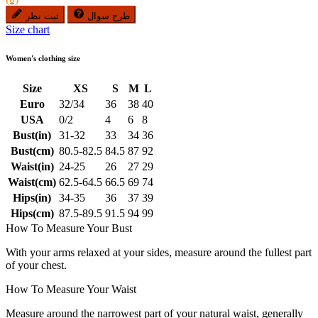
طرح سوال
ثبت نظر
Size chart
Women's clothing size
Size
XS
S
M
L
Euro
32/34
36
38
40
USA
0/2
4
6
8
Bust(in)
31-32
33
34
36
Bust(cm)
80.5-82.5
84.5
87
92
Waist(in)
24-25
26
27
29
Waist(cm)
62.5-64.5
66.5
69
74
Hips(in)
34-35
36
37
39
Hips(cm)
87.5-89.5
91.5
94
99
How To Measure Your Bust
With your arms relaxed at your sides, measure around the fullest part
of your chest.
How To Measure Your Waist
Measure around the narrowest part of your natural waist, generally