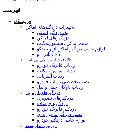
فهرست
فروشگاه
تجهیزات دزدگیرهای اماکن
پک دزدگیر اماکن
دزدگیرهای اماکن
چشم اماکن , سنسور,مگنت
لوازم جانبی دزدگیر اماکن آژیر بلندگو
باتری و UPS
ردیاب و جی پی اس GPS
ردیاب فابریک خودرو
ردیاب موتور سیکلت
ردیاب آهنربایی
نصب تخصصی ردیاب خودرو
ردیاب ناوگان حمل و نقل
دزدگیرهای اتومبیل
دزدگیرهای تصویری
دزدگیرهای ساده
دزدگیر فابریک خودرو
نصب دزدگیر ماهواره ای
لوازم جانبی دزدگیر خودرو
دوربین مداربسته