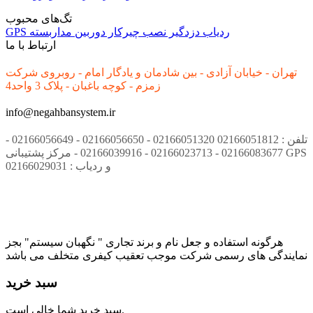
تگ‌های محبوب
ردیاب
دزدگیر
نصب
چیرکار
دوربین مداربسته
GPS
ارتباط با ما
تهران - خیابان آزادی - بین شادمان و یادگار امام - روبروی شرکت
زمزم - کوچه باغبان - پلاک 3 واحد4
info@negahbansystem.ir
تلفن : 02166051812 02166051320 - 02166056650 - 02166056649 -
02166083677 - 02166023713 - 02166039916 - مرکز پشتیبانی GPS
و ردیاب : 02166029031
هرگونه استفاده و جعل نام و برند تجاری " نگهبان سیستم" بجز
نمایندگی های رسمی شرکت موجب تعقیب کیفری متخلف می باشد
سبد خرید
سبد خرید شما خالی است.