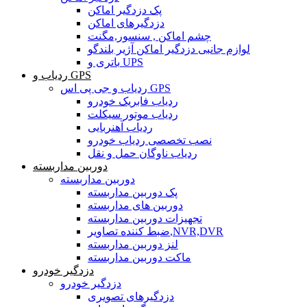
پک دزدگیر اماکن
دزدگیرهای اماکن
چشم اماکن , سنسور,مگنت
لوازم جانبی دزدگیر اماکن آژیر بلندگو
باتری و UPS
ردیاب و GPS
ردیاب و جی پی اس GPS
ردیاب فابریک خودرو
ردیاب موتور سیکلت
ردیاب آهنربایی
نصب تخصصی ردیاب خودرو
ردیاب ناوگان حمل و نقل
دوربین مداربسته
دوربین مداربسته
پک دوربین مداربسته
دوربین های مداربسته
تجهیزات دوربین مداربسته
ضبط کننده تصاویر,NVR,DVR
لنز دوربین مداربسته
ماکت دوربین مداربسته
دزدگیر خودرو
دزدگیر خودرو
دزدگیرهای تصویری