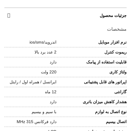
جزئیات محصول
مشخصات
نرم افزار موبایل
اندروید/ios/sms
ریموت کنترل
2 عدد برد بالا
قابلیت استفاده از پیامک
دارد
ولتاژ کاری
220 ولت
اپراتور های قابل پشتیبانی
ایرانسل / همراه اول / رایتل
گارانتی
12 ماه
هشدار کاهش میزان باتری
دارد
نوع اتصال به لوازم
با سیم و بیسیم
اتصال بیسیم
دارد فرکانس 315 MHz