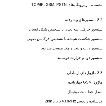
پشتیبانی از پروتکل‌های TCP/IP، GSM، PSTN
3.2 سنسورهای پیشرفته
سنسور حرکتی سه بعدی با تشخیص شکل انسان
سنسور شکست شیشه با تشخیص فرکانس صوتی
سنسور درب و پنجره مغناطیسی ضد نویز
سنسور دود و حرارت هوشمند
3.3 ماژول‌های ارتباطی
ماژول GSM چهاربانده
مبدل خط ثابت دیجیتال
فرستنده رادیویی 433MHz با برد 2km