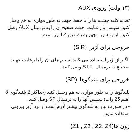
(۱۳ ولت) ورودی AUX
تغذیه كلیه چشـم ها را با حفظ جهت به طور موازی به هم وصل
كنید. سپـس با رعـایت جهت صحیح آن را به ترمینال AUX وصل
كنید . این مسیر مجهز به یك فیوز 2 آمپر است.
خروجی برای آژیر (SIR)
.اگـر از آژیر استفـاده می کنید، سیـم های آن را با رعایت جهـت
صحیـح به ترمینال S I R وصل کنید .
خروجی برای بلندگوها (SP)
بلندگوها را به طور موازی به هم وصـل کنید (حداکثر 2 بلنـدگوی 8
اهـم 25 وات) سپـس آنها را به ترمینال SP وصل کنید .
- در صورت نیاز به بلندگوی بیشتر لازم است از برد آژیر بیرونی
استفاده نمود .
زون ها(Z1 , Z2 , Z3, Z4)