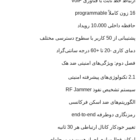
ارتباط خط ثابت با فناوری VoIP
16 زون کاملاً programmable
حافظه داخلی 10،000 رویداد
پشتیبانی از 50 کاربر با سطوح دسترسی مختلف
دمای کاری -20 تا +60 درجه سانتی‌گراد
فصل دوم: ویژگی‌های امنیتی ضد هک
2.1 تکنولوژی‌های پیشرفته امنیتی
سیستم تشخیص نفوذ RF Jammer
الگوریتم‌های ضد اسکن فرکانسی
رمزنگاری دوطرفه end-to-end
تغییر خودکار کانال ارتباطی هر 30 ثانیه
امکان فعال‌سازی احراز هویت دو مرحله‌ای