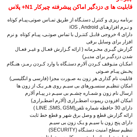
قابلیت ها ی دزدگیر اماکن پیشرفته چیرکار N1+ پلاس
برنامه ریزی و کنترل دستـگاه از طریق تمـاس صوتی،پیـام کوتاه
و نـرم افزارهـای iOS , Android
دارای 4 خروجی قابـل کنتـرل با تماس صوتـی، پیـام کوتاه و نرم
افزار برای وسایل برقی
گزارش گیـری محـرمانه ( ارائه گـزارش فعـال و غیـر فعـال
شدن دزدگیـر برای مدیـر)
امکـان متـوقف کـردن آلارم دستـگاه با وارد کـردن رمـز، هنـگام
پخـش پیـام صـوتی
قابلیت نام گذاری هر زون به صـورت مجزا (فارسی و انگلیسی)
امکان تنظیـم سنسـورهای بی سیـم روی هـر یـک از زون ها
ارسال نام زون و شمـاره چشـم بی سیـم در پیـام آلارم
امکان افزودن ریموت اضطـراری (آلارم اضطـراری)
دارای 30 حافظه شماره تلفن(LINE ,SMS, GSM )
ارائه گزارش قطع و وصل برق شهر و قطع خط ثابت
دارای پنج زون با سیـم و یـک زون بی سیـم
تنظیم سطح امنیت دستـگاه (SECURITY)