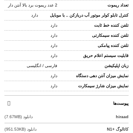
تعداد ریموت
2 عدد ریموت برد بالا آنتن دار
کنترل تابلو کولر موتور آب دربازکن .. با موبایل
دارد
تلفن کننده خط ثابت
دارد
تلفن کننده سیمکارتی
دارد
تلفن کننده پیامکی
دارد
قابلیت سیستم اعلام حریق
دارد
زبان اپلیکیشن
فارسی / انگلیسی
نمایش میزان آنتن دهی دستگاه
دارد
نمایش میزان شارژ سیمکارت
دارد
پیوست‌ها
hiraad
دانلود (7.67MB)
کاتالوگ +N1
دانلود (951.53KB)