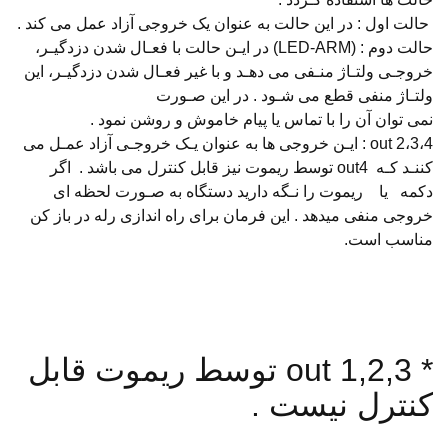
حالت اول : در این حالت به عنوان یک خروجی آزاد عمل می کند .
حالت دوم : (LED-ARM) در ایـن حالت با فعـال شدن دزدگیـر،
خروجـی ولتـاژ منـفی می دهـد و با غیر فعـال شدن دزدگیـر، این
ولتـاژ منفی قطع می شـود . در این صـورت
نمی توان آن را با تماس یا پیام خاموش و روشن نمود .
out 2،3،4 : ایـن خروجی ها به عنوان یـک خروجـی آزاد عمـل می
کننـد کـه out4 توسط ریموت نیز قابل کنترل می باشد . اگر
دکمه یا ریموت را نـگه دارید دستگاه به صـورت لحظه ای
خروجی منفی میدهد . این فرمان برای راه اندازی رله در باز کن
مناسب است.
* out 1,2,3 توسط ریموت قابل
کنترل نیست .