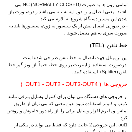
تمامی زون ها به صورت (NC (NORMALLY CLOSED می
باشند . یعنی اتصال بیـن دو پـایه بستـه می باشد و درصـورت باز
شدن این مسیر دستگاه شروع به آلارم می کند .
- در صورتی اتصال بیش از یک سنسور به زون، سنسورها باید به
صورت سری به هم متصل شوند .
خط تلفن (TEL)
این ترمینال جهت اتصال به خط تلفن طراحی شده است
.درصورت استفاده از اینترنت بر روی خط، حتماً از نویز گیر خط
تلفن (Splitter) استفاده کنید .
خروجی ها ( OUT1 - OUT2 - OUT3-OUT4 )
از خروجی های دستگاه می توان برای کنترل وسایل بـرقی مانند
لامپ و کـولر استفـاده نمود بدین معنی که می توان از طریق
تماس و یا نرم افزار وسایل برقی را از راه دور خاموش و روشن
کرد .
out1 : این خروجی 2 حالت دارد که فقط می تواند در یـکی از
حالت ها استفاده گـردد .