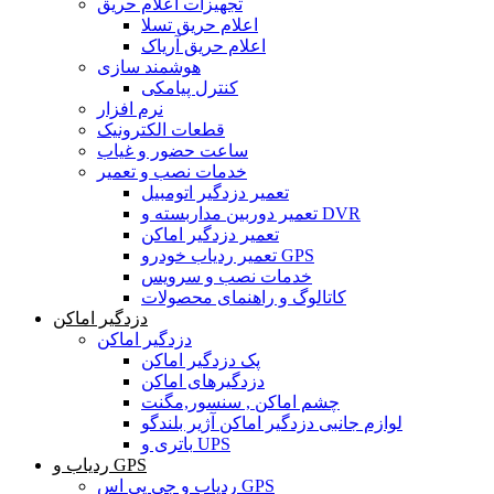
تجهیزات اعلام حریق
اعلام حریق تسلا
اعلام حریق آریاک
هوشمند سازی
کنترل پیامکی
نرم افزار
قطعات الکترونیک
ساعت حضور و غیاب
خدمات نصب و تعمیر
تعمیر دزدگیر اتومبیل
تعمیر دوربین مداربسته و DVR
تعمیر دزدگیر اماکن
تعمیر ردیاب خودرو GPS
خدمات نصب و سرویس
کاتالوگ و راهنمای محصولات
دزدگیر اماکن
دزدگیر اماکن
پک دزدگیر اماکن
دزدگیرهای اماکن
چشم اماکن , سنسور,مگنت
لوازم جانبی دزدگیر اماکن آژیر بلندگو
باتری و UPS
ردیاب و GPS
ردیاب و جی پی اس GPS