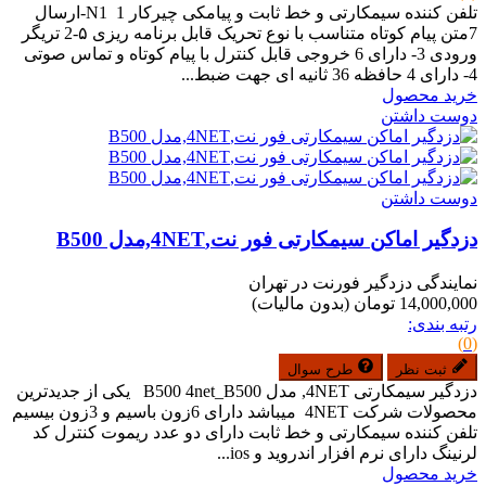
تلفن کننده سیمکارتی و خط ثابت و پیامکی چیرکار N1 1-ارسال
7متن پیام کوتاه متناسب با نوع تحریک قابل برنامه ریزی ۵-2 تریگر
ورودی 3- دارای 6 خروجی قابل کنترل با پیام کوتاه و تماس صوتی
4- دارای 4 حافظه 36 ثانیه ای جهت ضبط...
خرید محصول
دوست داشتن
دوست داشتن
دزدگیر اماکن سیمکارتی فور نت,4NET,مدل B500
نمایندگی دزدگیر فورنت در تهران
14,000,000 تومان
(بدون مالیات)
رتبه بندی:
(0)
ثبت نظر
طرح سوال
دزدگیر سیمکارتی 4NET, مدل B500 4net_B500 یکی از جدیدترین
محصولات شرکت 4NET میباشد دارای 6زون باسیم و 3زون بیسیم
تلفن کننده سیمکارتی و خط ثابت دارای دو عدد ریموت کنترل کد
لرنینگ دارای نرم افزار اندروید و ios...
خرید محصول