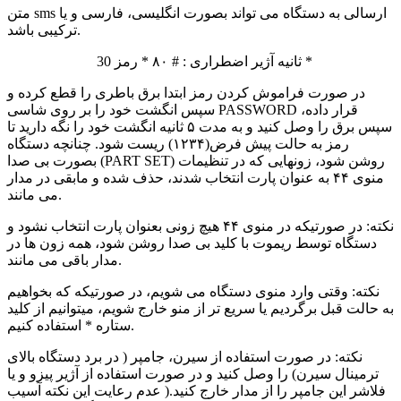
متن sms ارسالی به دستگاه می تواند بصورت انگلیسی، فارسی و یا
ترکیبی باشد.
30 ثانیه آژیر اضطراری : # ۸۰ * رمز *
در صورت فراموش کردن رمز ابتدا برق باطری را قطع کرده و
سپس انگشت خود را بر روی شاسی PASSWORD قرار داده،
سپس برق را وصل کنید و به مدت ۵ ثانیه انگشت خود را نگه دارید تا
رمز به حالت پیش فرض(۱۲۳۴) ریست شود. چنانچه دستگاه
بصورت بی صدا (PART SET) روشن شود، زونهایی که در تنظیمات
منوی ۴۴ به عنوان پارت انتخاب شدند، حذف شده و مابقی در مدار
می مانند.
نکته: در صورتیکه در منوی ۴۴ هیچ زونی بعنوان پارت انتخاب نشود و
دستگاه توسط ریموت با کلید بی صدا روشن شود، همه زون ها در
مدار باقی می مانند.
نکته: وقتی وارد منوی دستگاه می شویم، در صورتیکه که بخواهیم
به حالت قبل برگردیم یا سریع تر از منو خارج شویم، میتوانیم از کلید
ستاره * استفاده کنیم.
نکته: در صورت استفاده از سیرن، جامپر ( در برد دستگاه بالای
ترمینال سيرن) را وصل کنید و در صورت استفاده از آژیر پیزو و یا
فلاشر این جامپر را از مدار خارج کنید.( عدم رعایت این نکته آسیب