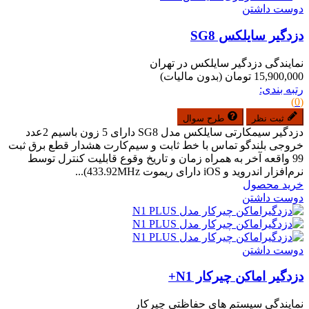
دوست داشتن
دزدگیر سایلکس SG8
نمایندگی دزدگیر سایلکس در تهران
15,900,000 تومان
(بدون مالیات)
رتبه بندی:
(0)
ثبت نظر
طرح سوال
دزدگیر سیمکارتی سایلکس مدل SG8 دارای 5 زون باسیم 2عدد
خروجی بلندگو تماس با خط ثابت و سیم‌کارت هشدار قطع برق ثبت
99 واقعه آخر به همراه زمان و تاریخ وقوع قابلیت کنترل توسط
نرم‌افزار اندروید و iOS دارای ریموت 433.92MHz)...
خرید محصول
دوست داشتن
دوست داشتن
دزدگیر اماکن چیرکار N1+
نمایندگی سیستم های حفاظتی چیرکار