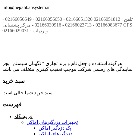
info@negahbansystem.ir
تلفن : 02166051812 02166051320 - 02166056650 - 02166056649 -
02166083677 - 02166023713 - 02166039916 - مرکز پشتیبانی GPS
و ردیاب : 02166029031
هرگونه استفاده و جعل نام و برند تجاری " نگهبان سیستم" بجز
نمایندگی های رسمی شرکت موجب تعقیب کیفری متخلف می باشد
سبد خرید
سبد خرید شما خالی است.
فهرست
فروشگاه
تجهیزات دزدگیرهای اماکن
پک دزدگیر اماکن
دزدگیرهای اماکن