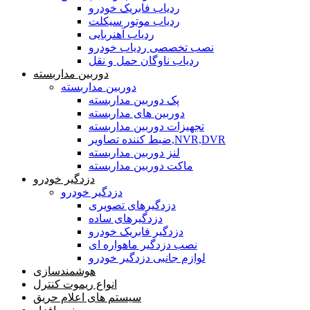
ردیاب فابریک خودرو
ردیاب موتور سیکلت
ردیاب آهنربایی
نصب تخصصی ردیاب خودرو
ردیاب ناوگان حمل و نقل
دوربین مداربسته
دوربین مداربسته
پک دوربین مداربسته
دوربین های مداربسته
تجهیزات دوربین مداربسته
ضبط کننده تصاویر,NVR,DVR
لنز دوربین مداربسته
ماکت دوربین مداربسته
دزدگیر خودرو
دزدگیر خودرو
دزدگیرهای تصویری
دزدگیرهای ساده
دزدگیر فابریک خودرو
نصب دزدگیر ماهواره ای
لوازم جانبی دزدگیر خودرو
هوشمندسازی
انواع ریموت کنترل
سیستم های اعلام حریق