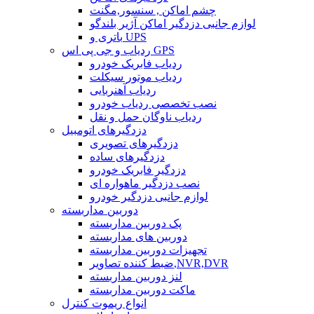
چشم اماکن , سنسور,مگنت
لوازم جانبی دزدگیر اماکن آژیر بلندگو
باتری و UPS
ردیاب و جی پی اس GPS
ردیاب فابریک خودرو
ردیاب موتور سیکلت
ردیاب آهنربایی
نصب تخصصی ردیاب خودرو
ردیاب ناوگان حمل و نقل
دزدگیرهای اتومبیل
دزدگیرهای تصویری
دزدگیرهای ساده
دزدگیر فابریک خودرو
نصب دزدگیر ماهواره ای
لوازم جانبی دزدگیر خودرو
دوربین مداربسته
پک دوربین مداربسته
دوربین های مداربسته
تجهیزات دوربین مداربسته
ضبط کننده تصاویر,NVR,DVR
لنز دوربین مداربسته
ماکت دوربین مداربسته
انواع ریموت کنترل