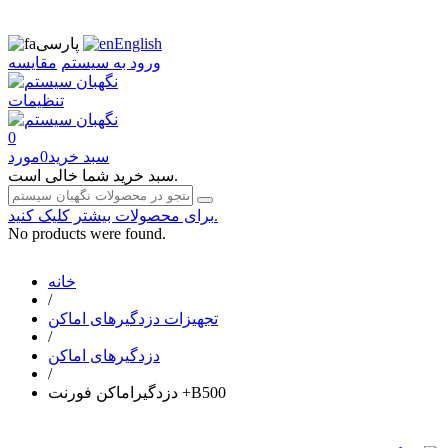
English
پارسی
ورود به سیستم
مقایسه
تنظیمات
0
سبد خرید
0
مورد
سبد خرید شما خالی است.
برای محصولات بیشتر کلیک کنید.
No products were found.
خانه
/
تجهیزات دزدگیرهای اماکن
/
دزدگیرهای اماکن
/
دزدگیراماکن فورنت +B500