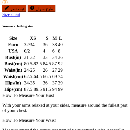
(0)
طرح سوال
ثبت نظر
Size chart
Women's clothing size
Size
XS
S
M
L
Euro
32/34
36
38
40
USA
0/2
4
6
8
Bust(in)
31-32
33
34
36
Bust(cm)
80.5-82.5
84.5
87
92
Waist(in)
24-25
26
27
29
Waist(cm)
62.5-64.5
66.5
69
74
Hips(in)
34-35
36
37
39
Hips(cm)
87.5-89.5
91.5
94
99
How To Measure Your Bust
With your arms relaxed at your sides, measure around the fullest part
of your chest.
How To Measure Your Waist