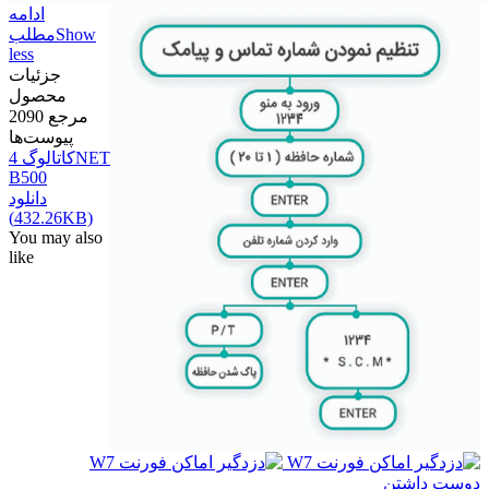
ادامه
Show
مطلب
less
جزئیات
محصول
مرجع
2090
پیوست‌ها
کاتالوگ 4NET
B500
دانلود
(432.26KB)
You may also
like
دوست داشتن