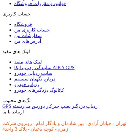
قوانین و مقررات فروشگاه
حساب کاربری
فروشگاه
حساب کاربری من
سفارشات من
آدرس‌های من
لینک های مفید
لینک های مفید
نمایندگی ردیاب آیکا AIKA GPS
سایت ردیابی خودرو
درباره نگهبان سیستم
ردیاب خودرو
کاتالوگ دزدگیرهای خودرو
تگ‌های محبوب
ردیاب
دزدگیر
نصب
چیرکار
دوربین مداربسته
GPS
ارتباط با ما
تهران - خیابان آزادی - بین شادمان و یادگار امام - روبروی شرکت
زمزم - کوچه باغبان - پلاک 3 واحد4