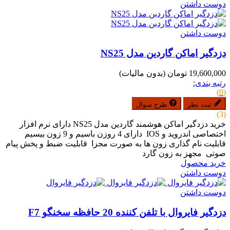
دوست داشتن
دوست داشتن
دزدگیر اماکن گاردین مدل NS25
19,600,000 تومان
(بدون مالیات)
رتبه بندی:
(0)
ثبت نظر
طرح سوال
(3)
خرید دزدگیر اماکن هوشمند گاردین مدل NS25 دارای نرم افزار
اختصاصی اندروید و IOS دارای 4 روزن باسیم و 9 زون بیسیم
قابلیت نام گذاری زون ها به صورت مجزا قابلیت ضبط و پخش پیام
صوتی مجهز به زون گارد
خرید محصول
دوست داشتن
دوست داشتن
دزدگیر فایروال با تلفن کننده 20 حافظه سخنگو F7