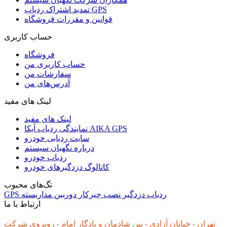
تمدید اشتراک ردیاب GPS
قوانین و مقررات فروشگاه
حساب کاربری
فروشگاه
حساب کاربری من
سفارشات من
آدرس‌های من
لینک های مفید
لینک های مفید
نمایندگی ردیاب آیکا AIKA GPS
سایت ردیابی خودرو
درباره نگهبان سیستم
ردیاب خودرو
کاتالوگ دزدگیرهای خودرو
تگ‌های محبوب
ردیاب
دزدگیر
نصب
چیرکار
دوربین مداربسته
GPS
ارتباط با ما
تهران - خیابان آزادی - بین شادمان و یادگار امام - روبروی شرکت