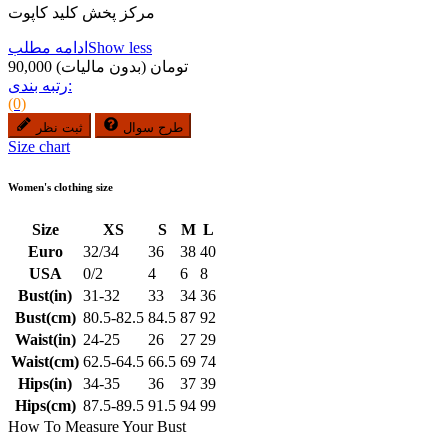
مرکز پخش کلید کاپوت
Show less
ادامه مطلب
90,000 تومان
(بدون مالیات)
رتبه بندی:
(0)
طرح سوال
ثبت نظر
Size chart
Women's clothing size
Size
XS
S
M
L
Euro
32/34
36
38
40
USA
0/2
4
6
8
Bust(in)
31-32
33
34
36
Bust(cm)
80.5-82.5
84.5
87
92
Waist(in)
24-25
26
27
29
Waist(cm)
62.5-64.5
66.5
69
74
Hips(in)
34-35
36
37
39
Hips(cm)
87.5-89.5
91.5
94
99
How To Measure Your Bust