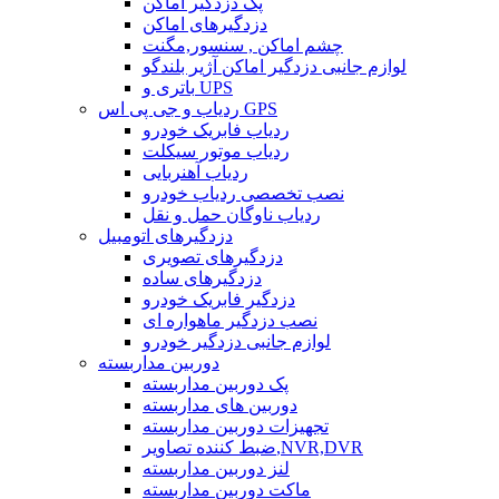
پک دزدگیر اماکن
دزدگیرهای اماکن
چشم اماکن , سنسور,مگنت
لوازم جانبی دزدگیر اماکن آژیر بلندگو
باتری و UPS
ردیاب و جی پی اس GPS
ردیاب فابریک خودرو
ردیاب موتور سیکلت
ردیاب آهنربایی
نصب تخصصی ردیاب خودرو
ردیاب ناوگان حمل و نقل
دزدگیرهای اتومبیل
دزدگیرهای تصویری
دزدگیرهای ساده
دزدگیر فابریک خودرو
نصب دزدگیر ماهواره ای
لوازم جانبی دزدگیر خودرو
دوربین مداربسته
پک دوربین مداربسته
دوربین های مداربسته
تجهیزات دوربین مداربسته
ضبط کننده تصاویر,NVR,DVR
لنز دوربین مداربسته
ماکت دوربین مداربسته