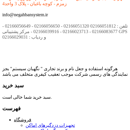
زمزم - کوچه باغبان - پلاک 3 واحد4
info@negahbansystem.ir
تلفن : 02166051812 02166051320 - 02166056650 - 02166056649 -
02166083677 - 02166023713 - 02166039916 - مرکز پشتیبانی GPS
و ردیاب : 02166029031
هرگونه استفاده و جعل نام و برند تجاری " نگهبان سیستم" بجز
نمایندگی های رسمی شرکت موجب تعقیب کیفری متخلف می باشد
سبد خرید
سبد خرید شما خالی است.
فهرست
فروشگاه
تجهیزات دزدگیرهای اماکن