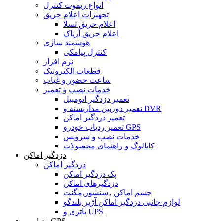
انواع ریموت کنترل
تجهیزات اعلام حریق
اعلام حریق تسلا
اعلام حریق آریاک
هوشمند سازی
کنترل پیامکی
نرم افزار
قطعات الکترونیک
ساعت حضور و غیاب
خدمات نصب و تعمیر
تعمیر دزدگیر اتومبیل
تعمیر دوربین مداربسته و DVR
تعمیر دزدگیر اماکن
تعمیر ردیاب خودرو GPS
خدمات نصب و سرویس
کاتالوگ و راهنمای محصولات
دزدگیر اماکن
دزدگیر اماکن
پک دزدگیر اماکن
دزدگیرهای اماکن
چشم اماکن , سنسور,مگنت
لوازم جانبی دزدگیر اماکن آژیر بلندگو
باتری و UPS
ردیاب و GPS