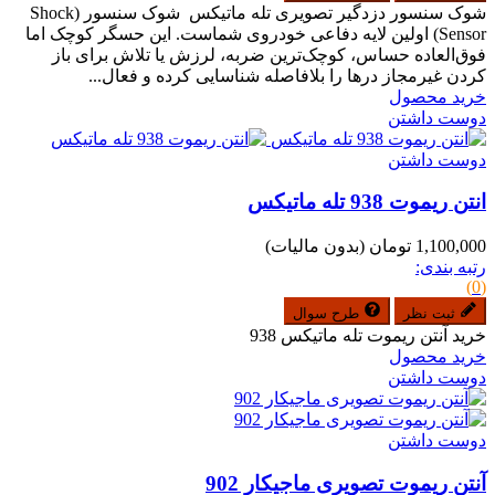
شوک سنسور دزدگیر تصویری تله ماتیکس شوک سنسور (Shock
Sensor) اولین لایه دفاعی خودروی شماست. این حسگر کوچک اما
فوق‌العاده حساس، کوچک‌ترین ضربه، لرزش یا تلاش برای باز
کردن غیرمجاز درها را بلافاصله شناسایی کرده و فعال...
خرید محصول
دوست داشتن
دوست داشتن
انتن ریموت 938 تله ماتیکس
1,100,000 تومان
(بدون مالیات)
رتبه بندی:
(0)
ثبت نظر
طرح سوال
خرید آنتن ریموت تله ماتیکس 938
خرید محصول
دوست داشتن
دوست داشتن
آنتن ریموت تصویری ماجیکار 902