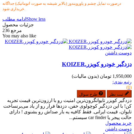
درصورت تمایل چشم و پاورویندوز (بالابر شیشه به صورت اتوماتیک) جداگانه
خریداری شود.
Show less
ادامه مطلب
جزئیات محصول
مرجع
236
You may also like
دوست داشتن
دزدگیر خودرو کویزر,KOIZER
1,950,000 تومان
(بدون مالیات)
رتبه بندی:
(0)
ثبت نظر
طرح سوال
دزدگیر کویزر تایوانگرون‌ترین امنیت رو با ارزون‌ترین قیمت تجربه
کن! با این دزدگیر کوچولوی خفن، دزدها فرار رو از یاد می‌برنساخت
تایوان، قیمت ایرانی. فقط کافیه یه بار صداش رو بشنوی ! دارای
حالت پیجر یا car finder سیستم...
خرید محصول
دوست داشتن