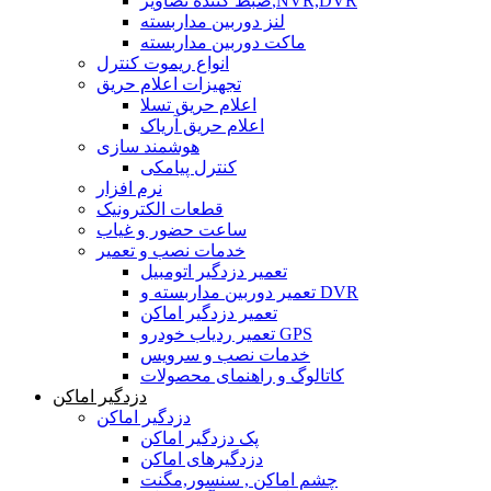
ضبط کننده تصاویر,NVR,DVR
لنز دوربین مداربسته
ماکت دوربین مداربسته
انواع ریموت کنترل
تجهیزات اعلام حریق
اعلام حریق تسلا
اعلام حریق آریاک
هوشمند سازی
کنترل پیامکی
نرم افزار
قطعات الکترونیک
ساعت حضور و غیاب
خدمات نصب و تعمیر
تعمیر دزدگیر اتومبیل
تعمیر دوربین مداربسته و DVR
تعمیر دزدگیر اماکن
تعمیر ردیاب خودرو GPS
خدمات نصب و سرویس
کاتالوگ و راهنمای محصولات
دزدگیر اماکن
دزدگیر اماکن
پک دزدگیر اماکن
دزدگیرهای اماکن
چشم اماکن , سنسور,مگنت