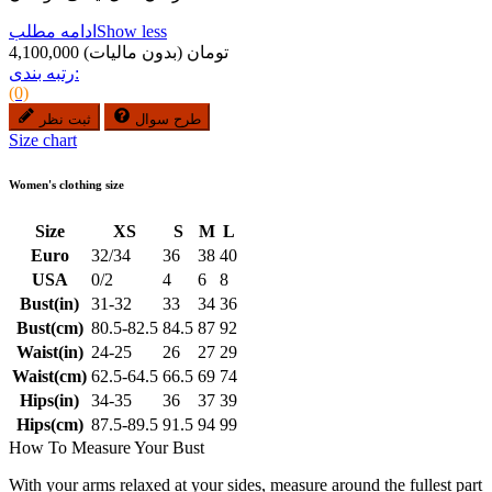
Show less
ادامه مطلب
4,100,000 تومان
(بدون مالیات)
رتبه بندی:
(0)
طرح سوال
ثبت نظر
Size chart
Women's clothing size
Size
XS
S
M
L
Euro
32/34
36
38
40
USA
0/2
4
6
8
Bust(in)
31-32
33
34
36
Bust(cm)
80.5-82.5
84.5
87
92
Waist(in)
24-25
26
27
29
Waist(cm)
62.5-64.5
66.5
69
74
Hips(in)
34-35
36
37
39
Hips(cm)
87.5-89.5
91.5
94
99
How To Measure Your Bust
With your arms relaxed at your sides, measure around the fullest part