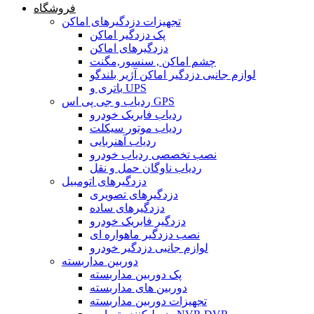
فروشگاه
تجهیزات دزدگیرهای اماکن
پک دزدگیر اماکن
دزدگیرهای اماکن
چشم اماکن , سنسور,مگنت
لوازم جانبی دزدگیر اماکن آژیر بلندگو
باتری و UPS
ردیاب و جی پی اس GPS
ردیاب فابریک خودرو
ردیاب موتور سیکلت
ردیاب آهنربایی
نصب تخصصی ردیاب خودرو
ردیاب ناوگان حمل و نقل
دزدگیرهای اتومبیل
دزدگیرهای تصویری
دزدگیرهای ساده
دزدگیر فابریک خودرو
نصب دزدگیر ماهواره ای
لوازم جانبی دزدگیر خودرو
دوربین مداربسته
پک دوربین مداربسته
دوربین های مداربسته
تجهیزات دوربین مداربسته