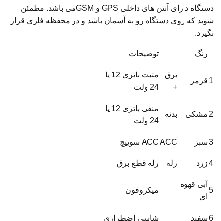
دستگاه دارای آنتن های داخلی GPS و GSMمی باشد. مطمئن
شوید که روی دستگاه رو به آسمان باشد و در محفظه فلزی قرار
نگیرد.
رنگ
توضیحات
برق
مثبت باتری 12 یا
1
قرمز
+
24 ولت
منفی باتری 12 یا
2
مشکی
بدنه
24 ولت
3
سبز
ACC
ACC سوییچ
4
زرد
رله
رله قطع برق
آبی قهوه
5
میکروفون
ای
6
سفید
شاسی اضطراری