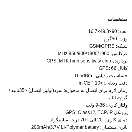
مشخصات
ابعاد: 90×49.3×16.7
وزن: 50گرم
شبکه: GSM/GPRS
فرکانس: 850/900/1800/1900 MHz
پردازنده GPS: MTK high sensitivity chip
کانال GPS: 66
حساسیت ردیابی: -165dBm
دقت ردیابی: <10 m CEP
زمان لازم برای اتصال به ماهواره: سرد(اولین اتصال) <35ثانیه /
گرم<1ثانیه
ولتاژ کاری: 36-9 ولت
پروتکل GPS: Class12, TCP/IP
دمای کاری: -20 الی +70 درجه سانتیگراد
باتری پشتیبان: 200mAh/3.7V Li-Polymer battery