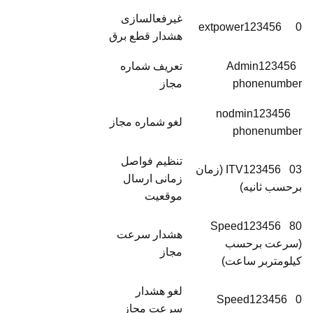
غیرفعالسازی
extpower123456 0
هشدار قطع برق
Admin123456
تعریف شماره
phonenumber
مجاز
nodmin123456
لغو شماره مجاز
phonenumber
تنظیم فواصل
ITV123456 03 (زمان
زمانی ارسال
برحسب ثانیه)
موقعیت
Speed123456 80
هشدار سرعت
(سرعت برحسب
مجاز
کیلومتربر ساعت)
لغو هشدار
Speed123456 0
سرعت مجاز