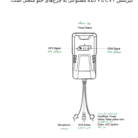
گیربکس CVT با ۹ دنده مصنوعی به چرخ‌های جلو متصل است.