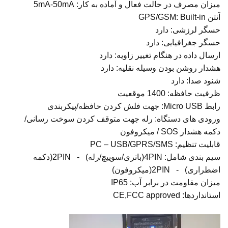
میزان مصرف در حالت فعال و آماده به کار: 5mA-50mA
آنتن GPS/GSM: Built-in
حسگر لرزشی: دارد
حسگر جغرافیایی: دارد
ارسال داده در هنگام تغییر زاویه: دارد
هشدار روشن بودن وسیله نقلیه: دارد
شنود صدا: دارد
ظرفیت حافظه: 1400 موقعیت
رابط Micro USB: جهت فلش کردن حافظه/پیکربندی
ورودی های دستگاه: رله جهت متوقف کردن سوخت رسانی/
دکمه هشدار SOS / میکروفون
قابلیت تنظیم: PC – USB/GPRS/SMS
سیم بندی شامل: 4PIN(باتری/سوییچ/رله) - 2PIN(دکمه
اضطراری) - 2PIN(میکروفون)
میزان مقاومت در برابر آب: IP65
استانداردها: CE,FCC approved