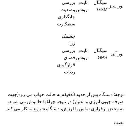
سیگنال
ثابت
بررسی
نور سبز
GSM
روشن
وضعیت
جایگذاری
سیمکارت
چشمک
زن:
سیگنال
ثابت
بررسی
نور آبی
GPS
روشن
فضای
قرارگیری
ردیاب
توجه: دستگاه پس از حدود 3دقیقه به حالت خواب می رود(جهت
صرفه جویی انرژی و اعتبار) در نتیجه چراغها خاموش می شوند.
به محض برقراری تماس یا لرزش، دستگاه شروع به کار می کند.
نصب