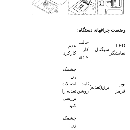
وضعیت چراغهای دستگاه:
حالت
LED
عدم
سیگنال
کار
نمایشگر
کارکرد
عادی
چشمک
زن:
نور
ثابت
اتصالات
برق(تغذیه)
قرمز
روشن
تغذیه را
بررسی
کنید
چشمک
زن: