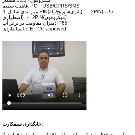
هشدار SOS / میکروفون
قابلیت تنظیم: PC – USB/GPRS/SMS
سیم بندی شامل: 4PIN(باتری/سوییچ/رله) - 2PIN(دکمه
اضطراری) - 2PIN(میکروفون)
میزان مقاومت در برابر آب: IP65
استانداردها: CE,FCC approved
جایگذاری سیمکارت:
یک سیمکارت با قابلیت 2G و اینترنت فعال تهیه کنیدو اعتبار آن را