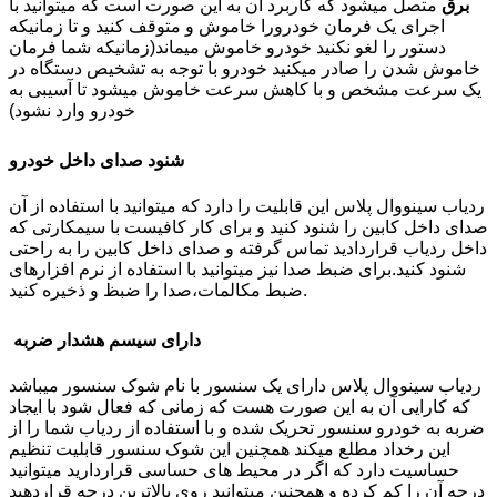
برق
متصل میشود که کاربرد آن به این صورت است که میتوانید با
اجرای یک فرمان خودرورا خاموش و متوقف کنید و تا زمانیکه
دستور را لغو نکنید خودرو خاموش میماند(زمانیکه شما فرمان
خاموش شدن را صادر میکنید خودرو با توجه به تشخیص دستگاه در
یک سرعت مشخص و با کاهش سرعت خاموش میشود تا آسیبی به
خودرو وارد نشود)
شنود صدای داخل خودرو
ردیاب سینووال پلاس این قابلیت را دارد که میتوانید با استفاده از آن
صدای داخل کابین را شنود کنید و برای کار کافیست با سیمکارتی که
داخل ردیاب قراردادید تماس گرفته و صدای داخل کابین را به راحتی
شنود کنید.برای ضبط صدا نیز میتوانید با استفاده از نرم افزارهای
ضبط مکالمات،صدا را ضبظ و ذخیره کنید.
دارای سیسم هشدار ضربه
ردیاب سینووال پلاس دارای یک سنسور با نام شوک سنسور میباشد
که کارایی آن به این صورت هست که زمانی که فعال شود با ایجاد
ضربه به خودرو سنسور تحریک شده و با استفاده از ردیاب شما را از
این رخداد مطلع میکند همچنین این شوک سنسور قابلیت تنظیم
حساسیت دارد که اگر در محیط های حساسی قراردارید میتوانید
درجه آن را کم کرده و همچنین میتوانید روی بالاترین درجه قراردهید