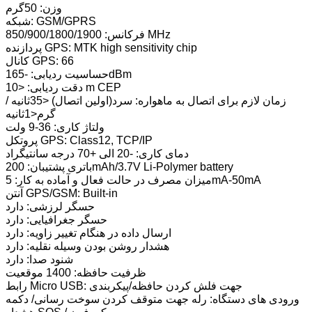
وزن: 50گرم
شبکه: GSM/GPRS
فرکانس: 850/900/1800/1900 MHz
پردازنده GPS: MTK high sensitivity chip
کانال GPS: 66
حساسیت ردیابی: -165dBm
دقت ردیابی: <10 m CEP
زمان لازم برای اتصال به ماهواره: سرد(اولین اتصال) <35ثانیه /
گرم<1ثانیه
ولتاژ کاری: 36-9 ولت
پروتکل GPS: Class12, TCP/IP
دمای کاری: -20 الی +70 درجه سانتیگراد
باتری پشتیبان: 200mAh/3.7V Li-Polymer battery
میزان مصرف در حالت فعال و آماده به کار: 5mA-50mA
آنتن GPS/GSM: Built-in
حسگر لرزشی: دارد
حسگر جغرافیایی: دارد
ارسال داده در هنگام تغییر زاویه: دارد
هشدار روشن بودن وسیله نقلیه: دارد
شنود صدا: دارد
ظرفیت حافظه: 1400 موقعیت
رابط Micro USB: جهت فلش کردن حافظه/پیکربندی
ورودی های دستگاه: رله جهت متوقف کردن سوخت رسانی/ دکمه