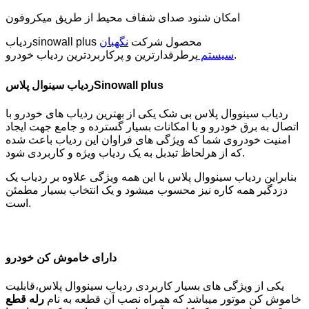
امکان شنود صدای شفاف محیط از طریق میکروفون
ردیابsinowall plus محصول شرکت
نگهبان
پرطرفدارترین و پرکاربردترین ردیاب خودرو.
سیستم
ردیاب سینوال پلاسSinowall plus
ردیاب سینووال پلاس بی شک یکی از بهترین ردیاب های خودرو با
اتصال به برق خودرو و با امکانات بسیار گسترده و جامع جهت ایجاد
امنیت خودروی شما که ویژگی های فراوان این ردیاب باعث شده
که از هرلحاظ تبدبل به یک ردیاب ویژه و کاربردی شود.
بنابراین ردیاب سینووال پلاس با این همه ویژگی علاوه بر ردیاب یک
دزدگیر همه کاره نیز محسوب میشود و یک انتخاب بسیار مطمئن
است.
دارای خاموش کن خودرو
یکی از ویژگی های بسیار کاربردی ردیاب سینووال پلاس،قابلیت
خاموش کن موتور میباشد که همراه نصب آن قطعه به نام
رله قطع