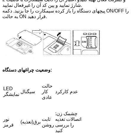
شارژ نمایید و پین کد آن را غیرفعال نمایید.
پیچهای دستگاه را باز کرده سیمکارت را جا بزنید. دکمه ON/OFF را
به حالت ON قرار دهید.
وضعیت چراغهای دستگاه:
حالت
LED
عدم کارکرد
کار
سیگنال
نمایشگر
عادی
چشمک زن:
اتصالات تغذیه
ثابت
نور
برق(تغذیه)
را بررسی
روشن
قرمز
کنید