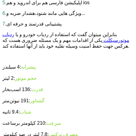
.اپلیکیشن فارسی هم برای اندروید و هم ios
5
.ویژگی هایی مانند شنود،هشدار ضربه و...
6
.پشتیبانی قدرتمند و حرفه ای
7
بنابراین میتوان گفت که استفاده از ردیاب خودرو و یا
ردیاب
موتورسیکلت
یکی از اقدامات مهم و یک مسئله ضروری هست که
هرکس جهت حفظ امنیت وسیله نقلیه خود باید از آنها استفاده کند.
پیشرانه
:4 سیلندر
حجم موتور
:2 لیتر
قدرت
:136 اسب‌بخار
گشتاور
:191 نیوتن‌متر
شتاب
:9.4 ثانیه
سرعت
:210 کیلومتر برساعت
مصرف ترکیبی
:7.8 لیتر در صد کیلومتر