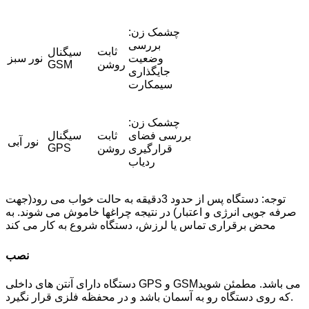
چشمک زن:
بررسی
ثابت
سیگنال
وضعیت
نور سبز
روشن
GSM
جایگذاری
سیمکارت
چشمک زن:
بررسی فضای
ثابت
سیگنال
نور آبی
GPS
قرارگیری
روشن
ردیاب
توجه: دستگاه پس از حدود 3دقیقه به حالت خواب می رود(جهت
صرفه جویی انرژی و اعتبار) در نتیجه چراغها خاموش می شوند. به
محض برقراری تماس یا لرزش، دستگاه شروع به کار می کند
نصب
دستگاه دارای آنتن های داخلی GPS و GSMمی باشد. مطمئن شوید
که روی دستگاه رو به آسمان باشد و در محفظه فلزی قرار نگیرد.