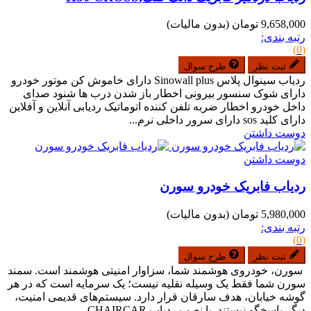
9,658,000 تومان
(بدون مالیات)
رتبه بندی:
(0)
ثبت نظر
طرح سوال
ردیاب سینوال پلاس Sinowall plus دارای خاموش کن موتور خودرو
دارای شوک سنسور بیرونی اخطار باز شدن درب ها شنود صدای
داخل خودرو اخطار ضربه تلفن کننده اتوماتیک ردیابی آنلاین و آفلاین
دارای کلید sos دارای سرور داخلی نرم...
دوست داشتن
دوست داشتن
ردیاب فابریک خودرو سورن
5,980,000 تومان
(بدون مالیات)
رتبه بندی:
(0)
ثبت نظر
طرح سوال
سورن، خودروی هوشمند شما، سزاوار امنیتی هوشمند است. سمند
سورن شما فقط یک وسیله نقلیه نیست؛ یک سرمایه است که در هر
گوشه خیابان، هدف سارقان قرار دارد. سیستم‌های قدیمی امنیت،
دیگر پاسخگو نیستند. با نصب ردیاب CHAIRCAR،...