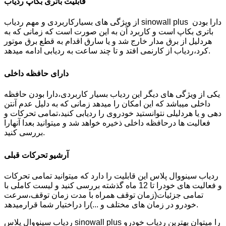
قابلیت باتری بکاپ ردیاب
از ویژگی های بسیارکاربردی و مهم ردیاب sinowall plus دارا بودن
باتری بکاپ است و کاربرد آن به این صورت است که زمانی که به
هردلیل از برق مدار خارج شد و یا سارق اقدام به قطع برق موتور
کرد،ردیاب از کارنمی افتد و تا چند ساعت به ردیابی ادامه میدهد.
دارای حافظه داخلی
یکی از ویژگی های دیگر این ردیاب بسیار کاربردی،دارا بودن حافظه
داخلی میباشد که این امکان را میدهد زمانی که به دلیل عدم آنتن
دهی و یا هردلیلی نتوانستید خودروی را ردیابی کنید،تمامی تحرکات و
فعالیت ها درحافظه داخلی ذخیره خواهد شد و میتوانید بعدا آنهارا
بررسی کنید.
آرشیو تحرکات قبلی
ردیاب سینووال پلاس این قابلیت را دارد که میتوانید تمامی تحرکات
و فعالیت های خودرا تا 12 ماه گذشته بررسی کنید و لیست کاملی با
تمامی جزئیات(زمان توقف همراه با مدت زمان توقف،سرعت
خودرو در زمان های مختلف و ...)را دراختیار شما قرارمیدهد.
ردیاب سینووال پلاس sinowall plus را میتوان بهترین ردیاب خودرو