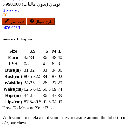
5,990,000 تومان
(بدون مالیات)
رتبه بندی:
(0)
طرح سوال
ثبت نظر
Size chart
Women's clothing size
Size
XS
S
M
L
Euro
32/34
36
38
40
USA
0/2
4
6
8
Bust(in)
31-32
33
34
36
Bust(cm)
80.5-82.5
84.5
87
92
Waist(in)
24-25
26
27
29
Waist(cm)
62.5-64.5
66.5
69
74
Hips(in)
34-35
36
37
39
Hips(cm)
87.5-89.5
91.5
94
99
How To Measure Your Bust
With your arms relaxed at your sides, measure around the fullest part
of your chest.