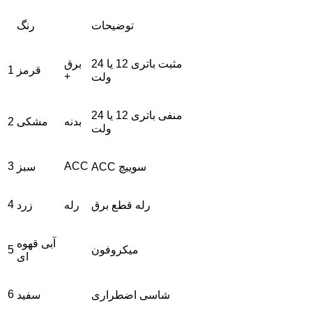
توضیحات
رنگ
مثبت باتری 12 یا 24
برق
قرمز
1
+
ولت
منفی باتری 12 یا 24
بدنه
مشکی
2
ولت
3
ACC
ACC سوییچ
سبز
4
رله قطع برق
رله
زرد
آبی قهوه
میکروفون
5
ای
6
شاسی اضطراری
سفید