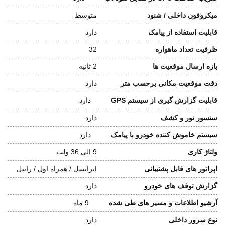
میکروفون داخلی / شنود
متوسط
قابلیت استفاده از پیامک
دارد
ظرفیت تعداد ماهواره
32
بازه ارسال موقعیت ها
2 ثانیه
دقت موقعیت مکانی برحسب متر
دارد
قابلیت گزارش گیری از سیستم GPS
دارد
سنسور نور و کشف
دارد
سیستم خاموش کننده خودرو با پیامک
دارد
ولتاژ کاری
9 الی 36 ولت
اپراتور های قابل پشتیبانی
ایرانسل / همراه اول / رایتل
گزارش توقف های خودرو
دارد
آرشیو اطلاعات و مسیر های طی شده
9 ماه
نوع سرور داخلی
دارد