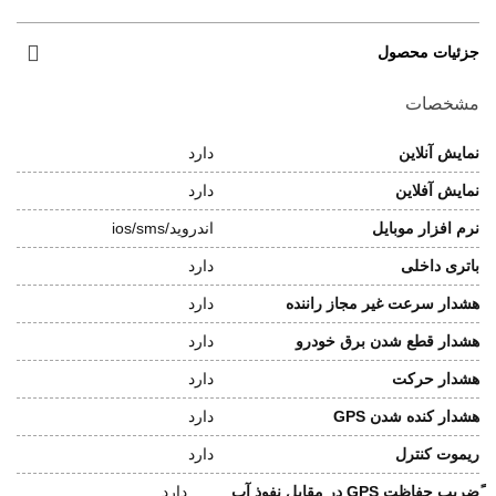
جزئیات محصول
مشخصات
نمایش آنلاین
دارد
نمایش آفلاین
دارد
نرم افزار موبایل
اندروید/ios/sms
باتری داخلی
دارد
هشدار سرعت غیر مجاز راننده
دارد
هشدار قطع شدن برق خودرو
دارد
هشدار حرکت
دارد
هشدار کنده شدن GPS
دارد
ریموت کنترل
دارد
ًضریب حفاظت GPS در مقابل نفوذ آب
دارد