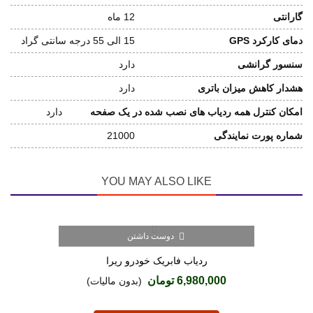
گارانتی
12 ماه
دمای کارکرد GPS
15 الی 55 درجه سانتی گراد
سنسور گرانشی
دارد
هشدار کاهش میزان باتری
دارد
امکان کنترل همه ردیاب های نصب شده در یک صفحه
دارد
شماره پورت نمایندگی
21000
YOU MAY ALSO LIKE
دوست داشتن
ردیاب فابریک خودرو ریرا
6,980,000 تومان
(بدون مالیات)