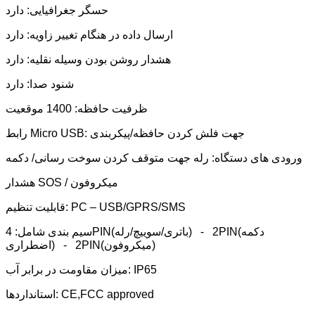
حسگر جغرافیایی: دارد
ارسال داده در هنگام تغییر زاویه: دارد
هشدار روشن بودن وسیله نقلیه: دارد
شنود صدا: دارد
ظرفیت حافظه: 1400 موقعیت
رابط Micro USB: جهت فلش کردن حافظه/پیکربندی
ورودی های دستگاه: رله جهت متوقف کردن سوخت رسانی/ دکمه
هشدار SOS / میکروفون
قابلیت تنظیم: PC – USB/GPRS/SMS
سیم بندی شامل: 4PIN(باتری/سوییچ/رله) - 2PIN(دکمه
اضطراری) - 2PIN(میکروفون)
میزان مقاومت در برابر آب: IP65
استانداردها: CE,FCC approved