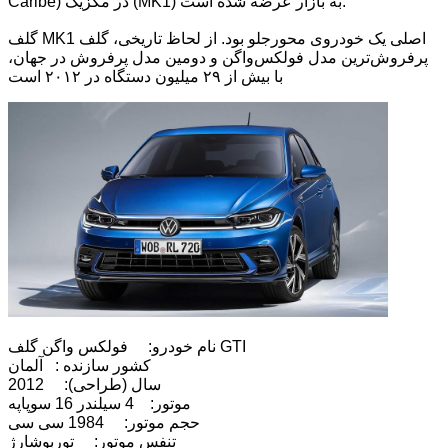
Caribe) در مکزیک (MK1) به بازار عرضه شده است.
گلف MK1 اصلی یک خودروی محورجلو بود. از لحاظ تاریخی، گلف
پرفروش‌ترین مدل فولکس‌واگن و دومین مدل پرفروش در جهان،
با بیش از ۲۹ میلیون دستگاه در ۲۰۱۲ است
نام خودرو: فولکس واگن گلف GTI
کشور سازنده : آلمان
سال (طراحی): 2012
موتور: 4 سیلندر 16 سوپاپه
حجم موتور: 1984 سی سی
تنفس موتور: توربوشارژ