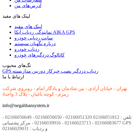
آدرس‌های من
لینک های مفید
لینک های مفید
نمایندگی ردیاب آیکا AIKA GPS
سایت ردیابی خودرو
درباره نگهبان سیستم
ردیاب خودرو
کاتالوگ دزدگیرهای خودرو
تگ‌های محبوب
ردیاب
دزدگیر
نصب
چیرکار
دوربین مداربسته
GPS
ارتباط با ما
تهران - خیابان آزادی - بین شادمان و یادگار امام - روبروی شرکت
زمزم - کوچه باغبان - پلاک 3 واحد4
info@negahbansystem.ir
تلفن : 02166051812 02166051320 - 02166056650 - 02166056649 -
02166083677 - 02166023713 - 02166039916 - مرکز پشتیبانی GPS
و ردیاب : 02166029031