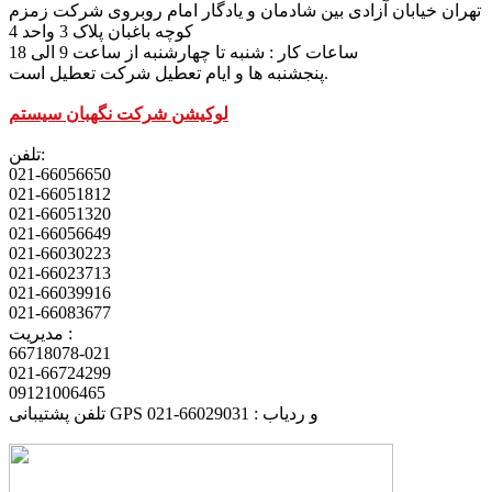
تهران خیابان آزادی بین شادمان و یادگار امام روبروی شرکت زمزم
کوچه باغبان پلاک 3 واحد 4
ساعات کار : شنبه تا چهارشنبه از ساعت 9 الی 18
پنجشنبه ها و ایام تعطیل شرکت تعطیل است.
لوکیشن شرکت نگهبان سیستم
تلفن:
021-66056650
021-66051812
021-66051320
021-66056649
021-66030223
021-66023713
021-66039916
021-66083677
مدیریت :
66718078-021
021-66724299
09121006465
تلفن پشتیبانی GPS و ردیاب : 66029031-021