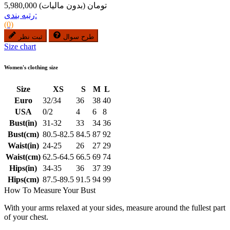
5,980,000 تومان
(بدون مالیات)
رتبه بندی:
(0)
طرح سوال
ثبت نظر
Size chart
Women's clothing size
Size
XS
S
M
L
Euro
32/34
36
38
40
USA
0/2
4
6
8
Bust(in)
31-32
33
34
36
Bust(cm)
80.5-82.5
84.5
87
92
Waist(in)
24-25
26
27
29
Waist(cm)
62.5-64.5
66.5
69
74
Hips(in)
34-35
36
37
39
Hips(cm)
87.5-89.5
91.5
94
99
How To Measure Your Bust
With your arms relaxed at your sides, measure around the fullest part
of your chest.