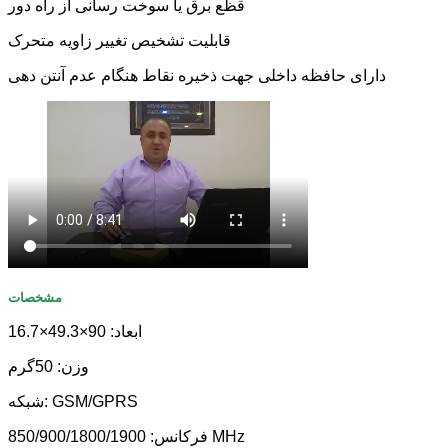
قظع برق یا سوخت رسانی از راه دور
قابلیت تشخیص تغییر زاویه متحرک
دارای حافظه داخلی جهت ذخیره نقاط هنگام عدم آنتن دهی
مشخصات
ابعاد: 90×49.3×16.7
وزن: 50گرم
شبکه: GSM/GPRS
فرکانس: 850/900/1800/1900 MHz