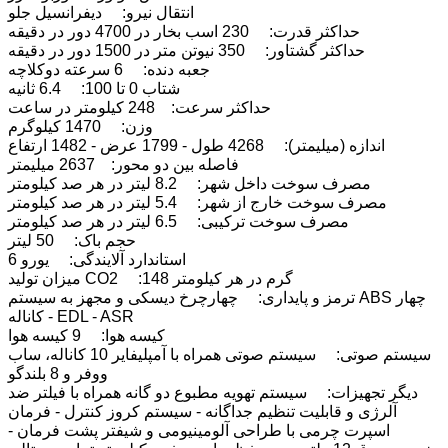
انتقال نیرو: دیفرانسیل جلو
حداکثر قدرت: 230 اسب بخار در 4700 دور در دقیقه
حداکثر گشتاور: 350 نیوتن متر در 1500 دور در دقیقه
جعبه دنده: 6 سرعته دوکلاچه
شتاب 0 تا 100: 6.4 ثانیه
حداکثر سرعت: 248 کیلومتر در ساعت
وزن: 1470 کیلوگرم
اندازه (میلیمتر): 4268 طول - 1799 عرض - 1482 ارتفاع
فاصله بین دو محور: 2637 میلیمتر
مصرف سوخت داخل شهر: 8.2 لیتر در هر صد کیلومتر
مصرف سوخت خارج از شهر: 5.4 لیتر در هر صد کیلومتر
مصرف سوخت ترکیبی: 6.5 لیتر در هر صد کیلومتر
حجم باک: 50 لیتر
استاندارد آلایندگی: یورو 6
میزان تولید CO2 :148 گرم در هر کیلومتر
ترمز و پایداری: چهارچرخ دیسکی و مجهز به سیستم ABS چهار
کاناله - EDL - ASR
کیسه هوا: 9 کیسه هوا
سیستم صوتی: سیستم صوتی همراه با آمپلیفایر 10 کاناله، ساب
ووفر و 8 بلندگو
دیگر تجهیزات: سیستم تهویه مطبوع دو گانه همراه با فیلتر ضد
آلرژی و قابلیت تنظیم جداگانه - سیستم کروز کنترل - فرمان
اسپرت چرمی با طراحی آلومینیومی و شیفتر پشت فرمان -