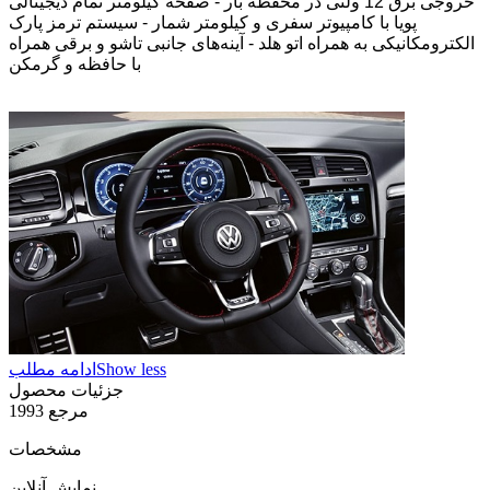
خروجی برق 12 ولتی در محفظه بار - صفحه کیلومتر تمام دیجیتالی
پویا با کامپیوتر سفری و کیلومتر شمار - سیستم ترمز پارک
الکترومکانیکی به همراه اتو هلد - آینه‌های جانبی تاشو و برقی همراه
با حافظه و گرمکن
Show less
ادامه مطلب
جزئیات محصول
مرجع
1993
مشخصات
نمایش آنلاین