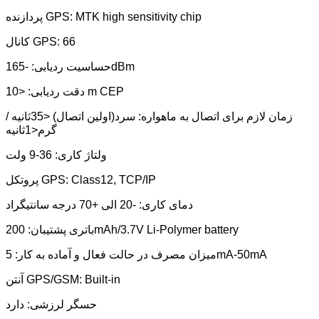
پردازنده GPS: MTK high sensitivity chip
کانال GPS: 66
حساسیت ردیابی: -165dBm
دقت ردیابی: <10 m CEP
زمان لازم برای اتصال به ماهواره: سرد(اولین اتصال) <35ثانیه /
گرم<1ثانیه
ولتاژ کاری: 36-9 ولت
پروتکل GPS: Class12, TCP/IP
دمای کاری: -20 الی +70 درجه سانتیگراد
باتری پشتیبان: 200mAh/3.7V Li-Polymer battery
میزان مصرف در حالت فعال و آماده به کار: 5mA-50mA
آنتن GPS/GSM: Built-in
حسگر لرزشی: دارد