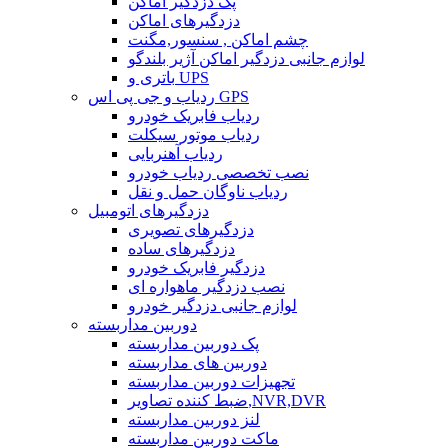
پک دزدگیر اماکن
دزدگیرهای اماکن
چشم اماکن , سنسور,مگنت
لوازم جانبی دزدگیر اماکن آژیر بلندگو
باتری و UPS
ردیاب و جی پی اس GPS
ردیاب فابریک خودرو
ردیاب موتور سیکلت
ردیاب آهنربایی
نصب تخصصی ردیاب خودرو
ردیاب ناوگان حمل و نقل
دزدگیرهای اتومبیل
دزدگیرهای تصویری
دزدگیرهای ساده
دزدگیر فابریک خودرو
نصب دزدگیر ماهواره ای
لوازم جانبی دزدگیر خودرو
دوربین مداربسته
پک دوربین مداربسته
دوربین های مداربسته
تجهیزات دوربین مداربسته
ضبط کننده تصاویر,NVR,DVR
لنز دوربین مداربسته
ماکت دوربین مداربسته