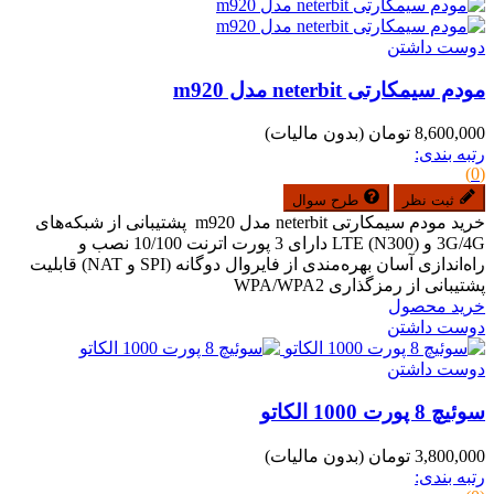
دوست داشتن
مودم سیمکارتی neterbit مدل m920
8,600,000 تومان
(بدون مالیات)
رتبه بندی:
(0)
ثبت نظر
طرح سوال
خرید مودم سیمکارتی neterbit مدل m920 پشتیبانی از شبکه‌های
3G/4G و LTE (N300) دارای 3 پورت اترنت 10/100 نصب و
راه‌اندازی آسان بهره‌مندی از فایروال دوگانه (SPI و NAT) قابلیت
پشتیبانی از رمزگذاری WPA/WPA2
خرید محصول
دوست داشتن
دوست داشتن
سوئیچ 8 پورت 1000 الکاتو
3,800,000 تومان
(بدون مالیات)
رتبه بندی: