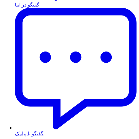
گفتگو در ایتا
گفتگو با پیامک