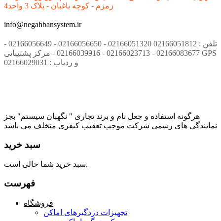
زمزم - کوچه باغبان - پلاک 3 واحد4
info@negahbansystem.ir
تلفن : 02166051812 02166051320 - 02166056650 - 02166056649 -
02166083677 - 02166023713 - 02166039916 - مرکز پشتیبانی GPS
و ردیاب : 02166029031
هرگونه استفاده و جعل نام و برند تجاری " نگهبان سیستم" بجز
نمایندگی های رسمی شرکت موجب تعقیب کیفری متخلف می باشد
سبد خرید
سبد خرید شما خالی است.
فهرست
فروشگاه
تجهیزات دزدگیرهای اماکن