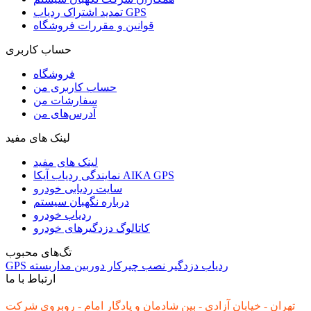
تمدید اشتراک ردیاب GPS
قوانین و مقررات فروشگاه
حساب کاربری
فروشگاه
حساب کاربری من
سفارشات من
آدرس‌های من
لینک های مفید
لینک های مفید
نمایندگی ردیاب آیکا AIKA GPS
سایت ردیابی خودرو
درباره نگهبان سیستم
ردیاب خودرو
کاتالوگ دزدگیرهای خودرو
تگ‌های محبوب
ردیاب
دزدگیر
نصب
چیرکار
دوربین مداربسته
GPS
ارتباط با ما
تهران - خیابان آزادی - بین شادمان و یادگار امام - روبروی شرکت