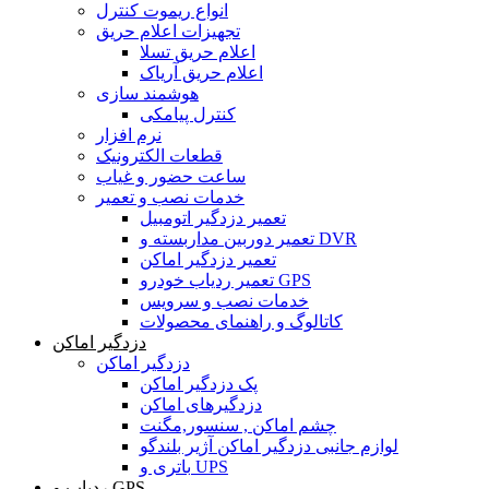
انواع ریموت کنترل
تجهیزات اعلام حریق
اعلام حریق تسلا
اعلام حریق آریاک
هوشمند سازی
کنترل پیامکی
نرم افزار
قطعات الکترونیک
ساعت حضور و غیاب
خدمات نصب و تعمیر
تعمیر دزدگیر اتومبیل
تعمیر دوربین مداربسته و DVR
تعمیر دزدگیر اماکن
تعمیر ردیاب خودرو GPS
خدمات نصب و سرویس
کاتالوگ و راهنمای محصولات
دزدگیر اماکن
دزدگیر اماکن
پک دزدگیر اماکن
دزدگیرهای اماکن
چشم اماکن , سنسور,مگنت
لوازم جانبی دزدگیر اماکن آژیر بلندگو
باتری و UPS
ردیاب و GPS