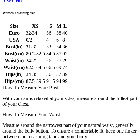
Size chart
Women's clothing size
Size
XS
S
M
L
Euro
32/34
36
38
40
USA
0/2
4
6
8
Bust(in)
31-32
33
34
36
Bust(cm)
80.5-82.5
84.5
87
92
Waist(in)
24-25
26
27
29
Waist(cm)
62.5-64.5
66.5
69
74
Hips(in)
34-35
36
37
39
Hips(cm)
87.5-89.5
91.5
94
99
How To Measure Your Bust
With your arms relaxed at your sides, measure around the fullest part
of your chest.
How To Measure Your Waist
Measure around the narrowest part of your natural waist, generally
around the belly button. To ensure a comfortable fit, keep one finger
between the measuring tape and your body.