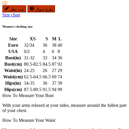
(0)
طرح سوال
ثبت نظر
Size chart
Women's clothing size
Size
XS
S
M
L
Euro
32/34
36
38
40
USA
0/2
4
6
8
Bust(in)
31-32
33
34
36
Bust(cm)
80.5-82.5
84.5
87
92
Waist(in)
24-25
26
27
29
Waist(cm)
62.5-64.5
66.5
69
74
Hips(in)
34-35
36
37
39
Hips(cm)
87.5-89.5
91.5
94
99
How To Measure Your Bust
With your arms relaxed at your sides, measure around the fullest part
of your chest.
How To Measure Your Waist