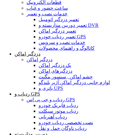
قطعات الکترونیک
ساعت حضور و غیاب
خدمات نصب و تعمیر
تعمیر دزدگیر اتومبیل
تعمیر دوربین مداربسته و DVR
تعمیر دزدگیر اماکن
تعمیر ردیاب خودرو GPS
خدمات نصب و سرویس
کاتالوگ و راهنمای محصولات
دزدگیر اماکن
دزدگیر اماکن
پک دزدگیر اماکن
دزدگیرهای اماکن
چشم اماکن , سنسور,مگنت
لوازم جانبی دزدگیر اماکن آژیر بلندگو
باتری و UPS
ردیاب و GPS
ردیاب و جی پی اس GPS
ردیاب فابریک خودرو
ردیاب موتور سیکلت
ردیاب آهنربایی
نصب تخصصی ردیاب خودرو
ردیاب ناوگان حمل و نقل
دوربین مداربسته