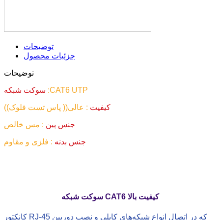
توضیحات
جزئیات محصول
توضیحات
:CAT6 UTP
سوکت شبکه
کیفیت
: عالی(( پاس تست فلوک))
جنس پین
: مس خالص
جنس بدنه
: فلزی و مقاوم
سوکت شبکه CAT6 کیفیت بالا
کانکتور RJ-45 که در اتصال انواع شبکه‌های کابلی و نصب دوربین