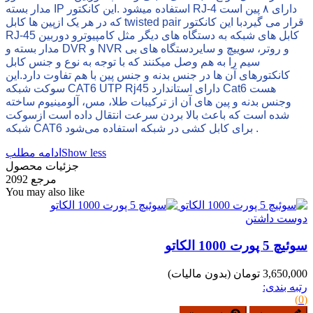
مدار بسته IP استفاده میشود .این کانکتور RJ-4 دارای ۸ پین است
که در هر یک ازپین ها کابل twisted pair قرار می گیردبا این کانکتور
RJ-45 کابل های شبکه به دستگاه های دیگر مثل کامپیوترو دوربین
مدار بسته و DVR و NVR و روتر، سوییچ و سایردستگاه های بی
سیم را به هم وصل میکنند که با توجه به نوع و جنس کابل
کانکتورهای آن ها در جنس بدنه و جنس پین با هم تفاوت دارد.این
سوکت شبکه CAT6 UTP Rj45 دارای استاندارد Cat6 هست
وجنس بدنه و پین های آن از ترکیبات طلا، مس، آلومینیوم ساخته
شده است که باعث بالا بردن سرعت انتقال داده است ازسوکت
شبکه CAT6 برای کابل‌ کشی در شبکه استفاده می‌شود .
Show less
ادامه مطلب
جزئیات محصول
مرجع
2092
You may also like
دوست داشتن
سوئیچ 5 پورت 1000 الکاتو
3,650,000 تومان
(بدون مالیات)
رتبه بندی:
(0)