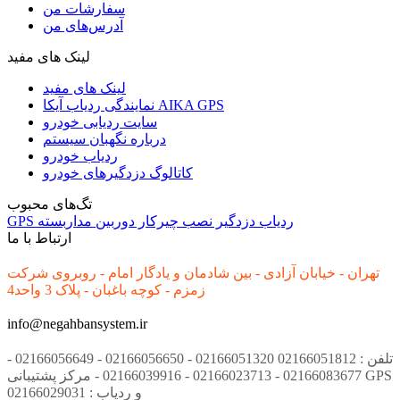
سفارشات من
آدرس‌های من
لینک های مفید
لینک های مفید
نمایندگی ردیاب آیکا AIKA GPS
سایت ردیابی خودرو
درباره نگهبان سیستم
ردیاب خودرو
کاتالوگ دزدگیرهای خودرو
تگ‌های محبوب
ردیاب
دزدگیر
نصب
چیرکار
دوربین مداربسته
GPS
ارتباط با ما
تهران - خیابان آزادی - بین شادمان و یادگار امام - روبروی شرکت
زمزم - کوچه باغبان - پلاک 3 واحد4
info@negahbansystem.ir
تلفن : 02166051812 02166051320 - 02166056650 - 02166056649 -
02166083677 - 02166023713 - 02166039916 - مرکز پشتیبانی GPS
و ردیاب : 02166029031