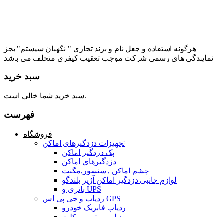
هرگونه استفاده و جعل نام و برند تجاری " نگهبان سیستم" بجز
نمایندگی های رسمی شرکت موجب تعقیب کیفری متخلف می باشد
سبد خرید
سبد خرید شما خالی است.
فهرست
فروشگاه
تجهیزات دزدگیرهای اماکن
پک دزدگیر اماکن
دزدگیرهای اماکن
چشم اماکن , سنسور,مگنت
لوازم جانبی دزدگیر اماکن آژیر بلندگو
باتری و UPS
ردیاب و جی پی اس GPS
ردیاب فابریک خودرو
ردیاب موتور سیکلت