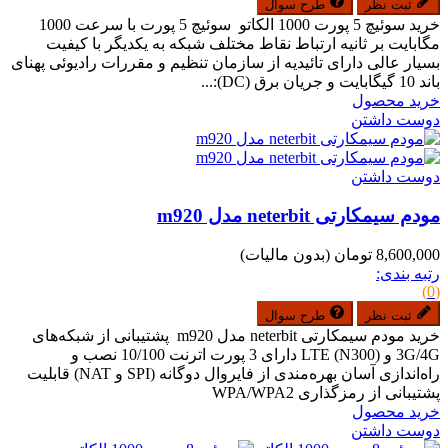
ثبت نظر
طرح سوال
خرید سوئیچ 5 پورت 1000 الکاتو سوئیچ 5 پورت با سرعت 1000
مگابایت بر ثانیه ارتباط نقاط مختلف شبکه به یکدیگر با کیفیت
بسیار عالی دارای تائیدیه از سازمان تنظیم و مقررات رادیوئی پهنای
باند 10 گیگابایت و جریان برق (DC):...
خرید محصول
دوست داشتن
دوست داشتن
مودم سیمکارتی neterbit مدل m920
8,600,000 تومان
(بدون مالیات)
رتبه بندی:
(0)
ثبت نظر
طرح سوال
خرید مودم سیمکارتی neterbit مدل m920 پشتیبانی از شبکه‌های
3G/4G و LTE (N300) دارای 3 پورت اترنت 10/100 نصب و
راه‌اندازی آسان بهره‌مندی از فایروال دوگانه (SPI و NAT) قابلیت
پشتیبانی از رمزگذاری WPA/WPA2
خرید محصول
دوست داشتن