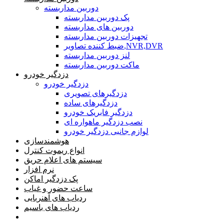
دوربین مداربسته
پک دوربین مداربسته
دوربین های مداربسته
تجهیزات دوربین مداربسته
ضبط کننده تصاویر,NVR,DVR
لنز دوربین مداربسته
ماکت دوربین مداربسته
دزدگیر خودرو
دزدگیر خودرو
دزدگیرهای تصویری
دزدگیرهای ساده
دزدگیر فابریک خودرو
نصب دزدگیر ماهواره ای
لوازم جانبی دزدگیر خودرو
هوشمندسازی
انواع ریموت کنترل
سیستم های اعلام حریق
نرم افزار
پک دزدگیر اماکن
ساعت حضور و غیاب
ردیاب های آهنربایی
ردیاب های باسیم
صفحه محتوا