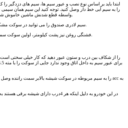
ابتدا باید بر اساس نوع نصب و عیور سیم ها، سیم های دزدگیر را کلا
واسطه قطع شدنش ماشین خاموش شود. چون قطع کن سر راه این سیم بسته می شود. همچنین سر راه سیم استارت نیز می توان نصب کرد. به محل نصب بدنه دزدگیر دقت کنید.
سیم لادری صندوق را می توانید در سوکت مشکی رنگ تک ردیفه ای که دقیقا در بالای پلاستیک رکاب راننده به دیواره چسبیده است، پیدا کنید: از چپ به راست، خانه 4، سیم سبز خط قرمز.
فشنگی روغن نیز پشت کیلومتر، اولین سوکت سمت چپ، سیم سبز خط زرد می باشد. برای انتقال سیم آژیر و لادری کاپوت جلو، سوراخ کوچکی زیر پدال کلاج ایجاد کرده و سیم ها را رد کنید.