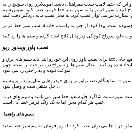
 و این که حتما لامپ تست همراهتان باشد. اموبیلایزر روی سوئیچ را به
خط قرمز نصب کنید. سپس سیم ACC را به سیم آبی خط دار وصل کنید. توجه کنید این سیم همان سیمی باشد که به
نصب پاور ویندوز ریو
برای نصب پاور روی این خودرو ابتدا باید سیم های برق و acc را از شکاف بین درب و ستون عبور دهید که کار خیلی سختی است. برای این کار سوکتی را که به ستون خودرو وصل شده درآورید. چون هیچ جایی
سیبی نرسد و سیم ها را از سوراخ ایجاد شده رد کنید. انتقال سیم ها از سوراخ درب راحت تر است، چون
سوکت نبوده و به راحتی رد می شود.
ما هنگام نصب پاور بر روی خودروهایی مثل پراید و پژو سیم acc را به سیم مربوطه در سوکت شیشه بالابر سمت راننده وصل می کردیم. ولی دقت کنید که در ریو این کار جواب نمی دهد و حتما باید سیم acc به
داخل منتقل شده و وصل شود.
ی توان سیم های 3درب را پیدا کرد. البته توسط همان لامپ تست سیم سمت شاگرد جلو سفید خط سبز می باشد و سیم های درب
عقب هر کدام مجزا اما به یک رنگ قرمز خط آبی است.
سیم های راهنما
زیر فرمان - سیم سبز خط سفید