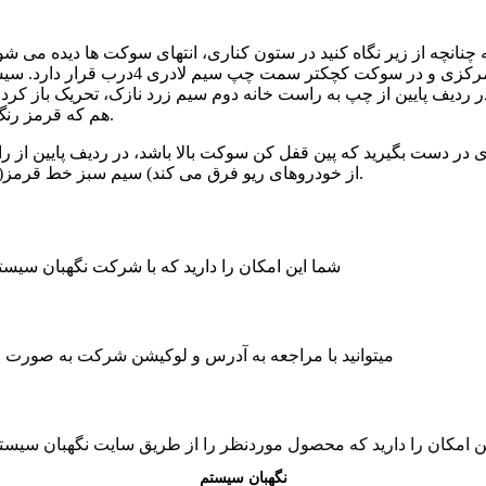
انچه از زیر نگاه کنید در ستون کناری، انتهای سوکت ها دیده می ش
 ردیف پایین از چپ به راست خانه دوم سیم زرد نازک، تحریک باز کرد
هم که قرمز رنگ است تحریک قفل کردن بوده و به سیم سفید دزدگیر وصل می گردد.
ست بگیرید که پین قفل کن سوکت بالا باشد، در ردیف پایین از ر
از خودروهای ریو فرق می کند) سیم سبز خط قرمز(در بعضی سیم سبز خط سفید) لادری منفی لحظه ای 4درب می باشد.
شما این امکان را دارید که با شرکت نگهبان سی
میتوانید با مراجعه به آدرس و لوکیشن شرکت به صورت حض
ن امکان را دارید که محصول موردنظر را از طریق سایت نگهبان سیس
نگهبان سیستم