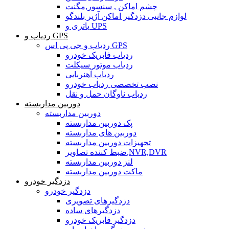
چشم اماکن , سنسور,مگنت
لوازم جانبی دزدگیر اماکن آژیر بلندگو
باتری و UPS
ردیاب و GPS
ردیاب و جی پی اس GPS
ردیاب فابریک خودرو
ردیاب موتور سیکلت
ردیاب آهنربایی
نصب تخصصی ردیاب خودرو
ردیاب ناوگان حمل و نقل
دوربین مداربسته
دوربین مداربسته
پک دوربین مداربسته
دوربین های مداربسته
تجهیزات دوربین مداربسته
ضبط کننده تصاویر,NVR,DVR
لنز دوربین مداربسته
ماکت دوربین مداربسته
دزدگیر خودرو
دزدگیر خودرو
دزدگیرهای تصویری
دزدگیرهای ساده
دزدگیر فابریک خودرو