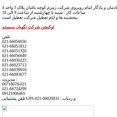
مان و یادگار امام روبروی شرکت زمزم کوچه باغبان پلاک 3 واحد 4
ساعات کار : شنبه تا چهارشنبه از ساعت 9 الی 18
پنجشنبه ها و ایام تعطیل شرکت تعطیل است.
لوکیشن شرکت نگهبان سیستم
تلفن:
021-66056650
021-66051812
021-66051320
021-66056649
021-66030223
021-66023713
021-66039916
021-66083677
مدیریت :
66718078-021
021-66724299
09121006465
تلفن پشتیبانی GPS و ردیاب : 66029031-021