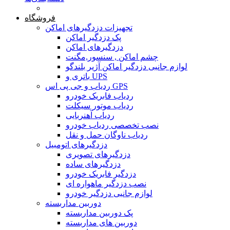
صفحه محتوا
فروشگاه
تجهیزات دزدگیرهای اماکن
پک دزدگیر اماکن
دزدگیرهای اماکن
چشم اماکن , سنسور,مگنت
لوازم جانبی دزدگیر اماکن آژیر بلندگو
باتری و UPS
ردیاب و جی پی اس GPS
ردیاب فابریک خودرو
ردیاب موتور سیکلت
ردیاب آهنربایی
نصب تخصصی ردیاب خودرو
ردیاب ناوگان حمل و نقل
دزدگیرهای اتومبیل
دزدگیرهای تصویری
دزدگیرهای ساده
دزدگیر فابریک خودرو
نصب دزدگیر ماهواره ای
لوازم جانبی دزدگیر خودرو
دوربین مداربسته
پک دوربین مداربسته
دوربین های مداربسته