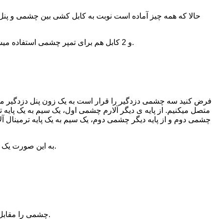
حالا که همه چیز آماده است نوبت به کابل کشی بین چشمی و پنل 
در نصب چشمی دزدگیر 2 سیم برای تغذیه که به مثبت و منفی منبع 12 ولتی متصل میشوند و 2 کابل برای اتصال آلارم یا همان nc, com و 2 کابل هم برای تمپر چشمی استفاده میشود.
فرض کنید سه چشمی دزدگیر را قرار است به یک زون پنل دزدگیر متصل 
چشمی دوم و از پایه دیگر چشمی دوم، یک سیم به یک پایه ترمینال آ
به این صورت یک مدار بسته با سه چشمی و یک زون دزدگیر تشکیل داده ایم، که با تحریک شدن هر کدام از چشمی ها، مدار باز میشود و دزدگیر را فعال میکند.
چشمی را مقابل آفتاب، کنار بخاری، کنار کولر و در کل در مکان های خیلی گرم یا خیلی سرد نصب نکنید. زیرا عملکرد چشمی ممکن است دچار اختلال شود.