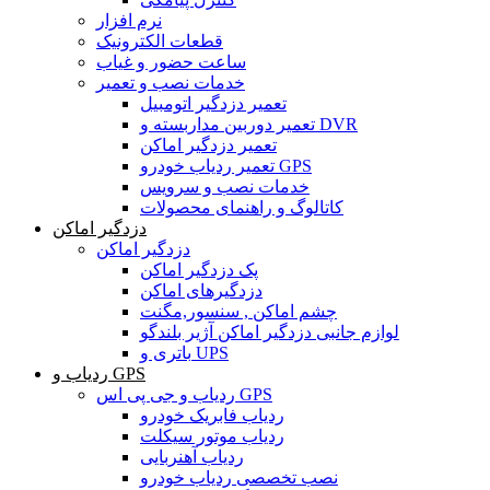
نرم افزار
قطعات الکترونیک
ساعت حضور و غیاب
خدمات نصب و تعمیر
تعمیر دزدگیر اتومبیل
تعمیر دوربین مداربسته و DVR
تعمیر دزدگیر اماکن
تعمیر ردیاب خودرو GPS
خدمات نصب و سرویس
کاتالوگ و راهنمای محصولات
دزدگیر اماکن
دزدگیر اماکن
پک دزدگیر اماکن
دزدگیرهای اماکن
چشم اماکن , سنسور,مگنت
لوازم جانبی دزدگیر اماکن آژیر بلندگو
باتری و UPS
ردیاب و GPS
ردیاب و جی پی اس GPS
ردیاب فابریک خودرو
ردیاب موتور سیکلت
ردیاب آهنربایی
نصب تخصصی ردیاب خودرو