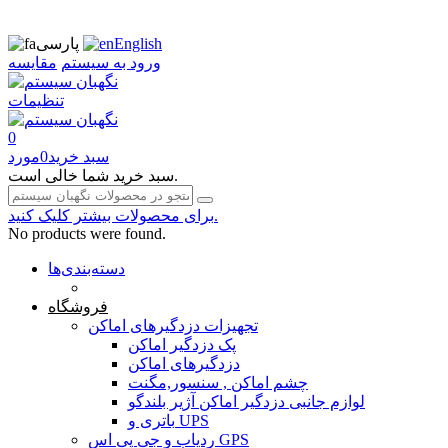
English
پارسی
ورود به سیستم
مقایسه
تنظیمات
0
سبد خرید
0
مورد
سبد خرید شما خالی است.
برای محصولات بیشتر کلیک کنید.
No products were found.
دسته‌بندی‌ها
صفحه محتوا
فروشگاه
تجهیزات دزدگیرهای اماکن
پک دزدگیر اماکن
دزدگیرهای اماکن
چشم اماکن , سنسور,مگنت
لوازم جانبی دزدگیر اماکن آژیر بلندگو
باتری و UPS
ردیاب و جی پی اس GPS