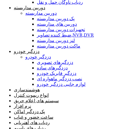
ردیاب ناوگان حمل و نقل
دوربین مداربسته
دوربین مداربسته
پک دوربین مداربسته
دوربین های مداربسته
تجهیزات دوربین مداربسته
ضبط کننده تصاویر,NVR,DVR
لنز دوربین مداربسته
ماکت دوربین مداربسته
دزدگیر خودرو
دزدگیر خودرو
دزدگیرهای تصویری
دزدگیرهای ساده
دزدگیر فابریک خودرو
نصب دزدگیر ماهواره ای
لوازم جانبی دزدگیر خودرو
هوشمندسازی
انواع ریموت کنترل
سیستم های اعلام حریق
نرم افزار
پک دزدگیر اماکن
ساعت حضور و غیاب
ردیاب های آهنربایی
ردیاب های باسیم