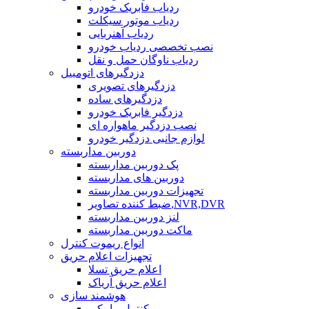
ردیاب فابریک خودرو
ردیاب موتور سیکلت
ردیاب آهنربایی
نصب تخصصی ردیاب خودرو
ردیاب ناوگان حمل و نقل
دزدگیرهای اتومبیل
دزدگیرهای تصویری
دزدگیرهای ساده
دزدگیر فابریک خودرو
نصب دزدگیر ماهواره ای
لوازم جانبی دزدگیر خودرو
دوربین مداربسته
پک دوربین مداربسته
دوربین های مداربسته
تجهیزات دوربین مداربسته
ضبط کننده تصاویر,NVR,DVR
لنز دوربین مداربسته
ماکت دوربین مداربسته
انواع ریموت کنترل
تجهیزات اعلام حریق
اعلام حریق تسلا
اعلام حریق آریاک
هوشمند سازی
کنترل پیامکی