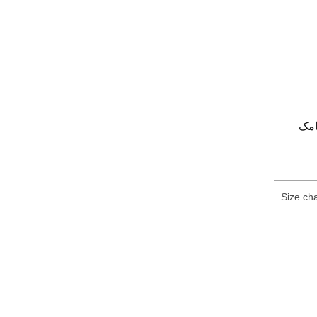
امک
Size cha