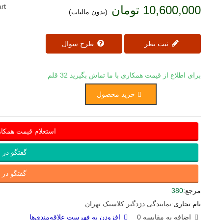
rt
10,600,000 تومان
(بدون مالیات)
ثبت نظر
طرح سوال
برای اطلاع از قیمت همکاری با ما تماش بگیرید
32 قلم
خرید محصول
استعلام قیمت همکا
گفتگو در ب
گفتگو در ای
مرجع:
380
نام تجاری:
نمایندگی دزدگیر کلاسیک تهران
اضافه به مقایسه
0
افزودن به فهرست علاقه‌مندی‌ها