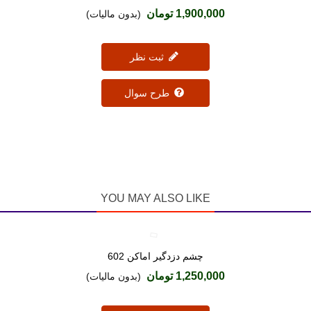
1,900,000 تومان
(بدون مالیات)
ثبت نظر
طرح سوال
YOU MAY ALSO LIKE
چشم دزدگیر اماکن 602
دوست داشتن
1,250,000 تومان
(بدون مالیات)