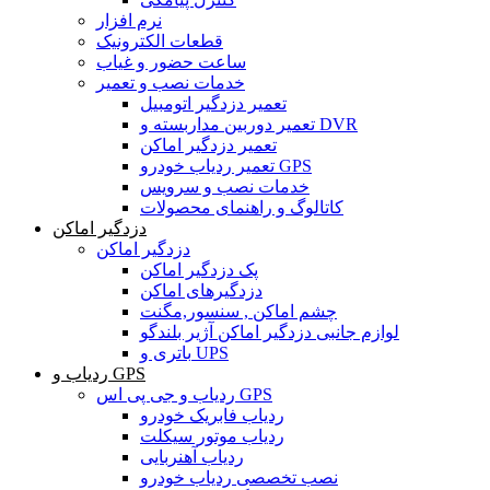
نرم افزار
قطعات الکترونیک
ساعت حضور و غیاب
خدمات نصب و تعمیر
تعمیر دزدگیر اتومبیل
تعمیر دوربین مداربسته و DVR
تعمیر دزدگیر اماکن
تعمیر ردیاب خودرو GPS
خدمات نصب و سرویس
کاتالوگ و راهنمای محصولات
دزدگیر اماکن
دزدگیر اماکن
پک دزدگیر اماکن
دزدگیرهای اماکن
چشم اماکن , سنسور,مگنت
لوازم جانبی دزدگیر اماکن آژیر بلندگو
باتری و UPS
ردیاب و GPS
ردیاب و جی پی اس GPS
ردیاب فابریک خودرو
ردیاب موتور سیکلت
ردیاب آهنربایی
نصب تخصصی ردیاب خودرو