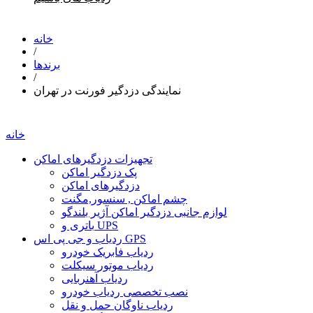
خانه
/
برندها
/
نمایندگی دزدگیر فورنت در تهران
خانه
تجهیزات دزدگیرهای اماکن
پک دزدگیر اماکن
دزدگیرهای اماکن
چشم اماکن , سنسور,مگنت
لوازم جانبی دزدگیر اماکن آژیر بلندگو
باتری و UPS
ردیاب و جی پی اس GPS
ردیاب فابریک خودرو
ردیاب موتور سیکلت
ردیاب آهنربایی
نصب تخصصی ردیاب خودرو
ردیاب ناوگان حمل و نقل