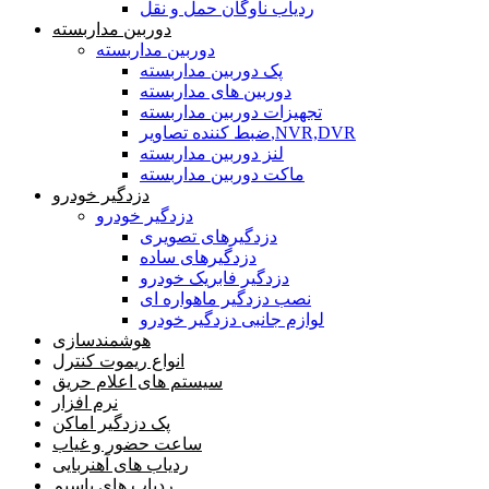
ردیاب ناوگان حمل و نقل
دوربین مداربسته
دوربین مداربسته
پک دوربین مداربسته
دوربین های مداربسته
تجهیزات دوربین مداربسته
ضبط کننده تصاویر,NVR,DVR
لنز دوربین مداربسته
ماکت دوربین مداربسته
دزدگیر خودرو
دزدگیر خودرو
دزدگیرهای تصویری
دزدگیرهای ساده
دزدگیر فابریک خودرو
نصب دزدگیر ماهواره ای
لوازم جانبی دزدگیر خودرو
هوشمندسازی
انواع ریموت کنترل
سیستم های اعلام حریق
نرم افزار
پک دزدگیر اماکن
ساعت حضور و غیاب
ردیاب های آهنربایی
ردیاب های باسیم