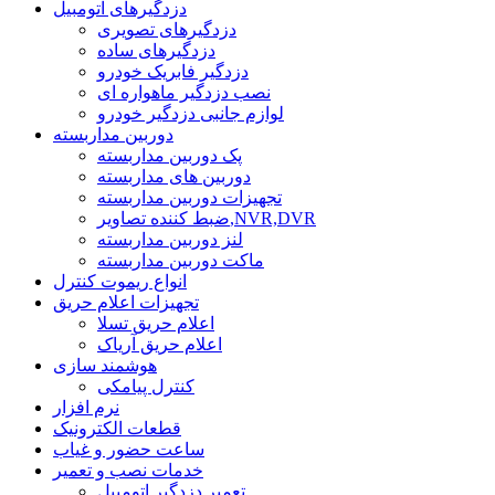
دزدگیرهای اتومبیل
دزدگیرهای تصویری
دزدگیرهای ساده
دزدگیر فابریک خودرو
نصب دزدگیر ماهواره ای
لوازم جانبی دزدگیر خودرو
دوربین مداربسته
پک دوربین مداربسته
دوربین های مداربسته
تجهیزات دوربین مداربسته
ضبط کننده تصاویر,NVR,DVR
لنز دوربین مداربسته
ماکت دوربین مداربسته
انواع ریموت کنترل
تجهیزات اعلام حریق
اعلام حریق تسلا
اعلام حریق آریاک
هوشمند سازی
کنترل پیامکی
نرم افزار
قطعات الکترونیک
ساعت حضور و غیاب
خدمات نصب و تعمیر
تعمیر دزدگیر اتومبیل