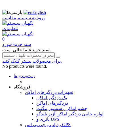
English
پارسی
ورود به سیستم
مقایسه
تنظیمات
0
سبد خرید
0
مورد
سبد خرید شما خالی است.
برای محصولات بیشتر کلیک کنید.
No products were found.
دسته‌بندی‌ها
صفحه محتوا
فروشگاه
تجهیزات دزدگیرهای اماکن
پک دزدگیر اماکن
دزدگیرهای اماکن
چشم اماکن , سنسور,مگنت
لوازم جانبی دزدگیر اماکن آژیر بلندگو
باتری و UPS
ردیاب و جی پی اس GPS