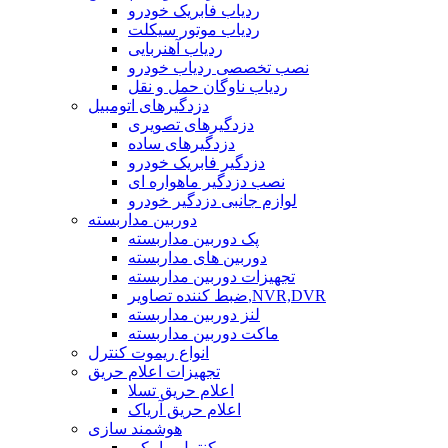
ردیاب فابریک خودرو
ردیاب موتور سیکلت
ردیاب آهنربایی
نصب تخصصی ردیاب خودرو
ردیاب ناوگان حمل و نقل
دزدگیرهای اتومبیل
دزدگیرهای تصویری
دزدگیرهای ساده
دزدگیر فابریک خودرو
نصب دزدگیر ماهواره ای
لوازم جانبی دزدگیر خودرو
دوربین مداربسته
پک دوربین مداربسته
دوربین های مداربسته
تجهیزات دوربین مداربسته
ضبط کننده تصاویر,NVR,DVR
لنز دوربین مداربسته
ماکت دوربین مداربسته
انواع ریموت کنترل
تجهیزات اعلام حریق
اعلام حریق تسلا
اعلام حریق آریاک
هوشمند سازی
کنترل پیامکی