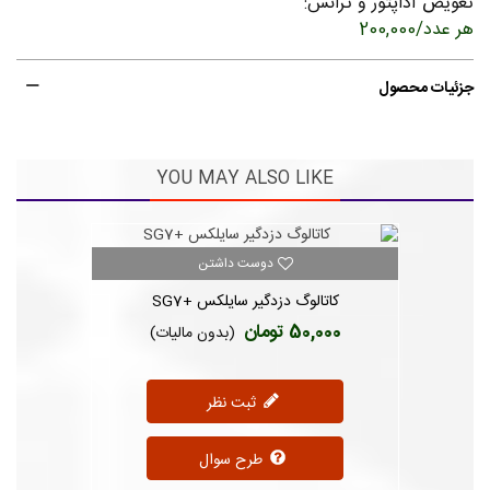
تعویض آداپتور و ترانس:
هر عدد
/
200,000
جزئیات محصول
YOU MAY ALSO LIKE
دوست داشتن
کاتالوگ دزدگیر سایلکس +SG7
50,000 تومان
(بدون مالیات)
ثبت نظر
طرح سوال