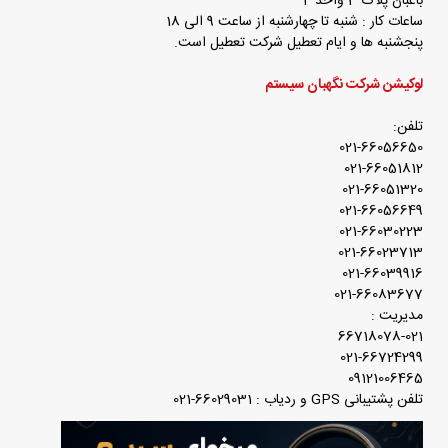
باغبان پلاک 3 واحد 4
ساعات کار : شنبه تا چهارشنبه از ساعت 9 الی 18
پنجشنبه ها و ایام تعطیل شرکت تعطیل است.
لوکیشن شرکت نگهبان سیستم
تلفن:
021-66056650
021-66051812
021-66051320
021-66056649
021-66030223
021-66023713
021-66039916
021-66083677
مدیریت :
66718078-021
021-66724299
09121006465
تلفن پشتیبانی GPS و ردیاب : 66029031-021